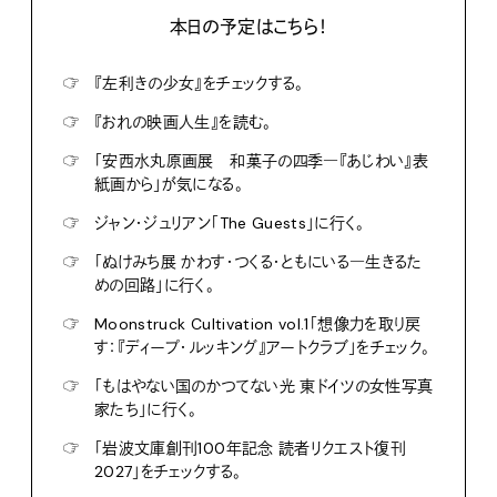
本日の予定はこちら！
☞
『左利きの少女』をチェックする。
☞
『おれの映画人生』を読む。
☞
「安西水丸原画展 和菓子の四季―『あじわい』表
紙画から」が気になる。
☞
ジャン・ジュリアン「The Guests」に行く。
☞
「ぬけみち展 かわす・つくる・ともにいる―生きるた
めの回路」に行く。
☞
Moonstruck Cultivation vol.1「想像力を取り戻
す：『ディープ・ルッキング』アートクラブ」をチェック。
☞
「もはやない国のかつてない光 東ドイツの女性写真
家たち」に行く。
☞
「岩波文庫創刊100年記念 読者リクエスト復刊
2027」をチェックする。