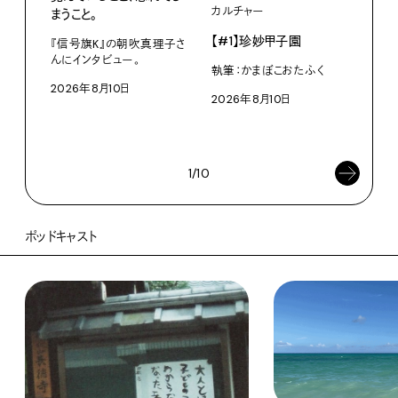
カルチャー
ライ
まうこと。
【#1】珍妙甲子園
白い
『信号旗K』の朝吹真理子さ
から
んにインタビュー。
執筆：かまぼこおたふく
2026年8月10日
W・W
2026年8月10日
ミン
202
1/10
ポッドキャスト