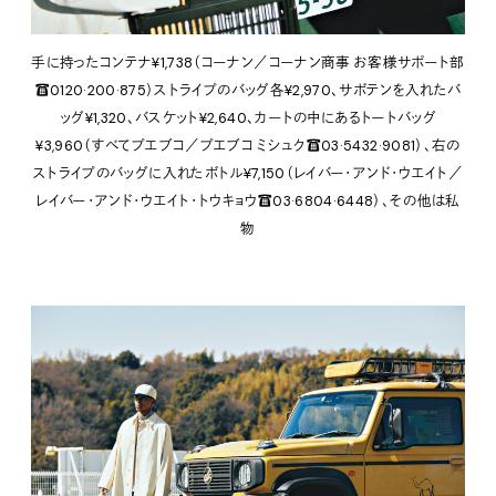
手に持ったコンテナ¥1,738（コーナン／コーナン商事 お客様サポート部
☎0120·200·875）ストライプのバッグ各¥2,970、サボテンを入れたバ
ッグ¥1,320、バスケット¥2,640、カートの中にあるトートバッグ
¥3,960（すべてプエブコ／プエブコ ミシュク☎03·5432·9081）、右の
ストライプのバッグに入れたボトル¥7,150（レイバー・アンド・ウエイト／
レイバー・アンド・ウエイト・トウキョウ☎03·6804·6448）、その他は私
物