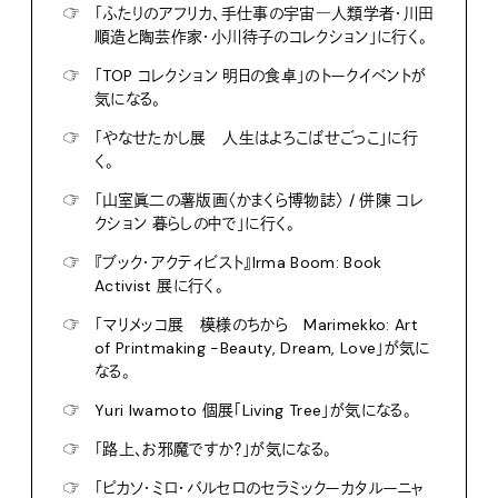
☞
「ふたりのアフリカ、手仕事の宇宙―人類学者・川田
順造と陶芸作家・小川待子のコレクション」に行く。
☞
「TOP コレクション 明日の食卓」のトークイベントが
気になる。
☞
「やなせたかし展 人生はよろこばせごっこ」に行
く。
☞
「山室眞二の薯版画〈かまくら博物誌〉 / 併陳 コレ
クション 暮らしの中で」に行く。
☞
『ブック・アクティビスト』Irma Boom: Book
Activist 展に行く。
☞
「マリメッコ展 模様のちから Marimekko: Art
of Printmaking -Beauty, Dream, Love」が気に
なる。
☞
Yuri Iwamoto 個展「Living Tree」が気になる。
☞
「路上、お邪魔ですか？」が気になる。
☞
「ピカソ・ミロ・バルセロのセラミックーカタルーニャ