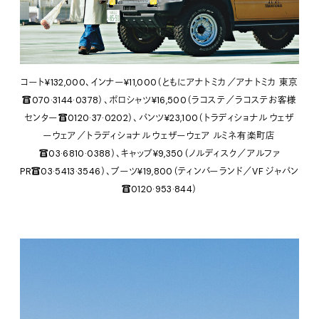
コート¥132,000、インナー¥11,000（ともにアナトミカ／アナトミカ 東京
☎070·3144·0378）、ポロシャツ¥16,500（ラコステ／ラコステお客様
センター☎0120·37·0202）、パンツ¥23,100（トラディショナル ウェザ
ーウェア／トラディショナル ウェザーウェア ルミネ有楽町店
☎03·6810·0388）、キャップ¥9,350（ノルディスク／アルファ
PR☎03·5413·3546）、ブーツ¥19,800（ティンバーランド／VF ジャパン
☎0120·953·844）