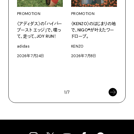
PROMOTION
PROMOTION
〈アディダス〉の「ハイパー
〈KENZO〉のはじまりの地
ブースト エッジ」で、喋っ
で、NIGO®が叶えたワー
て、走って、JOY RUN！
ドローブ。
PRO
〈S
adidas
KENZO
に作
2026年7月24日
2026年7月8日
イ”
SEIK
202
1/7