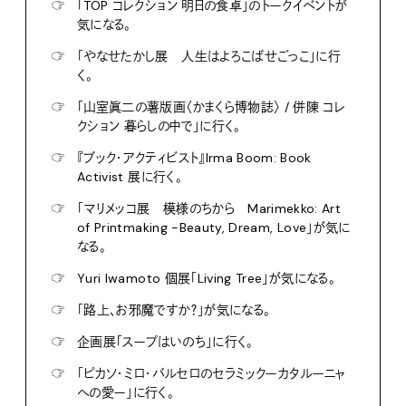
☞
「TOP コレクション 明日の食卓」のトークイベントが
気になる。
☞
「やなせたかし展 人生はよろこばせごっこ」に行
く。
☞
「山室眞二の薯版画〈かまくら博物誌〉 / 併陳 コレ
クション 暮らしの中で」に行く。
☞
『ブック・アクティビスト』Irma Boom: Book
Activist 展に行く。
☞
「マリメッコ展 模様のちから Marimekko: Art
of Printmaking -Beauty, Dream, Love」が気に
なる。
☞
Yuri Iwamoto 個展「Living Tree」が気になる。
☞
「路上、お邪魔ですか？」が気になる。
☞
企画展「スープはいのち」に行く。
☞
「ピカソ・ミロ・バルセロのセラミックーカタルーニャ
への愛ー」に行く。