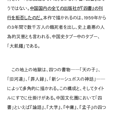
うではない。
中国国内の全ての出版社が『四書』の刊
行を拒否したのだ
。
本作で描かれるのは、1959年から
の3年間で数千万人の餓死者を出し、史上最悪の人
為的災害とも言われる、中国史タブー中のタブー、
「大飢饉」である。
この地上の地獄は、四つの書物──「天の子」、
「旧河道」、「罪人録」、「新シーシュポスの神話」──
によって多角的に描かれる。この構成と、そしてタイト
ルにすでに仕掛けがある。中国文化圏において「四
書」といえば『論語』、『大学』、『中庸』、『孟子』の四つ