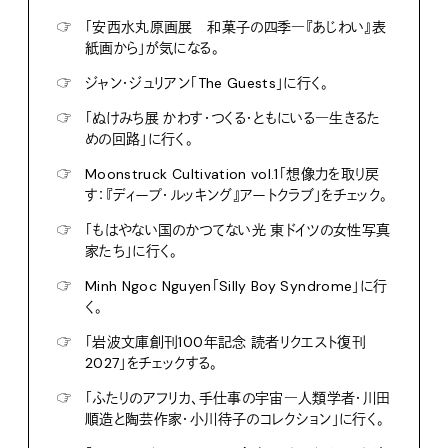
☞
「安西水丸原画展 和菓子の四季―『あじわい』表
紙画から」が気になる。
☞
ジャン・ジュリアン「The Guests」に行く。
☞
「ぬけみち展 かわす・つくる・ともにいる―生きるた
めの回路」に行く。
☞
Moonstruck Cultivation vol.1「想像力を取り戻
す：『ディープ・ルッキング』アートクラブ」をチェック。
☞
「もはやない国のかつてない光 東ドイツの女性写真
家たち」に行く。
☞
Minh Ngoc Nguyen「Silly Boy Syndrome」に行
く。
☞
「岩波文庫創刊100年記念 読者リクエスト復刊
2027」をチェックする。
☞
「ふたりのアフリカ、手仕事の宇宙―人類学者・川田
順造と陶芸作家・小川待子のコレクション」に行く。