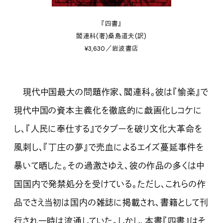
『四書』
閻連科(著)桑島道夫(訳)
¥3,630／岩波書店
現代中国最大の問題作家、閻連科。彼は『愉楽』で
現代中国の資本主義化を徹底的に戯画化しコケに
し、『人民に奉仕する』でタブーを破り文化大革命を
風刺し、『丁庄の夢』で売血によるエイズ蔓延事件を
暴いて晒した。その過激さゆえ、彼の作品の多くは中
国国内で発禁処分を受けている。ただし、これらの作
品でさえ当初は国内の雑誌に掲載され、書籍として刊
行され一時は流通していた。しかし、本書『四書』はそ