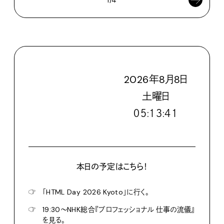
1/4
2026
年
8
月
8
日
土
曜日
０５:１３:４２
本日の予定はこちら！
☞
「HTML Day 2026 Kyoto」に行く。
☞
19:30〜NHK総合『プロフェッショナル 仕事の流儀』
を見る。