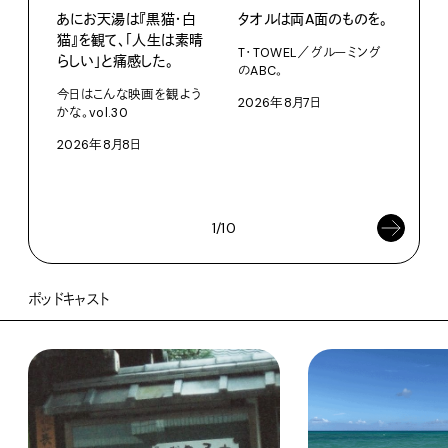
あにお天湯は『黒猫・白
タオルは両A面のものを。
渋⾕『
猫』を観て、「人生は素晴
Mot
T・TOWEL／グルーミング
らしい」と痛感した。
た、
のABC。
クス
今日はこんな映画を観よう
2026年8月7日
かな。vol.30
3D
を作
2026年8月8日
ム「A
202
1/10
ポッドキャスト