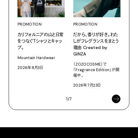
PROMOTION
PROMOTION
PRO
カリフォルニアの山と日常
だから、香りが好き。わた
〈ア
をつなぐＴシャツとキャッ
しがフレグランスをまとう
ブー
プ。
理由 Created by
て、走
GINZA
Mountain Hardwear
adid
〈ZOZOCOSME〉で
2026年8月3日
202
「Fragrance Edition」が開
催中。
2026年7月23日
1/7