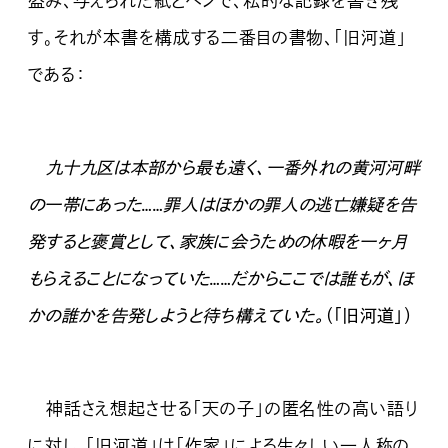
盗み、与えられた紙とペンで、私的な記録を書き残
す。それが本書を構成する二番目の書物、「旧河道」
である：
九十九区は本部から最も遠く、一番外れの黄河河畔
の一帯にあった……罪人はほかの罪人の逃亡嫌疑を告
発すると褒賞として、家族に会うための休暇を一ヶ月
もらえることになっていた……だからここでは誰もが、ほ
かの誰かを告発しようと待ち構えていた。
（「旧河道」）
神話さえ想起させる「天の子」の匿名性の高い語り
に対し、「旧河道」は「作家」による生々しい一人称の