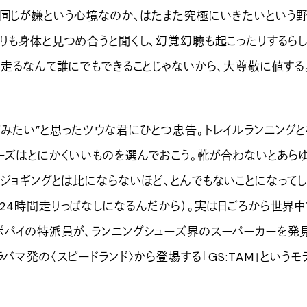
と同じが嫌という心境なのか、はたまた究極にいきたいという
りも身体と見つめ合うと聞くし、幻覚幻聴も起こったりするらし
を走るなんて誰にでもできることじゃないから、大尊敬に値する
てみたい”と思ったツウな君にひとつ忠告。トレイルランニングと
ューズはとにかくいいものを選んでおこう。靴が合わないとあら
ジョギングとは比にならないほど、とんでもないことになってし
24時間走りっぱなしになるんだから）。実は日ごろから世界中
ポパイの特派員が、ランニングシューズ界のスーパーカーを発
ラバマ発の〈スピードランド〉から登場する「GS:TAM」というモ