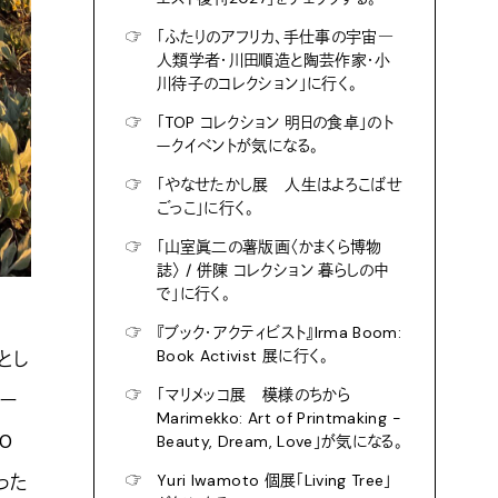
☞
「ふたりのアフリカ、手仕事の宇宙―
人類学者・川田順造と陶芸作家・小
川待子のコレクション」に行く。
☞
「TOP コレクション 明日の食卓」のト
ークイベントが気になる。
☞
「やなせたかし展 人生はよろこばせ
ごっこ」に行く。
☞
「山室眞二の薯版画〈かまくら博物
誌〉 / 併陳 コレクション 暮らしの中
で」に行く。
☞
『ブック・アクティビスト』Irma Boom:
Book Activist 展に行く。
とし
☞
「マリメッコ展 模様のちから
ュー
Marimekko: Art of Printmaking -
0
Beauty, Dream, Love」が気になる。
った
☞
Yuri Iwamoto 個展「Living Tree」