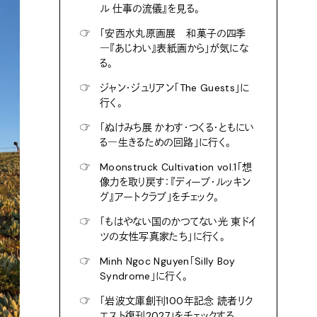
ル 仕事の流儀』を見る。
☞
「安西水丸原画展 和菓子の四季
―『あじわい』表紙画から」が気にな
る。
☞
ジャン・ジュリアン「The Guests」に
行く。
☞
「ぬけみち展 かわす・つくる・ともにい
る―生きるための回路」に行く。
☞
Moonstruck Cultivation vol.1「想
像力を取り戻す：『ディープ・ルッキン
グ』アートクラブ」をチェック。
☞
「もはやない国のかつてない光 東ドイ
ツの女性写真家たち」に行く。
☞
Minh Ngoc Nguyen「Silly Boy
Syndrome」に行く。
☞
「岩波文庫創刊100年記念 読者リク
エスト復刊2027」をチェックする。