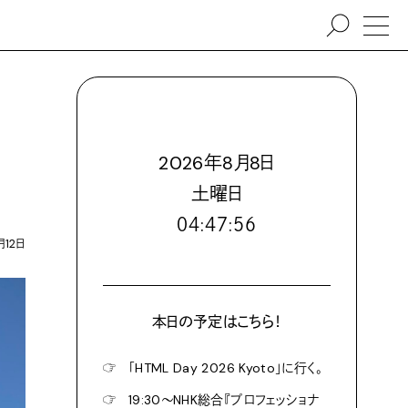
2026
年
8
月
8
日
土
曜日
０４:４７:５８
月12日
本日の予定はこちら！
☞
「HTML Day 2026 Kyoto」に行く。
☞
19:30〜NHK総合『プロフェッショナ