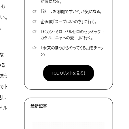
が気になる。
野心
☞
「路上、お邪魔ですか？」が気になる。
い。
☞
企画展「スープはいのち」に行く。
。
☞
「ピカソ・ミロ・バルセロのセラミックー
カタルーニャへの愛ー」に行く。
☞
「未来のほうからやってくる。」をチェッ
ク。
な
ゆる
TODOリストを見る！
まう
でト
見し
最新記事
デル