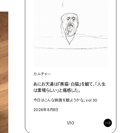
カルチャー
ライフスタ
あにお天湯は『黒猫・白猫』を観て、「人生
タオルは
は素晴らしい」と痛感した。
T・TOW
今日はこんな映画を観ようかな。vol.30
2026年8
2026年8月8日
1/10