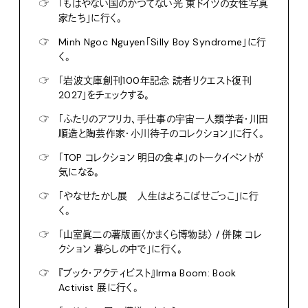
☞
「もはやない国のかつてない光 東ドイツの女性写真
家たち」に行く。
☞
Minh Ngoc Nguyen「Silly Boy Syndrome」に行
く。
☞
「岩波文庫創刊100年記念 読者リクエスト復刊
2027」をチェックする。
☞
「ふたりのアフリカ、手仕事の宇宙―人類学者・川田
順造と陶芸作家・小川待子のコレクション」に行く。
☞
「TOP コレクション 明日の食卓」のトークイベントが
気になる。
☞
「やなせたかし展 人生はよろこばせごっこ」に行
く。
☞
「山室眞二の薯版画〈かまくら博物誌〉 / 併陳 コレ
クション 暮らしの中で」に行く。
☞
『ブック・アクティビスト』Irma Boom: Book
Activist 展に行く。