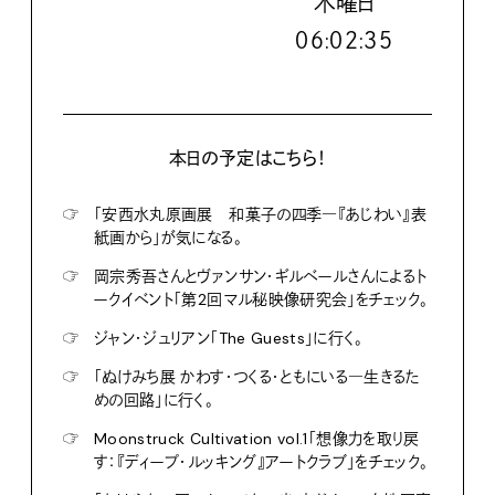
木
曜日
０６:０２:３６
本日の予定はこちら！
☞
「安西水丸原画展 和菓子の四季―『あじわい』表
紙画から」が気になる。
☞
岡宗秀吾さんとヴァンサン・ギルベールさんによるト
ークイベント「第2回マル秘映像研究会」をチェック。
☞
ジャン・ジュリアン「The Guests」に行く。
☞
「ぬけみち展 かわす・つくる・ともにいる―生きるた
めの回路」に行く。
☞
Moonstruck Cultivation vol.1「想像力を取り戻
す：『ディープ・ルッキング』アートクラブ」をチェック。