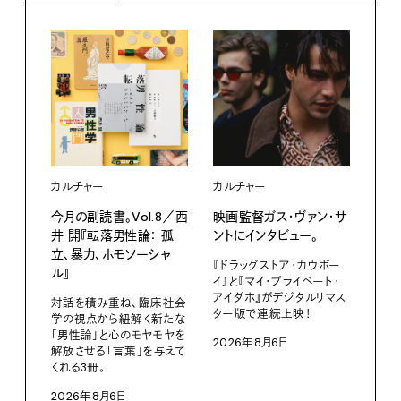
ライ
カルチャー
カルチャー
POP
今月の副読書。Vol.8／西
映画監督ガス・ヴァン・サ
集会議
井 開『転落男性論： 孤
ントにインタビュー。
立、暴力、ホモソーシャ
夜遅
『ドラッグストア・カウボー
ル』
イ』と『マイ・プライベート・
202
アイダホ』がデジタルリマス
対話を積み重ね、臨床社会
ター版で連続上映！
学の視点から紐解く新たな
「男性論」と心のモヤモヤを
2026年8月6日
解放させる「言葉」を与えて
くれる3冊。
2026年8月6日