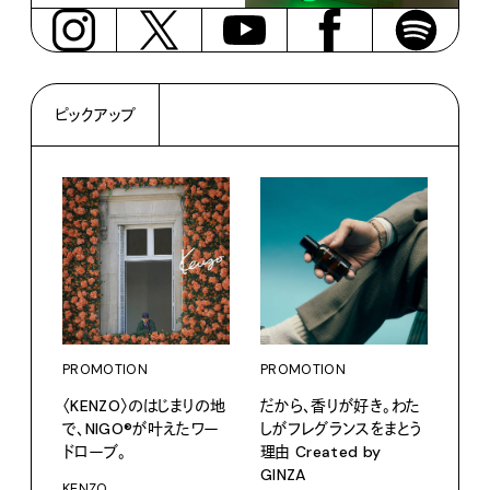
ピックアップ
PROMOTION
PROMOTION
PRO
〈KENZO〉のはじまりの地
だから、香りが好き。わた
カリ
で、NIGO®が叶えたワー
しがフレグランスをまとう
をつ
ドローブ。
理由 Created by
プ。
GINZA
KENZO
Moun