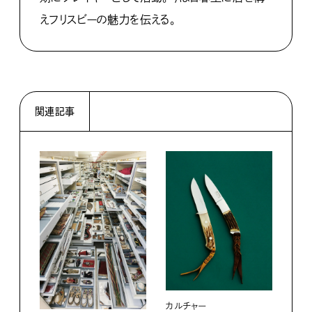
えフリスビーの魅力を伝える。
関連記事
カル
伝承
る。
202
カルチャー