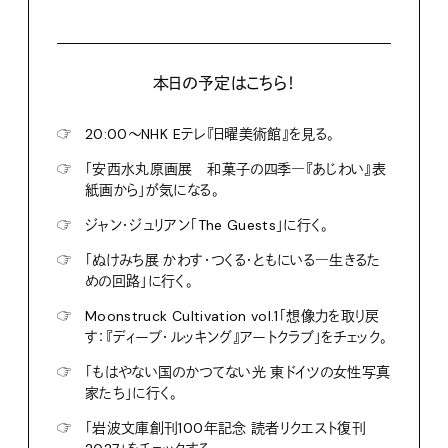
本日の予定はこちら！
☞
20:00〜NHK Eテレ『日曜美術館』を見る。
☞
「安西水丸原画展 和菓子の四季―『あじわい』表
紙画から」が気になる。
☞
ジャン・ジュリアン「The Guests」に行く。
☞
「ぬけみち展 かわす・つくる・ともにいる―生きるた
めの回路」に行く。
☞
Moonstruck Cultivation vol.1「想像力を取り戻
す：『ディープ・ルッキング』アートクラブ」をチェック。
☞
「もはやない国のかつてない光 東ドイツの女性写真
家たち」に行く。
☞
「岩波文庫創刊100年記念 読者リクエスト復刊