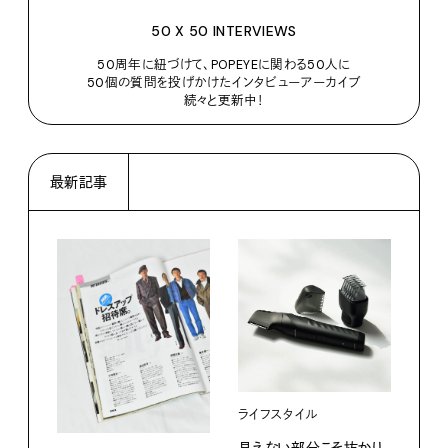
50 X 50 INTERVIEWS
50周年に紐づけて、POPEYEに関わる50人に
50個の質問を投げかけたインタビューアーカイブ
続々と更新中！
最新記事
ライフスタイル
カル