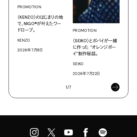
PROMOTION
PRO
〈KENZO〉のはじまりの地
サマ
で、NIGO®が叶えたワー
グ。
ドローブ。
PROMOTION
Pana
〈SEIKO〉とポパイが一緒
KENZO
202
に作った “オレンジボー
2026年7月8日
イ”制作秘話。
SEIKO
2026年7月22日
1/7