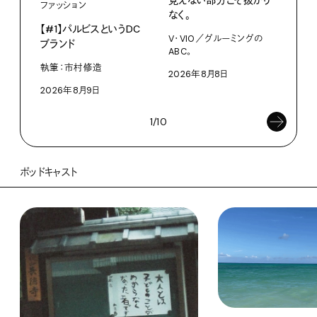
見えない部分こそ抜かり
あに
ファッション
なく。
猫』
【#1】パルビスというDC
らし
V・VIO／グルーミングの
ブランド
ABC。
今日
かな。
執筆：市村修造
2026年8月8日
202
2026年8月9日
1/10
ポッドキャスト