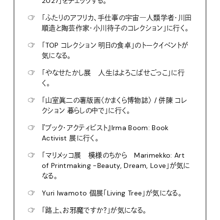
2027」をチェックする。
☞
「ふたりのアフリカ、手仕事の宇宙―人類学者・川田
順造と陶芸作家・小川待子のコレクション」に行く。
☞
「TOP コレクション 明日の食卓」のトークイベントが
気になる。
☞
「やなせたかし展 人生はよろこばせごっこ」に行
く。
☞
「山室眞二の薯版画〈かまくら博物誌〉 / 併陳 コレ
クション 暮らしの中で」に行く。
☞
『ブック・アクティビスト』Irma Boom: Book
Activist 展に行く。
☞
「マリメッコ展 模様のちから Marimekko: Art
of Printmaking -Beauty, Dream, Love」が気に
なる。
☞
Yuri Iwamoto 個展「Living Tree」が気になる。
☞
「路上、お邪魔ですか？」が気になる。