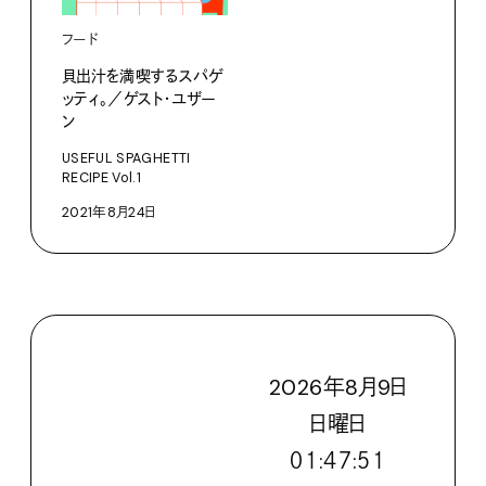
フード
貝出汁を満喫するスパゲ
ッティ。／ゲスト・ユザー
ン
USEFUL SPAGHETTI
RECIPE Vol.1
2021年8月24日
2026
年
8
月
9
日
日
曜日
０１:４７:５２