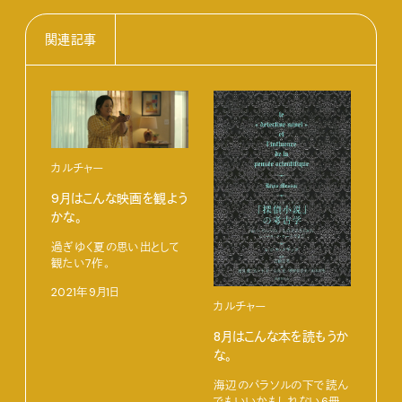
関連記事
カルチャー
9月はこんな映画を観よう
かな。
過ぎゆく夏の思い出として
カル
観たい7作。
JJ
2021年9月1日
カルチャー
202
8月はこんな本を読もうか
な。
海辺のパラソルの下で読ん