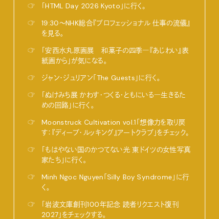
☞
「HTML Day 2026 Kyoto」に行く。
☞
19:30〜NHK総合『プロフェッショナル 仕事の流儀』
を見る。
☞
「安西水丸原画展 和菓子の四季―『あじわい』表
紙画から」が気になる。
☞
ジャン・ジュリアン「The Guests」に行く。
☞
「ぬけみち展 かわす・つくる・ともにいる―生きるた
めの回路」に行く。
☞
Moonstruck Cultivation vol.1「想像力を取り戻
す：『ディープ・ルッキング』アートクラブ」をチェック。
☞
「もはやない国のかつてない光 東ドイツの女性写真
家たち」に行く。
☞
Minh Ngoc Nguyen「Silly Boy Syndrome」に行
く。
☞
「岩波文庫創刊100年記念 読者リクエスト復刊
2027」をチェックする。