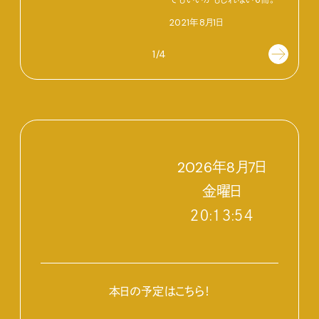
でもいいかもしれない6冊。
2021年8月1日
1/4
2026
年
8
月
7
日
金
曜日
２０:１３:５５
本日の予定はこちら！