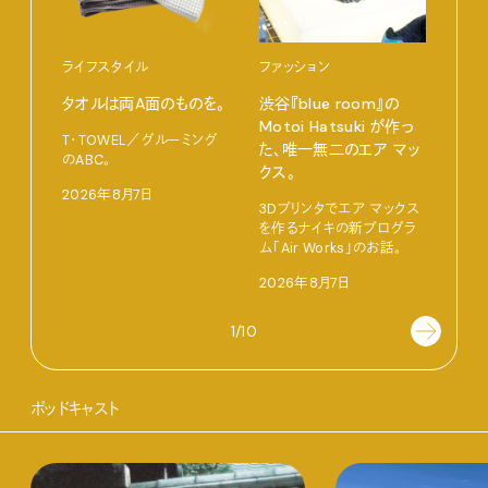
ライフスタイル
ファッション
カル
タオルは両A面のものを。
渋⾕『blue room』の
特集
Motoi Hatsuki が作っ
T・TOWEL／グルーミング
NO.
た、唯⼀無⼆のエア マッ
のABC。
クス。
202
2026年8月7日
3Dプリンタでエア マックス
を作るナイキの新プログラ
ム「Air Works」のお話。
2026年8月7日
1/10
ポッドキャスト