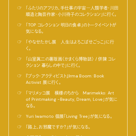
☞
「ふたりのアフリカ、手仕事の宇宙―人類学者・川田
順造と陶芸作家・小川待子のコレクション」に行く。
☞
「TOP コレクション 明日の食卓」のトークイベントが
気になる。
☞
「やなせたかし展 人生はよろこばせごっこ」に行
く。
☞
「山室眞二の薯版画〈かまくら博物誌〉 / 併陳 コレ
クション 暮らしの中で」に行く。
☞
『ブック・アクティビスト』Irma Boom: Book
Activist 展に行く。
☞
「マリメッコ展 模様のちから Marimekko: Art
of Printmaking -Beauty, Dream, Love」が気に
なる。
☞
Yuri Iwamoto 個展「Living Tree」が気になる。
☞
「路上、お邪魔ですか？」が気になる。