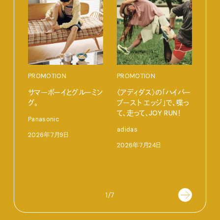
PROMOTION
PROMOTION
PRO
サマーボーイとグルーミン
〈アディダス〉の「ハイパー
だか
グ。
ブースト エッジ」で、喋っ
しが
て、走って、JOY RUN！
理由 
Panasonic
GIN
adidas
2026年7月9日
〈ZO
2026年7月24日
「Fra
催中
202
1/7