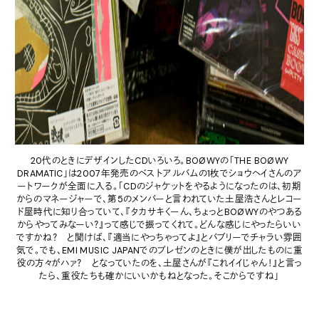
20代のときにデザインしたCDいろいろ。BOØWYの「THE BOØWY
DRAMATIC」は2007年発売のベストアルバムの1枚でショウヘイさんのア
ートワークが全面に入る。「CDのジャケットをやるようになったのは、初期
からのマネージャーで、第5のメンバーと言われていた土屋浩さんとレコー
ド屋時代に知り合っていて、『タカサキくーん、ちょっとBOØWYのやつある
からやってみなーい？』って感じで振ってくれて。どんな感じにやったらいい
ですかね？ と聞けば、『適当にやっちゃってよ』とバブリーでチャラい雰囲
気で。でも、EMI MUSIC JAPANでのプレゼンのときに僕が出したものに重
役の方々がハァ？ となっていたのを、土屋さんが『これイイじゃん！』と言っ
たら、重役たちも確かにいいかもねとなった。そこからですね」