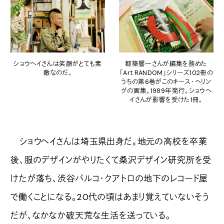
ショウヘイさんは笑顔がとても素
都築響一さんが編集を務めた
敵なのだ。
「Art RANDOM」シリーズ102冊の
うちの第6巻がこのキース・ヘリン
グの画集。1989年発行。ショウヘ
イさんが影響を受けた1冊。
ショウヘイさんは埼玉県出身だ。地元の高校を卒業
後、服のデザインがやりたくて桑沢デザイン研究所を受
けたが落ち、渋谷パルコ・クアトロの地下のレコード屋
で働くことになる。20代の頃はあまり覚えていないそう
だが、なかなか破天荒な生活を送っている。