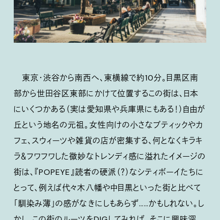
東京・渋谷から南西へ、東横線で約10分。目黒区南
部から世田谷区東部にかけて位置するこの街は、日本
にいくつかある（実は愛知県や兵庫県にもある！）自由が
丘という地名の元祖。女性向けの小さなブティックやカ
フェ、スウィーツや雑貨の店が密集する、何となくキラキ
ラ＆フワフワした微妙なトレンディ感に溢れたイメージの
街は、『POPEYE』読者の硬派（？）なシティボーイたちに
とって、例えば代々木八幡や中目黒といった街と比べて
「馴染み薄」の感がなきにしもあらず……かもしれない。し
かし、この街のルーツをDIGしてみれば、そこに興味深