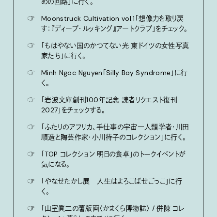
めの回路」に行く。
☞
Moonstruck Cultivation vol.1「想像力を取り戻
す：『ディープ・ルッキング』アートクラブ」をチェック。
☞
「もはやない国のかつてない光 東ドイツの女性写真
家たち」に行く。
☞
Minh Ngoc Nguyen「Silly Boy Syndrome」に行
く。
☞
「岩波文庫創刊100年記念 読者リクエスト復刊
2027」をチェックする。
☞
「ふたりのアフリカ、手仕事の宇宙―人類学者・川田
順造と陶芸作家・小川待子のコレクション」に行く。
☞
「TOP コレクション 明日の食卓」のトークイベントが
気になる。
☞
「やなせたかし展 人生はよろこばせごっこ」に行
く。
☞
「山室眞二の薯版画〈かまくら博物誌〉 / 併陳 コレ