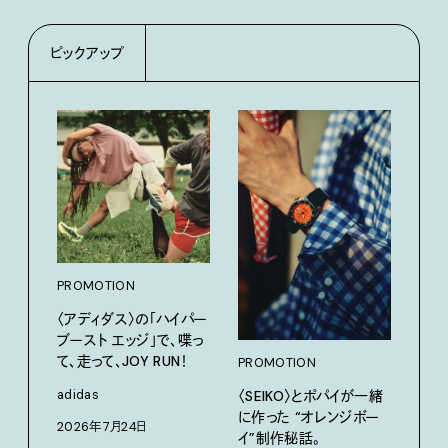
ピックアップ
PROMOTION
PRO
〈アディダス〉の「ハイパー
サマ
ブースト エッジ」で、喋っ
グ。
て、走って、JOY RUN！
PROMOTION
Pana
〈SEIKO〉とポパイが一緒
adidas
202
に作った “オレンジボー
2026年7月24日
イ”制作秘話。