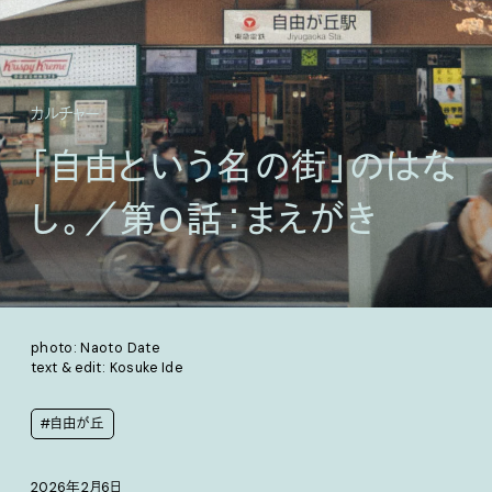
カルチャー
「自由という名の街」のはな
し。／第0話：まえがき
photo: Naoto Date
text & edit: Kosuke Ide
#自由が丘
2026年2月6日