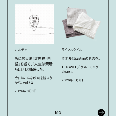
カルチャー
ライフスタイル
ファ
あにお天湯は『黒猫・白
タオルは両A面のものを。
渋⾕『
猫』を観て、「人生は素晴
Mot
T・TOWEL／グルーミング
らしい」と痛感した。
た、
のABC。
クス
今日はこんな映画を観よう
2026年8月7日
かな。vol.30
3D
を作
2026年8月8日
ム「A
202
1/10