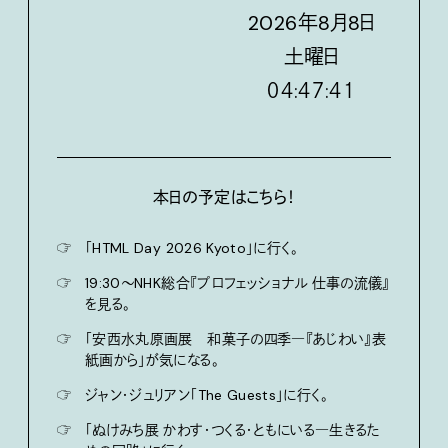
2026
年
8
月
8
日
土
曜日
０４:４７:４３
本日の予定はこちら！
☞
「HTML Day 2026 Kyoto」に行く。
☞
19:30〜NHK総合『プロフェッショナル 仕事の流儀』
を見る。
☞
「安西水丸原画展 和菓子の四季―『あじわい』表
紙画から」が気になる。
☞
ジャン・ジュリアン「The Guests」に行く。
☞
「ぬけみち展 かわす・つくる・ともにいる―生きるた