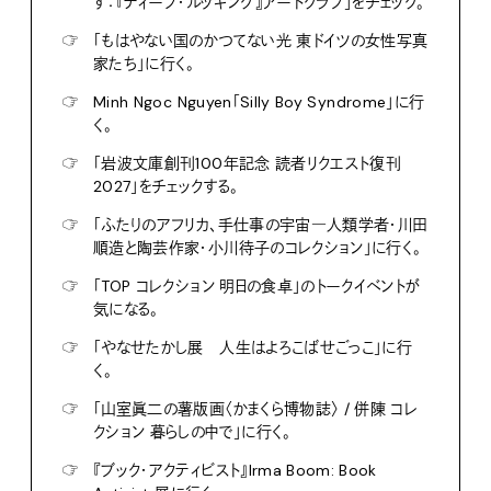
す：『ディープ・ルッキング』アートクラブ」をチェック。
☞
「もはやない国のかつてない光 東ドイツの女性写真
家たち」に行く。
☞
Minh Ngoc Nguyen「Silly Boy Syndrome」に行
く。
☞
「岩波文庫創刊100年記念 読者リクエスト復刊
2027」をチェックする。
☞
「ふたりのアフリカ、手仕事の宇宙―人類学者・川田
順造と陶芸作家・小川待子のコレクション」に行く。
☞
「TOP コレクション 明日の食卓」のトークイベントが
気になる。
☞
「やなせたかし展 人生はよろこばせごっこ」に行
く。
☞
「山室眞二の薯版画〈かまくら博物誌〉 / 併陳 コレ
クション 暮らしの中で」に行く。
☞
『ブック・アクティビスト』Irma Boom: Book