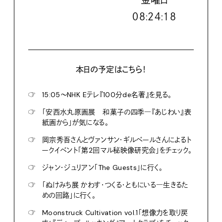
金
曜日
０８:２４:１９
本日の予定はこちら！
☞
15:05〜NHK Eテレ『100分de名著』を見る。
☞
「安西水丸原画展 和菓子の四季―『あじわい』表
紙画から」が気になる。
☞
岡宗秀吾さんとヴァンサン・ギルベールさんによるト
ークイベント「第2回マル秘映像研究会」をチェック。
☞
ジャン・ジュリアン「The Guests」に行く。
☞
「ぬけみち展 かわす・つくる・ともにいる―生きるた
めの回路」に行く。
☞
Moonstruck Cultivation vol.1「想像力を取り戻