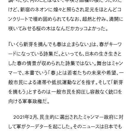
調べたら、何のことはない、早咲き品種の桜だったのだ
けど、新宿のネオンに煌々と照らされ足元をほとんどコ
ンクリートで埋め固められてもなお、超然と佇み、満開に
咲いてみせる桜の木はなんだかカッコよかった。
『いくら新芽を摘んでも春は止まらない』は、春がキーワ
ードになっている詩集だ。といっても、日本の生き生きと
した春の情景が収められた詩集ではない。舞台はミャン
マーで、本書でいう「春」とは若者たちの未来や希望、一
般市民による連帯や抵抗運動などを指す。そして「新芽
を摘もう」とするのは一般市民を抑圧し容赦なく銃口を
向ける軍事政権だ。
2021年2月、民主的に選出されたミャンマー政府に対
して軍がクーデターを起こした。そのニュースは日本でも