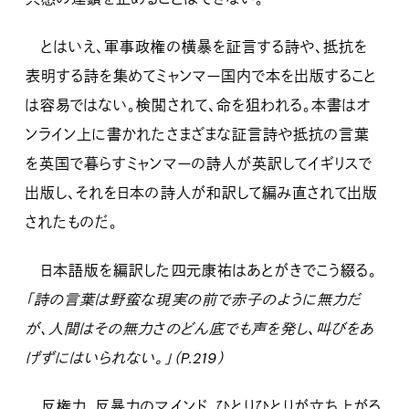
とはいえ、軍事政権の横暴を証言する詩や、抵抗を
表明する詩を集めてミャンマー国内で本を出版すること
は容易ではない。検閲されて、命を狙われる。本書はオ
ンライン上に書かれたさまざまな証言詩や抵抗の言葉
を英国で暮らすミャンマーの詩人が英訳してイギリスで
出版し、それを日本の詩人が和訳して編み直されて出版
されたものだ。
日本語版を編訳した四元康祐はあとがきでこう綴る。
「詩の言葉は野蛮な現実の前で赤子のように無力だ
が、人間はその無力さのどん底でも声を発し、叫びをあ
げずにはいられない。」（P.219）
反権力、反暴力のマインド。ひとりひとりが立ち上がる