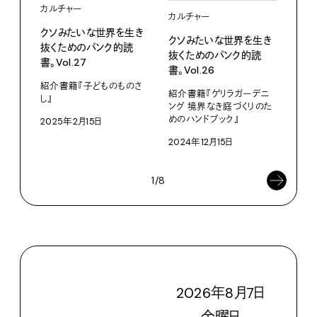
カルチャー
カルチャー
クソみたいな世界を生き
カル
クソみたいな世界を生き
抜くためのパンク的読
抜くためのパンク的読
クソ
書。Vol.27
書。Vol.26
抜く
紹介書籍『子どものものさ
書。V
紹介書籍『ゲリラガーデニ
し』
ング 境界なき庭づくりのた
紹介
めのハンドブック』
2025年2月15日
遺書
2024年12月15日
202
1/8
2026
年
8
月
7
日