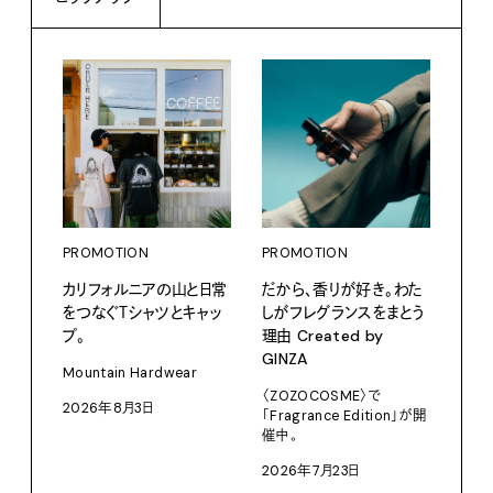
PROMOTION
PROMOTION
カリフォルニアの山と日常
だから、香りが好き。わた
をつなぐＴシャツとキャッ
しがフレグランスをまとう
プ。
理由 Created by
PRO
GINZA
〈S
Mountain Hardwear
に作
〈ZOZOCOSME〉で
2026年8月3日
「Fragrance Edition」が開
イ”
催中。
SEIK
2026年7月23日
202