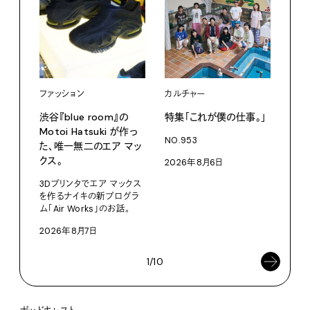
ファッション
カルチャー
カル
渋⾕『blue room』の
特集「これが僕の仕事。」
「こ
Motoi Hatsuki が作っ
つか
NO.953
た、唯⼀無⼆のエア マッ
NO.
クス。
2026年8月6日
202
3Dプリンタでエア マックス
を作るナイキの新プログラ
ム「Air Works」のお話。
2026年8月7日
1/10