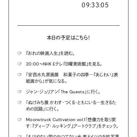
０９:３３:０６
本日の予定はこちら！
☞
『おれの映画人生』を読む。
☞
20:00〜NHK Eテレ『日曜美術館』を見る。
☞
「安西水丸原画展 和菓子の四季―『あじわい』表
紙画から」が気になる。
☞
ジャン・ジュリアン「The Guests」に行く。
☞
「ぬけみち展 かわす・つくる・ともにいる―生きるた
めの回路」に行く。
☞
Moonstruck Cultivation vol.1「想像力を取り戻
す：『ディープ・ルッキング』アートクラブ」をチェック。
☞
「もはやない国のかつてない光 東ドイツの女性写真