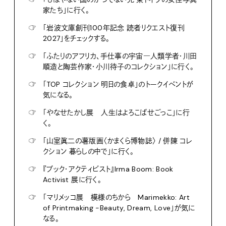
家たち」に行く。
☞
「岩波文庫創刊100年記念 読者リクエスト復刊
2027」をチェックする。
☞
「ふたりのアフリカ、手仕事の宇宙―人類学者・川田
順造と陶芸作家・小川待子のコレクション」に行く。
☞
「TOP コレクション 明日の食卓」のトークイベントが
気になる。
☞
「やなせたかし展 人生はよろこばせごっこ」に行
く。
☞
「山室眞二の薯版画〈かまくら博物誌〉 / 併陳 コレ
クション 暮らしの中で」に行く。
☞
『ブック・アクティビスト』Irma Boom: Book
Activist 展に行く。
☞
「マリメッコ展 模様のちから Marimekko: Art
of Printmaking -Beauty, Dream, Love」が気に
なる。