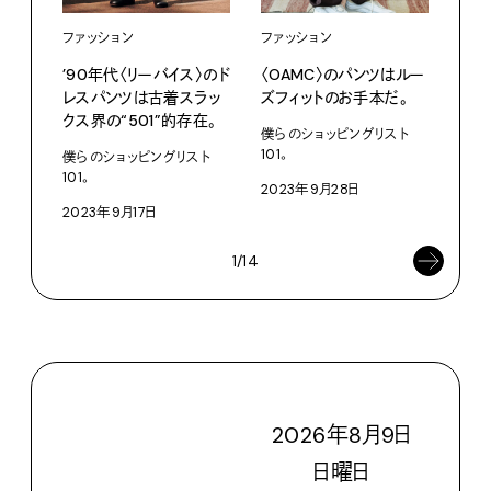
ファッション
ファッション
ファ
’90年代〈リーバイス〉のド
〈OAMC〉のパンツはルー
〈S
レスパンツは古着スラッ
ズフィットのお手本だ。
クラ
クス界の“501”的存在。
ェッ
僕らのショッピングリスト
101。
僕らのショッピングリスト
僕ら
101。
101。
2023年9月28日
2023年9月17日
202
1/14
2026
年
8
月
9
日
日
曜日