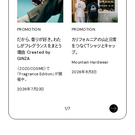
PROMOTION
PROMOTION
だから、香りが好き。わた
カリフォルニアの山と日常
しがフレグランスをまとう
をつなぐＴシャツとキャッ
理由 Created by
プ。
PRO
GINZA
〈S
Mountain Hardwear
に作
〈ZOZOCOSME〉で
2026年8月3日
「Fragrance Edition」が開
イ”
催中。
SEIK
2026年7月23日
202
1/7