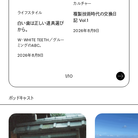
カルチャー
ライフスタイル
複製技術時代の交換日
記 Vol.1
白い歯は正しい道具選び
ファ
から。
2026年8月9日
【#
W・WHITE TEETH／グルー
ブラ
ミングのABC。
執筆
2026年8月9日
202
1/10
ポッドキャスト