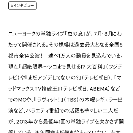
#インタビュー
ニューヨークの単独ライブ「虫の息」が、7月・8月にわ
たって開催される。その規模は過去最大となる全国5
都市全14公演！ 述べ1万人の動員を見込んでいる。
現在『超絶限界～ソコまで見せる!? 大百科』（フジテ
レビ）や『まだアプデしてないの？』（テレビ朝日）、『マ
ッドマックスTV論破王』（テレビ朝日、ABEMA）など
でのMCや、『ラヴィット！』（TBS）の木曜レギュラー出
演など、バラエティ番組での活躍も華々しい二人だ
が、2013年から最低年1回の単独ライブを欠かさず開
催している。
昨年
同様まだ何も始まっていない、吉本