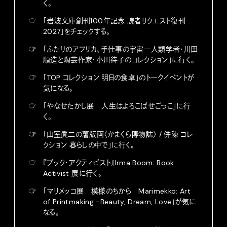
く。
☞
「岩波文庫創刊100年記念 読者リクエスト復刊
2027」をチェックする。
☞
「ふたりのアフリカ、手仕事の宇宙―人類学者・川田
順造と陶芸作家・小川待子のコレクション」に行く。
☞
「TOP コレクション 明日の食卓」のトークイベントが
気になる。
☞
「やなせたかし展 人生はよろこばせごっこ」に行
く。
☞
「山室眞二の薯版画〈かまくら博物誌〉 / 併陳 コレ
クション 暮らしの中で」に行く。
☞
『ブック・アクティビスト』Irma Boom: Book
Activist 展に行く。
☞
「マリメッコ展 模様のちから Marimekko: Art
of Printmaking -Beauty, Dream, Love」が気に
なる。