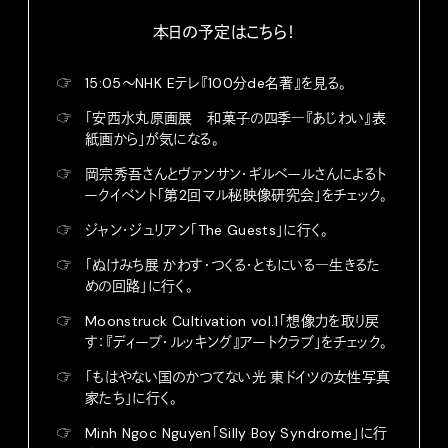
本日の予定はこちら！
☞
15:05〜NHK Eテレ『100分de名著』を見る。
☞
「安西水丸原画展 和菓子の四季―『あじわい』表
紙画から」が気になる。
☞
岡宗秀吾さんとヴァンサン・ギルベールさんによるト
ークイベント「第2回マル秘映像研究会」をチェック。
☞
ジャン・ジュリアン「The Guests」に行く。
☞
「ぬけみち展 かわす・つくる・ともにいる―生きるた
めの回路」に行く。
☞
Moonstruck Cultivation vol.1「想像力を取り戻
す：『ディープ・ルッキング』アートクラブ」をチェック。
☞
「もはやない国のかつてない光 東ドイツの女性写真
家たち」に行く。
☞
Minh Ngoc Nguyen「Silly Boy Syndrome」に行