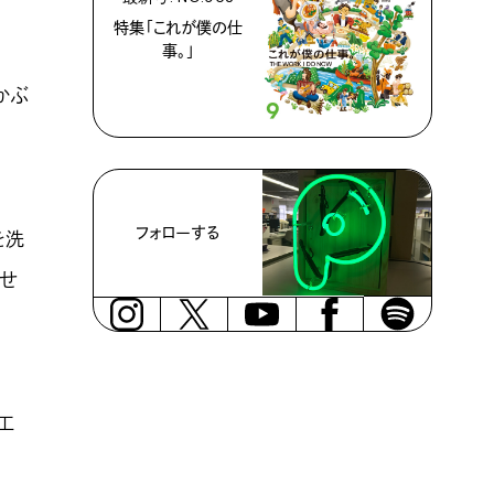
特集「これが僕の仕
事。」
かぶ
フォローする
を洗
乗せ
工