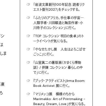
☞
「岩波文庫創刊100年記念 読者リク
エスト復刊2027」をチェックする。
☞
「ふたりのアフリカ、手仕事の宇宙―
人類学者・川田順造と陶芸作家・小
川待子のコレクション」に行く。
ドシ
☞
「TOP コレクション 明日の食卓」のト
ークイベントが気になる。
は
☞
「やなせたかし展 人生はよろこばせ
しま
ごっこ」に行く。
☞
「山室眞二の薯版画〈かまくら博物
誌〉 / 併陳 コレクション 暮らしの中
で」に行く。
☞
『ブック・アクティビスト』Irma Boom:
冷凍
Book Activist 展に行く。
ろ
☞
「マリメッコ展 模様のちから
Marimekko: Art of Printmaking -
Beauty, Dream, Love」が気になる。