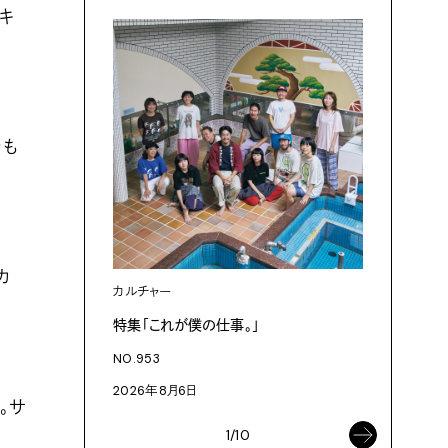
キ
きも
カ
カルチャー
カルチャ
特集「これが僕の仕事。」
「これが
NO.953
NO.953
2026年8月6日
2026年8
。サ
1/10