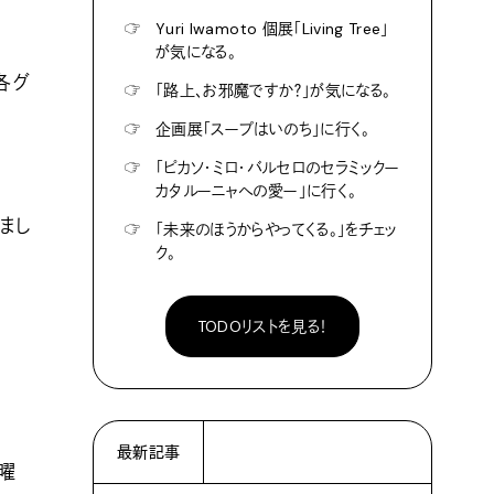
☞
Yuri Iwamoto 個展「Living Tree」
が気になる。
各グ
☞
「路上、お邪魔ですか？」が気になる。
☞
企画展「スープはいのち」に行く。
☞
「ピカソ・ミロ・バルセロのセラミックー
カタルーニャへの愛ー」に行く。
まし
☞
「未来のほうからやってくる。」をチェッ
ク。
TODOリストを見る！
最新記事
曜