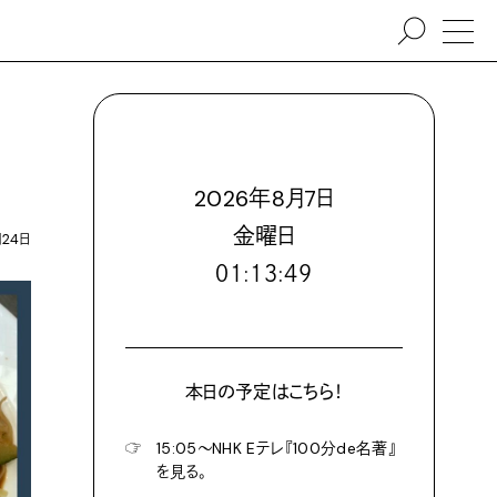
2026
年
8
月
7
日
金
曜日
月24日
０１:１３:５１
本日の予定はこちら！
☞
15:05〜NHK Eテレ『100分de名著』
を見る。