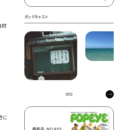
ポッドキャスト
食材
1/10
きに
最新号: NO.953