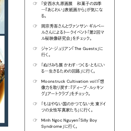
☞
「安西水丸原画展 和菓子の四季
―『あじわい』表紙画から」が気にな
る。
☞
岡宗秀吾さんとヴァンサン・ギルベー
ルさんによるトークイベント「第2回マ
ル秘映像研究会」をチェック。
☞
ジャン・ジュリアン「The Guests」に
行く。
☞
「ぬけみち展 かわす・つくる・ともにい
る―生きるための回路」に行く。
☞
Moonstruck Cultivation vol.1「想
像力を取り戻す：『ディープ・ルッキン
グ』アートクラブ」をチェック。
☞
「もはやない国のかつてない光 東ドイ
ツの女性写真家たち」に行く。
☞
Minh Ngoc Nguyen「Silly Boy
Syndrome」に行く。