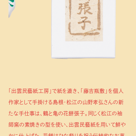
「出雲民藝紙工房」で紙を漉き、「藤吉瓶敷」を個人
作家として手掛ける島根・松江の山野孝弘さんの新
たな手仕事は、鶴と亀の花餅張子。同じく松江の袖
師窯の素焼きの型を使い、出雲民藝紙を用いて鮮や
かに仕上げた。花餅はひな祭りを祝う伝統的なお菓