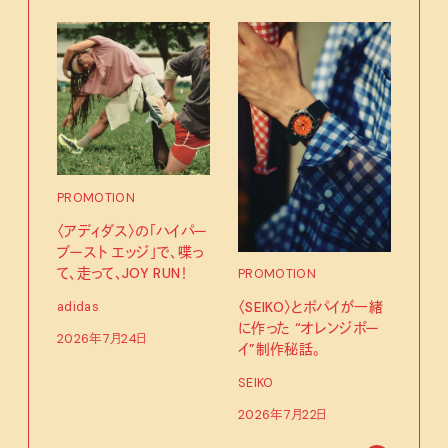
PROMOTION
PRO
〈アディダス〉の「ハイパー
〈K
ブースト エッジ」で、喋っ
で、
て、走って、JOY RUN！
ドロ
PROMOTION
〈SEIKO〉とポパイが一緒
adidas
KEN
に作った “オレンジボー
2026年7月24日
202
イ”制作秘話。
SEIKO
2026年7月22日