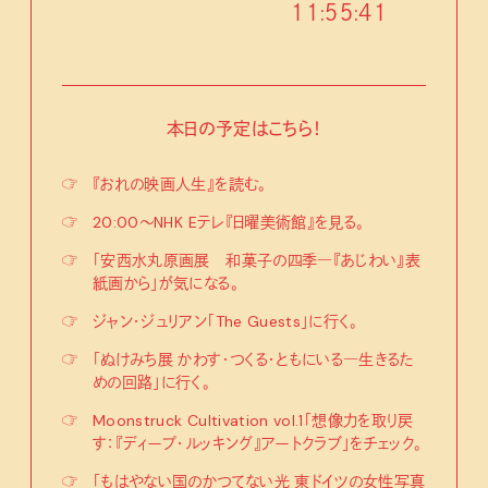
１１:５５:４３
本日の予定はこちら！
☞
『おれの映画人生』を読む。
☞
20:00〜NHK Eテレ『日曜美術館』を見る。
☞
「安西水丸原画展 和菓子の四季―『あじわい』表
紙画から」が気になる。
☞
ジャン・ジュリアン「The Guests」に行く。
☞
「ぬけみち展 かわす・つくる・ともにいる―生きるた
めの回路」に行く。
☞
Moonstruck Cultivation vol.1「想像力を取り戻
す：『ディープ・ルッキング』アートクラブ」をチェック。
☞
「もはやない国のかつてない光 東ドイツの女性写真