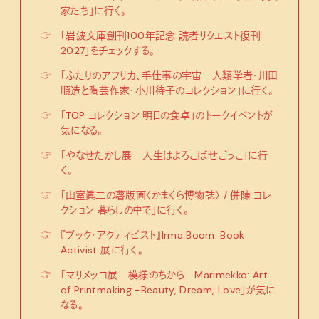
家たち」に行く。
☞
「岩波文庫創刊100年記念 読者リクエスト復刊
2027」をチェックする。
☞
「ふたりのアフリカ、手仕事の宇宙―人類学者・川田
順造と陶芸作家・小川待子のコレクション」に行く。
☞
「TOP コレクション 明日の食卓」のトークイベントが
気になる。
☞
「やなせたかし展 人生はよろこばせごっこ」に行
く。
☞
「山室眞二の薯版画〈かまくら博物誌〉 / 併陳 コレ
クション 暮らしの中で」に行く。
☞
『ブック・アクティビスト』Irma Boom: Book
Activist 展に行く。
☞
「マリメッコ展 模様のちから Marimekko: Art
of Printmaking -Beauty, Dream, Love」が気に
なる。