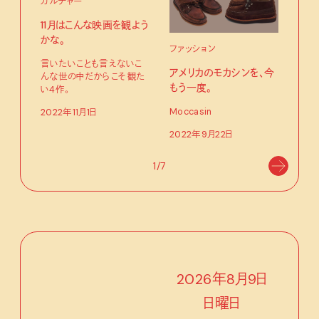
カルチャー
ファ
11月はこんな映画を観よう
〈ス
かな。
ファッション
日本
言いたいことも言えないこ
エア
アメリカのモカシンを、今
んな世の中だからこそ観た
もう一度。
い4作。
202
Moccasin
2022年11月1日
2022年9月22日
1/7
2026
年
8
月
9
日
日
曜日