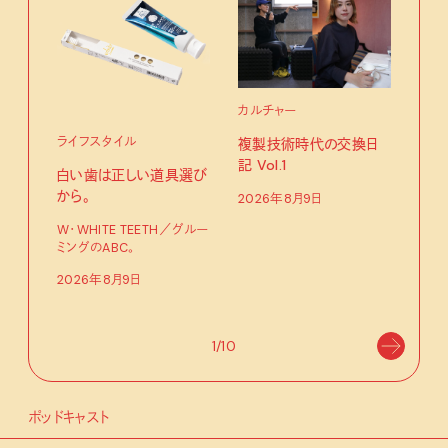
カルチャー
ライフスタイル
複製技術時代の交換日
記 Vol.1
白い歯は正しい道具選び
ファ
から。
2026年8月9日
【#
W・WHITE TEETH／グルー
ブラ
ミングのABC。
執筆
2026年8月9日
202
1/10
ポッドキャスト