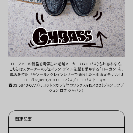
ローファーの靴型を考案した老舗メーカー〈G.H.バス〉もお忘れなく。
こちらはスケーターのジェイソン・ディル先輩も愛用する「ローガン」を、
厚みを持たせたソールとグレインレザーで改良した日本限定モデル「J
ローガン」¥29,700（G.H.バス／G.H.バス トーキョー
☎03·5843·0777）、コットンカシミヤのソックス¥15,400（ジョンロブ／
ジョン ロブ ジャパン）
関連記事