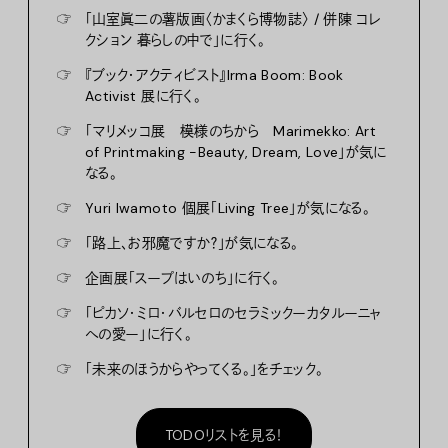
☞
「山室眞二の薯版画〈かまくら博物誌〉 / 併陳 コレ
クション 暮らしの中で」に行く。
☞
『ブック・アクティビスト』Irma Boom: Book
Activist 展に行く。
☞
「マリメッコ展 模様のちから Marimekko: Art
of Printmaking -Beauty, Dream, Love」が気に
なる。
☞
Yuri Iwamoto 個展「Living Tree」が気になる。
☞
「路上、お邪魔ですか？」が気になる。
☞
企画展「スープはいのち」に行く。
☞
「ピカソ・ミロ・バルセロのセラミックーカタルーニャ
への愛ー」に行く。
☞
「未来のほうからやってくる。」をチェック。
TODOリストを見る！