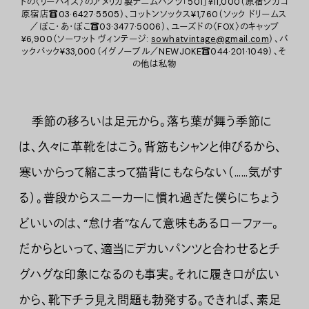
ドの〈リーバイス〉のアメリカ製デニムパンツ「501」¥11,000（原宿シカゴ
原宿店☎03·6427·5505）、コットンソックス¥1,760（ソック ドリームス
／ぽこ・あ・ぽこ☎03·3477·5006）、ユーズドの〈FOX〉のキャップ
¥6,900（ソーワット ヴィンテージ:
sowhatvintage@gmail.com
）、バ
ックパック¥33,000（イグノーブル／NEWJOKE☎044·201·1049）、そ
の他は私物
季節の移ろいは足元から。落ち葉が舞う季節に
は、久々に革靴をはこう。背筋もシャンと伸びるから、
寒いからって縮こまって猫背にもならない（……気がす
る）。普段からスニーカーに慣れ過ぎた僕らにちょう
どいいのは、“怠け者”なんて意味もあるローファー。
だからといって、適当にデカいパンツと合わせるとチ
グハグな印象になるのも事実。それに履き口が広い
から、靴下チラ見え問題も勃発する。できれば、素足