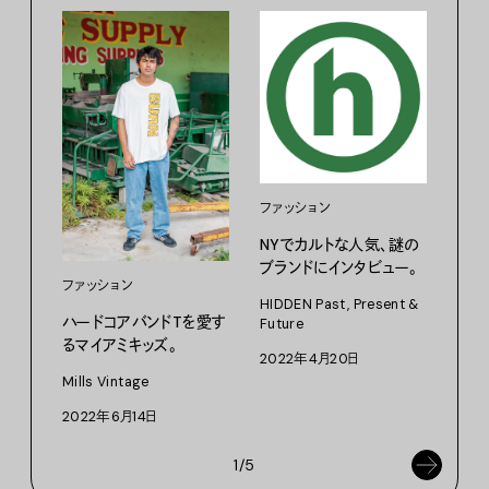
ファ
レザ
すく
ファッション
NYでカルトな人気、謎の
202
ブランドにインタビュー。
ファッション
HIDDEN Past, Present &
ハードコアバンドTを愛す
Future
るマイアミキッズ。
2022年4月20日
Mills Vintage
2022年6月14日
1/5