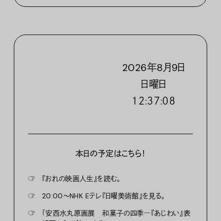
2026
年
8
月
9
日
日
曜日
１２:３７:０９
本日の予定はこちら！
☞
『おれの映画人生』を読む。
☞
20:00〜NHK Eテレ『日曜美術館』を見る。
☞
「安西水丸原画展 和菓子の四季―『あじわい』表