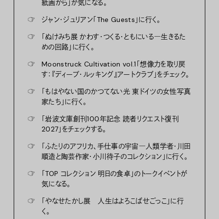
紙画から」が気になる。
☞
ジャン・ジュリアン「The Guests」に行く。
☞
「ぬけみち展 かわす・つくる・ともにいる―生きるた
めの回路」に行く。
☞
Moonstruck Cultivation vol.1「想像力を取り戻
す：『ディープ・ルッキング』アートクラブ」をチェック。
☞
「もはやない国のかつてない光 東ドイツの女性写真
家たち」に行く。
☞
「岩波文庫創刊100年記念 読者リクエスト復刊
2027」をチェックする。
☞
「ふたりのアフリカ、手仕事の宇宙―人類学者・川田
順造と陶芸作家・小川待子のコレクション」に行く。
☞
「TOP コレクション 明日の食卓」のトークイベントが
気になる。
☞
「やなせたかし展 人生はよろこばせごっこ」に行
く。