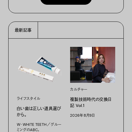
最新記事
カルチャー
ライフスタイル
複製技術時代の交換日
記 Vol.1
白い歯は正しい道具選び
ファ
から。
2026年8月9日
【#
W・WHITE TEETH／グルー
ブラ
ミングのABC。