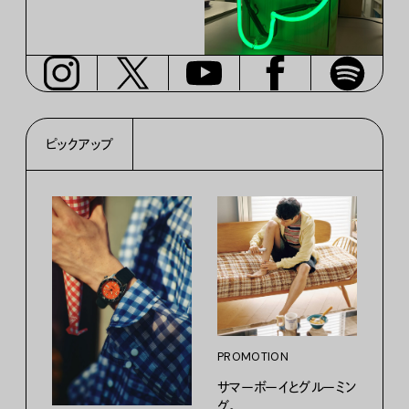
ピックアップ
PROMOTION
PRO
サマーボーイとグルーミン
カリ
グ。
をつ