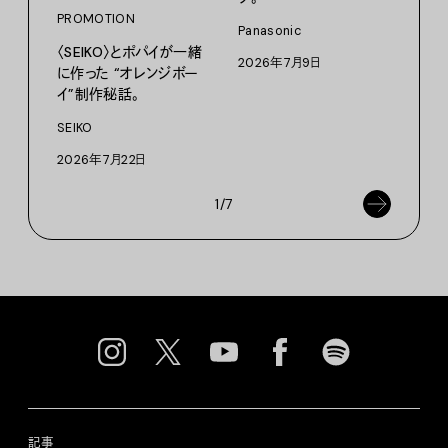
プ。
PROMOTION
Panasonic
〈SEIKO〉とポパイが一緒
Moun
2026年7月9日
に作った “オレンジボー
202
イ”制作秘話。
SEIKO
2026年7月22日
1/7
記事