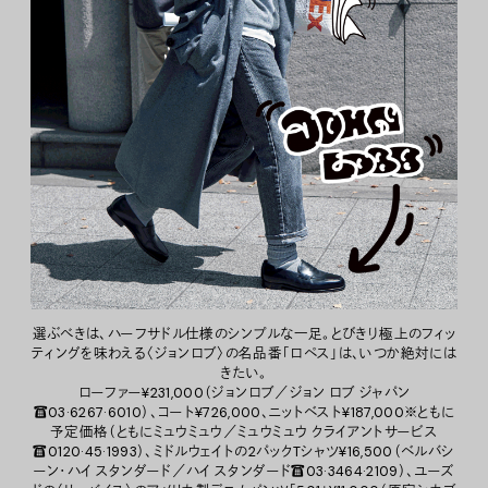
選ぶべきは、ハーフサドル仕様のシンプルな一足。とびきり極上のフィッ
ティングを味わえる〈ジョンロブ〉の名品番「ロペス」は、いつか絶対には
きたい。
ローファー¥231,000（ジョンロブ／ジョン ロブ ジャパン
☎03·6267·6010）、コート¥726,000、ニットベスト¥187,000※ともに
予定価格（ともにミュウミュウ／ミュウミュウ クライアントサービス
☎0120·45·1993）、ミドルウェイトの2パックTシャツ¥16,500（ベルバシ
ーン・ハイ スタンダード／ハイ スタンダード☎03·3464·2109）、ユーズ