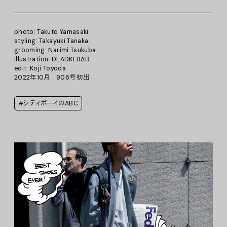
photo: Takuto Yamasaki
styling: Takayuki Tanaka
grooming: Narimi Tsukuba
illustration: DEADKEBAB
edit: Koji Toyoda
2022年10月 906号初出
#シティボーイのABC