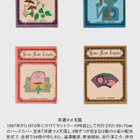
洋酒マメ天国
1967年から1970年にかけてサントリーのPR誌として刊行された95×70㎜
のハードカバー豆本『洋酒マメ天国』。3冊ずつが収まる12個の小函の配本
形式で、全部で36冊が作られた。澁澤龍彦、野坂昭如、吉行淳之介、伊丹