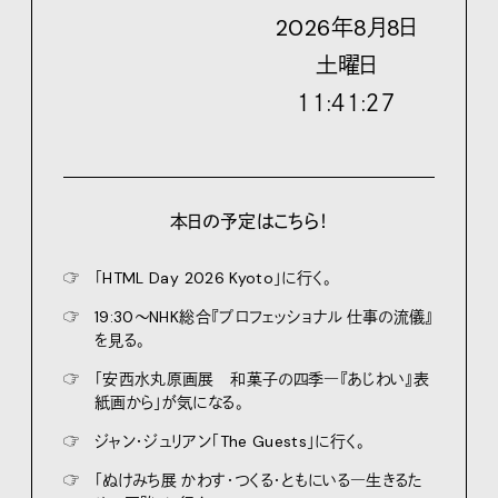
2026
年
8
月
8
日
土
曜日
１１:４１:２９
本日の予定はこちら！
☞
「HTML Day 2026 Kyoto」に行く。
☞
19:30〜NHK総合『プロフェッショナル 仕事の流儀』
を見る。
☞
「安西水丸原画展 和菓子の四季―『あじわい』表
紙画から」が気になる。
☞
ジャン・ジュリアン「The Guests」に行く。
☞
「ぬけみち展 かわす・つくる・ともにいる―生きるた