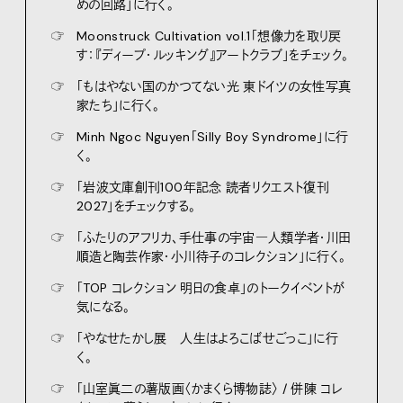
めの回路」に行く。
☞
Moonstruck Cultivation vol.1「想像力を取り戻
す：『ディープ・ルッキング』アートクラブ」をチェック。
☞
「もはやない国のかつてない光 東ドイツの女性写真
家たち」に行く。
☞
Minh Ngoc Nguyen「Silly Boy Syndrome」に行
く。
☞
「岩波文庫創刊100年記念 読者リクエスト復刊
2027」をチェックする。
☞
「ふたりのアフリカ、手仕事の宇宙―人類学者・川田
順造と陶芸作家・小川待子のコレクション」に行く。
☞
「TOP コレクション 明日の食卓」のトークイベントが
気になる。
☞
「やなせたかし展 人生はよろこばせごっこ」に行
く。
☞
「山室眞二の薯版画〈かまくら博物誌〉 / 併陳 コレ