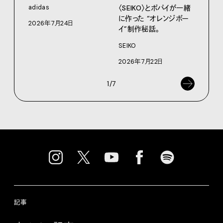
〈SEIKO〉とポパイが一緒
adidas
KEN
に作った “オレンジボー
2026年7月24日
202
イ”制作秘話。
SEIKO
2026年7月22日
1/7
記事