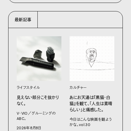
最新記事
ライフスタイル
カルチャー
ライ
見えない部分こそ抜かり
あにお天湯は『黒猫・白
すぐ
なく。
猫』を観て、「人生は素晴
U・
らしい」と痛感した。
ABC
V・VIO／グルーミングの
ABC。
今日はこんな映画を観よう
202
かな。vol.30
2026年8月8日