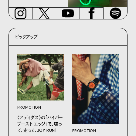
ピックアップ
PROMOTION
PRO
〈アディダス〉の「ハイパー
〈K
ブースト エッジ」で、喋っ
で、
て、走って、JOY RUN！
ドロ
PROMOTION