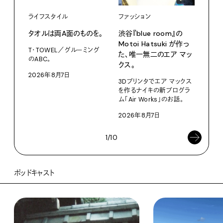
ライフスタイル
ファッション
カル
タオルは両A面のものを。
渋⾕『blue room』の
特集
Motoi Hatsuki が作っ
T・TOWEL／グルーミング
NO.
た、唯⼀無⼆のエア マッ
のABC。
クス。
202
2026年8月7日
3Dプリンタでエア マックス
を作るナイキの新プログラ
ム「Air Works」のお話。
2026年8月7日
1/10
ポッドキャスト