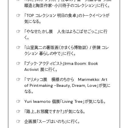
順造と陶芸作家・小川待子のコレクション」に行く。
☞
「TOP コレクション 明日の食卓」のトークイベントが
気になる。
☞
「やなせたかし展 人生はよろこばせごっこ」に行
く。
☞
「山室眞二の薯版画〈かまくら博物誌〉 / 併陳 コレ
クション 暮らしの中で」に行く。
☞
『ブック・アクティビスト』Irma Boom: Book
Activist 展に行く。
☞
「マリメッコ展 模様のちから Marimekko: Art
of Printmaking -Beauty, Dream, Love」が気に
なる。
☞
Yuri Iwamoto 個展「Living Tree」が気になる。
☞
「路上、お邪魔ですか？」が気になる。
☞
企画展「スープはいのち」に行く。