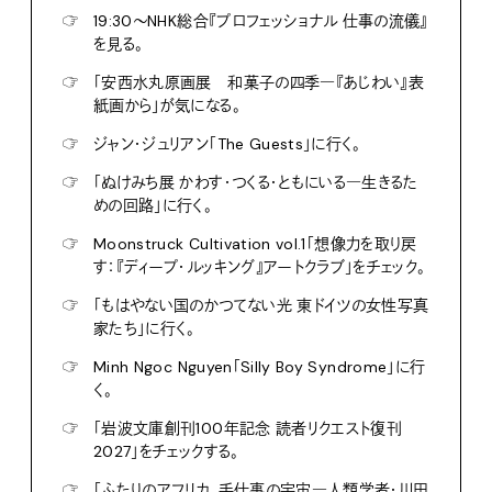
☞
19:30〜NHK総合『プロフェッショナル 仕事の流儀』
を見る。
☞
「安西水丸原画展 和菓子の四季―『あじわい』表
紙画から」が気になる。
☞
ジャン・ジュリアン「The Guests」に行く。
☞
「ぬけみち展 かわす・つくる・ともにいる―生きるた
めの回路」に行く。
☞
Moonstruck Cultivation vol.1「想像力を取り戻
す：『ディープ・ルッキング』アートクラブ」をチェック。
☞
「もはやない国のかつてない光 東ドイツの女性写真
家たち」に行く。
☞
Minh Ngoc Nguyen「Silly Boy Syndrome」に行
く。
☞
「岩波文庫創刊100年記念 読者リクエスト復刊
2027」をチェックする。
☞
「ふたりのアフリカ、手仕事の宇宙―人類学者・川田