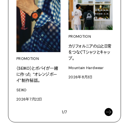
PROMOTION
PRO
カリフォルニアの山と日常
〈K
をつなぐＴシャツとキャッ
で、
プ。
ドロ
PROMOTION
〈SEIKO〉とポパイが一緒
Mountain Hardwear
KEN
に作った “オレンジボー
2026年8月3日
202
イ”制作秘話。
SEIKO
2026年7月22日
1/7