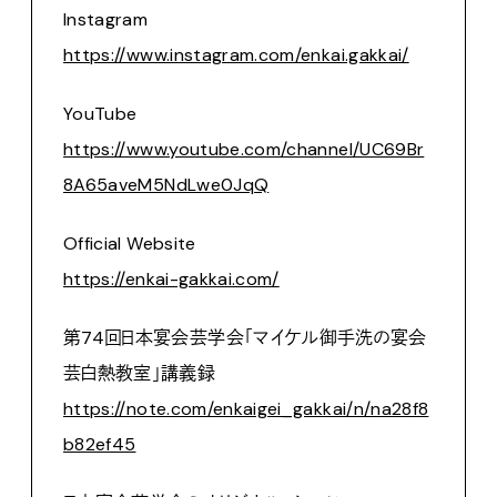
Instagram
https://www.instagram.com/enkai.gakkai/
YouTube
https://www.youtube.com/channel/UC69Br
8A65aveM5NdLwe0JqQ
Official Website
https://enkai-gakkai.com/
第74回日本宴会芸学会「マイケル御手洗の宴会
芸白熱教室」講義録
https://note.com/enkaigei_gakkai/n/na28f8
b82ef45