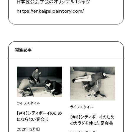
日本宴会芸学会のオリジナルTシャツ
https://enkaigei.paintory.com/
関連記事
ライフスタイル
ライ
ライフスタイル
【#4】シティボーイのため
【#
【#3】シティボーイのため
にならない宴会芸
の9
のカラダを使った宴会芸
2021年12月1日
202