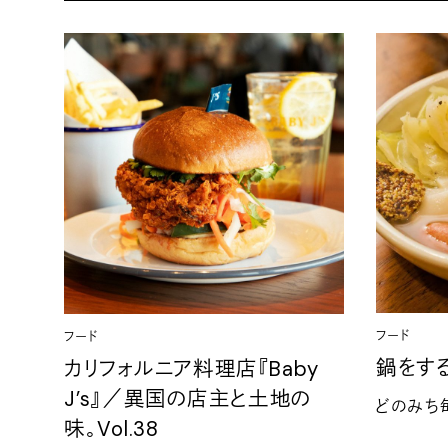
フード
フード
鍋をす
カリフォルニア料理店『
Baby
J’s
』／異国の店主と土地の
どのみち
味。
Vol.38