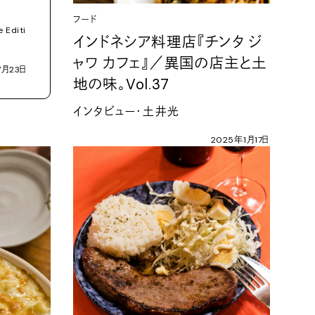
フード
 Editi
インドネシア料理店『チンタ
ジ
ャワ
カフェ』／異国の店主と土
7
月
23
日
地の味。
Vol.37
インタビュー・土井光
2025
年
1
月
17
日