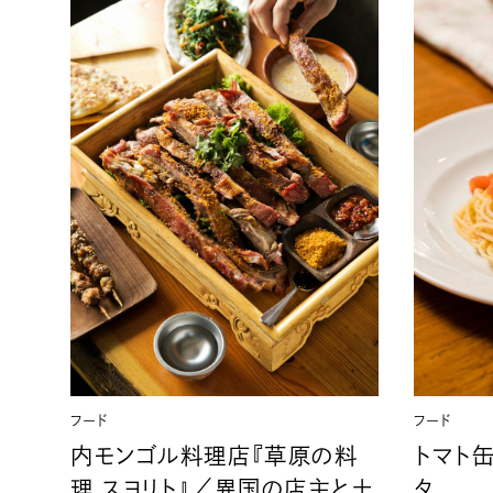
フード
フード
内モンゴル料理店『草原の料
トマト
理 スヨリト』／異国の店主と土
タ。