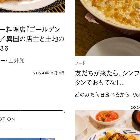
マー料理店『ゴールデン
』／異国の店主と土地の
.36
ュー・土井光
フード
友だちが来たら、シン
2024年12月13日
タンでおもてなし。
どのみち毎日食べるから。Vol.
202
OTION