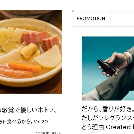
PROMOTION
だから、香りが好き
る感覚で優しいポトフ。
たしがフレグランス
毎日食べるから。
Vol.20
とう理由
Created 
2025
年
1
月
24
日