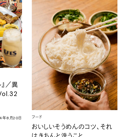
ル』／異
l.32
フード
24年8月20日
おいしいそうめんのコツ、それ
はきちんと洗うこと。