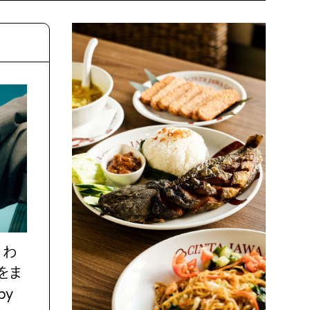
。わ
をま
by