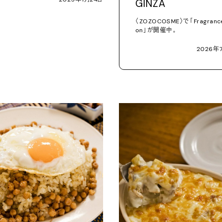
GINZA
〈
ZOZOCOSME
〉で「
Fragrance
on
」が開催中。
2026
年