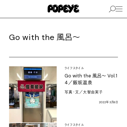
Go with the
風呂〜
ライフスタイル
Go with the
風呂〜
Vol.1
4
／飯坂温泉
写真・文／大智由実子
2022
年
3
月
6
日
ライフスタイル