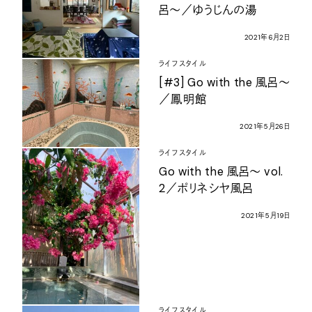
呂〜／ゆうじんの湯
2021
年
6
月
2
日
ライフスタイル
[#3] Go with the
風呂〜
／鳳明館
2021
年
5
月
26
日
ライフスタイル
Go with the
風呂〜
vol.
2
／ポリネシヤ風呂
2021
年
5
月
19
日
ライフスタイル