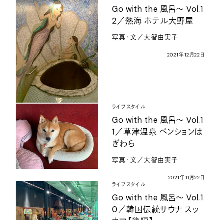
Go with the
風呂〜
Vol.1
2
／熱海
ホテル大野屋
写真・文／大智由実子
2021
年
12
月
22
日
ライフスタイル
Go with the
風呂〜
Vol.1
1
／草津温泉
ペンションは
ぎわら
写真・文／大智由実子
2021
年
11
月
22
日
ライフスタイル
Go with the
風呂〜
Vol.1
0
／韓国伝統サウナ
スッ