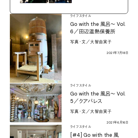
ライフスタイル
Go with the
風呂〜
Vol.
6
／田辺温熱保養所
写真・文／大智由実子
2021
年
7
月
18
日
ライフスタイル
Go with the
風呂〜
Vol.
5
／クアパレス
写真・文／大智由実子
2021
年
6
月
16
日
ライフスタイル
[#4] Go with the
風