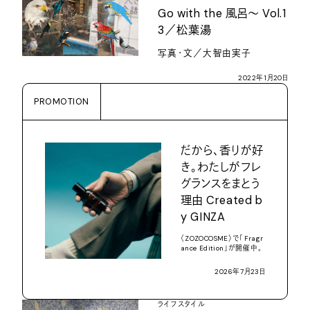
Go with the
風呂〜
Vol.1
3
／松葉湯
写真・文／大智由実子
2022
年
1
月
20
日
PROMOTION
だから、香りが好
き。わたしがフレ
グランスをまとう
理由
Created b
y GINZA
〈
ZOZOCOSME
〉で「
Fragr
ance Edition
」が開催中。
2026
年
7
月
23
日
ライフスタイル