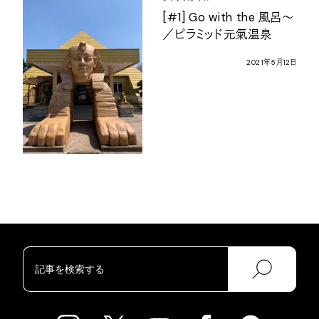
[#1] Go with the
風呂〜
／ピラミッド元氣温泉
2021
年
5
月
12
日