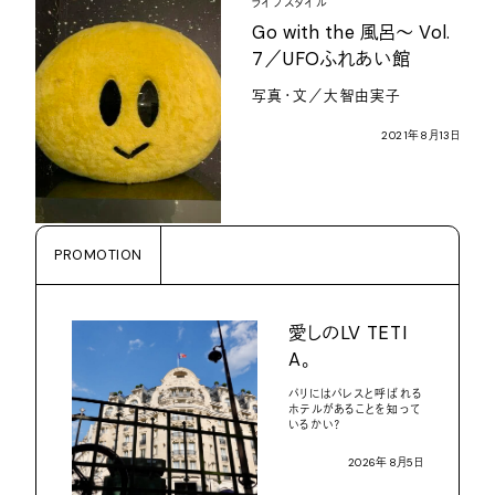
ライフスタイル
Go with the
風呂〜
Vol.
7
／
UFO
ふれあい館
写真・文／大智由実子
2021
年
8
月
13
日
PROMOTION
愛しの
LV TETI
A
。
パリにはパレスと呼ばれる
ホテルがあることを知って
いるかい？
2026
年
8
月
5
日