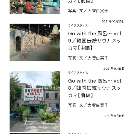
カマ【後編】
写真・文／大智由実子
2021
年
10
月
25
日
ライフスタイル
Go with the
風呂〜
Vol.
9
／韓国伝統サウナ
スッ
カマ【中編】
写真・文／大智由実子
2021
年
9
月
15
日
ライフスタイル
Go with the
風呂〜
Vol.
8
／韓国伝統サウナ
スッ
カマ【前編】
写真・文／大智由実子
2021
年
9
月
15
日