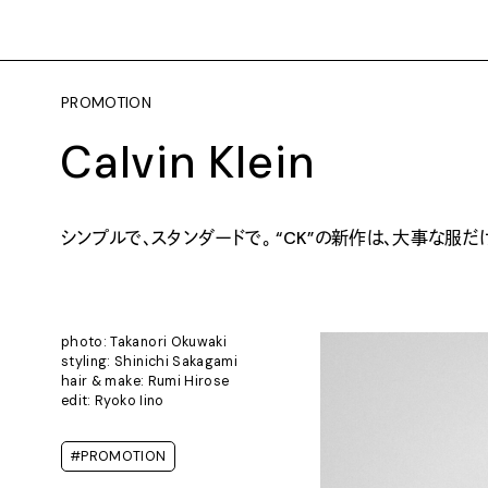
PROMOTION
Calvin Klein
シンプルで、スタンダードで。 “CK”の新作は、大事な服だ
photo: Takanori Okuwaki
styling: Shinichi Sakagami
hair & make: Rumi Hirose
edit: Ryoko Iino
#PROMOTION