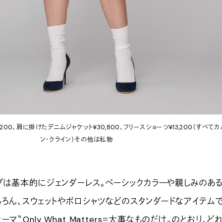
,200、肩に掛けたデニムジャケット¥30,800、フリースショーツ¥13,200（すべて
ン・クライン）その他は私物
は基本的にジェンダーレス。ベーシックカラーや親しみのあ
ちろん、スウェットやポロシャツなどのスタンダードなアイテム
マ〝Only What Matters＝大事なものだけ〟のとおり、ど