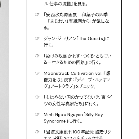
ル 仕事の流儀』を見る。
☞
「安西水丸原画展 和菓子の四季
―『あじわい』表紙画から」が気にな
る。
☞
ジャン・ジュリアン「The Guests」に
行く。
☞
「ぬけみち展 かわす・つくる・ともにい
る―生きるための回路」に行く。
☞
Moonstruck Cultivation vol.1「想
像力を取り戻す：『ディープ・ルッキン
グ』アートクラブ」をチェック。
☞
「もはやない国のかつてない光 東ドイ
ツの女性写真家たち」に行く。
☞
Minh Ngoc Nguyen「Silly Boy
Syndrome」に行く。
☞
「岩波文庫創刊100年記念 読者リク
エスト復刊2027」をチェックする。