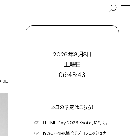
2026
年
8
月
8
日
土
曜日
０６:４８:４５
3月9日
本日の予定はこちら！
☞
「HTML Day 2026 Kyoto」に行く。
☞
19:30〜NHK総合『プロフェッショナ