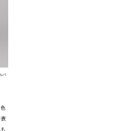
カルバ
る色
で表
れも