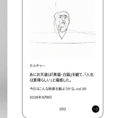
カルチャー
ライフスタ
あにお天湯は『黒猫・白猫』を観て、「人生
すぐにで
は素晴らしい」と痛感した。
U・UV／
今日はこんな映画を観ようかな。vol.30
2026年8
2026年8月8日
1/10