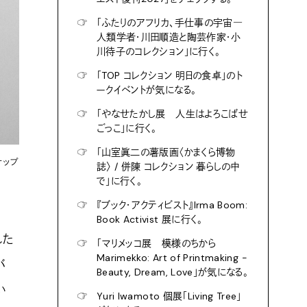
☞
「ふたりのアフリカ、手仕事の宇宙―
人類学者・川田順造と陶芸作家・小
川待子のコレクション」に行く。
☞
「TOP コレクション 明日の食卓」のト
ークイベントが気になる。
☞
「やなせたかし展 人生はよろこばせ
ごっこ」に行く。
☞
「山室眞二の薯版画〈かまくら博物
ナップ
誌〉 / 併陳 コレクション 暮らしの中
で」に行く。
☞
『ブック・アクティビスト』Irma Boom:
Book Activist 展に行く。
れた
☞
「マリメッコ展 模様のちから
Marimekko: Art of Printmaking -
バ
Beauty, Dream, Love」が気になる。
い
☞
Yuri Iwamoto 個展「Living Tree」