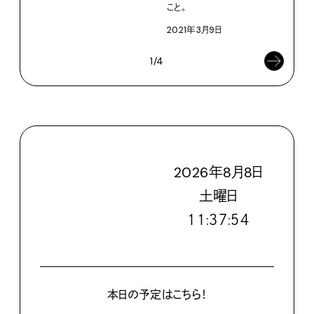
こと。
2021年3月9日
1/4
2026
年
8
月
8
日
土
曜日
１１:３７:５５
本日の予定はこちら！