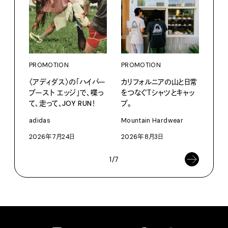
PROMOTION
PROMOTION
PRO
〈アディダス〉の「ハイパー
カリフォルニアの山と日常
〈K
ブースト エッジ」で、喋っ
をつなぐＴシャツとキャッ
で、
て、走って、JOY RUN！
プ。
ドロ
adidas
Mountain Hardwear
KEN
2026年7月24日
2026年8月3日
202
1/7