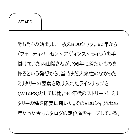
WTAPS
そもそもの始まりは一枚の
BDU
シャツ。
’93
年
から
〈フォーティパーセント
アゲインスト
ライ
ツ〉を手
掛けていた西山徹さんが、
’96
年に着たいものを
作るという発想から、当時まだ大衆性のなかった
ミリタリーの要素を取り入れたラインナップを
〈
WTAPS
〉として展開。
’90
年代のストリートにミリ
タリーの種を確実に蒔いた。その
BDU
シャツは
25
年たった今もカタログの定位置をキープしている。