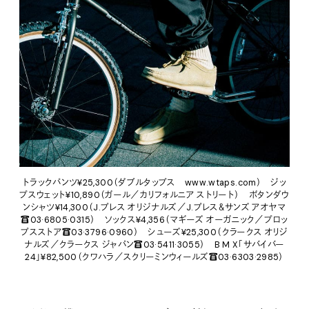
トラックパンツ¥25,300（ダブルタップス www.wtaps.com） ジッ
プスウェット¥10,890（ガール／カリフォルニア ストリート） ボタンダウ
ンシャツ¥14,300（J.プレス オリジナルズ／J.プレス＆サンズ アオヤマ
☎03·6805·0315） ソックス¥4,356（マギーズ オーガニック／プロッ
プスストア☎03·3796·0960） シューズ¥25,300（クラークス オリジ
ナルズ／クラークス ジャパン☎03·5411·3055） B M X「サバイバー
24」¥82,500（クワハラ／スクリーミンウィールズ☎03·6303·2985）