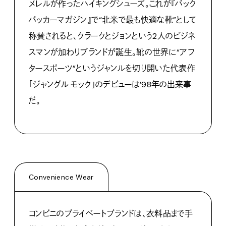
メレルが作ったハイキングシューズ。これが『バック
パッカーマガジン』で
“
北米で最も快適な靴
”
として
称賛されると、クラークとジョンという
2
人のビジネ
スマンが加わりブランドが誕生。靴の世界に
“
アフ
タースポーツ
”
というジャンルを切り開いた代表作
「ジャングル
モック」のデビューは
’98
年の出来事
だ。
Convenience Wear
コンビニのプライベートブランドは、衣料品まで手