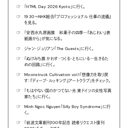
☞
「HTML Day 2026 Kyoto」に行く。
☞
19:30〜NHK総合『プロフェッショナル 仕事の流儀』
を見る。
☞
「安西水丸原画展 和菓子の四季―『あじわい』表
紙画から」が気になる。
☞
ジャン・ジュリアン「The Guests」に行く。
☞
「ぬけみち展 かわす・つくる・ともにいる―生きるた
めの回路」に行く。
☞
Moonstruck Cultivation vol.1「想像力を取り戻
す：『ディープ・ルッキング』アートクラブ」をチェック。
☞
「もはやない国のかつてない光 東ドイツの女性写真
家たち」に行く。
☞
Minh Ngoc Nguyen「Silly Boy Syndrome」に行
く。
☞
「岩波文庫創刊100年記念 読者リクエスト復刊