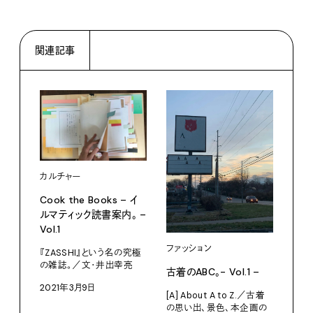
関連記事
カル
カルチャー
映画
考え
Cook the Books – イ
4人
ルマティック読書案内。 –
Vol.1
・廣
ド・
ファッション
『ZASSHI』という名の究極
督）
の雑誌。／文・井出幸亮
古着のABC。- Vol.1 –
・ウ
批評
2021年3月9日
[A] About A to Z.／古着
の思い出、景色、本企画の
202