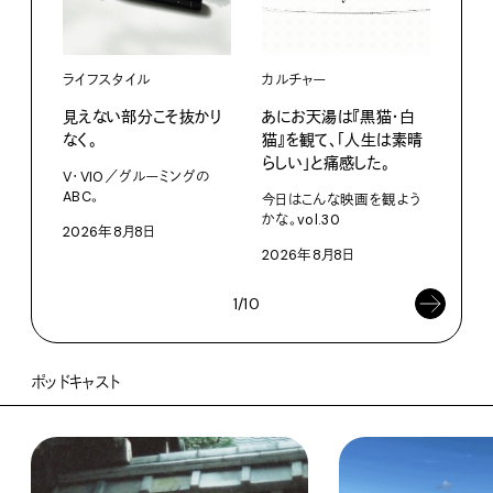
ライフスタイル
カルチャー
ライ
見えない部分こそ抜かり
あにお天湯は『黒猫・白
すぐ
なく。
猫』を観て、「人生は素晴
U・
らしい」と痛感した。
ABC
V・VIO／グルーミングの
ABC。
今日はこんな映画を観よう
202
かな。vol.30
2026年8月8日
2026年8月8日
1/10
ポッドキャスト