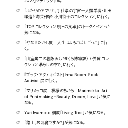
2027」をチェックする。
☞
「ふたりのアフリカ、手仕事の宇宙―人類学者・川田
順造と陶芸作家・小川待子のコレクション」に行く。
☞
「TOP コレクション 明日の食卓」のトークイベントが
気になる。
☞
「やなせたかし展 人生はよろこばせごっこ」に行
く。
☞
「山室眞二の薯版画〈かまくら博物誌〉 / 併陳 コレ
クション 暮らしの中で」に行く。
☞
『ブック・アクティビスト』Irma Boom: Book
Activist 展に行く。
☞
「マリメッコ展 模様のちから Marimekko: Art
of Printmaking -Beauty, Dream, Love」が気に
なる。
☞
Yuri Iwamoto 個展「Living Tree」が気になる。
☞
「路上、お邪魔ですか？」が気になる。