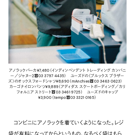
アノラックパーカ¥7,480（インディンペンデント トレーディング カンパニ
ー／ジャヌー2☎03·3797·4435） ユーズドの〈ブルックス ブラザー
ズ〉のオックスフォードシャツ¥8,690（mAnchies☎03·3463·0623）
カーゴナイロンパンツ¥9,889（アディダス スケートボーディング／カリ
フォルニア ストリート☎03·3461·9725） ユーズドのキャップ
¥3,900（tempo☎03·3321·0165）
コンビニにアノラックを着ていくようになった。レジ
袋が有料になってからというもの、なるべく袋はもら