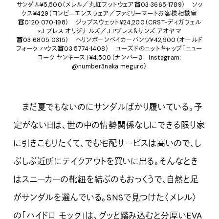
サンダル¥5,500（メレル／丸紅フットウェア☎03·3665·1789） ソッ
クス¥429（コンビニエンスウェア／ファミリーマートお客様相談室
☎0120·070·198） ジップスウェット¥24,200（CRST-ディガウェル
×J.プレス オリジナルズ／J.Pプレス＆サンズ アオヤマ
☎03·6805·0315） ヘリンボーンベイカーパンツ¥42,900（オールド
フォーク ハウス☎03·5774·1408） ユーズドのニットキャップ「ニュー
ヨーク ヤンキース」¥4,500（ナンバー3 Instagram:
@number3naka meguro）
まだ夏でもないのにサンダルばかり履いている。予
定がない日は、世の中の情勢関係なしにできる限り家
に引きこもりたくて、でも宅配サービスは高いので、し
ぶしぶ近所にテイクアウトを買いに出る。そんなとき
はスニーカーの靴紐を結ぶのもおっくうで、自然と足
がサンダルを選んでいる。SNSで見つけた〈メレル〉
の「ハイドロ モック」は、グッと踏み込むと分厚いEVA