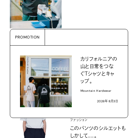
PROMOTION
カリフォルニアの
山と日常をつな
ぐ
Ｔ
シャツとキャ
ップ。
Mountain Hardwear
2026
年
8
月
3
日
ファッション
このパンツのシルエットも
しかして……。