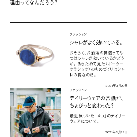
理由ってなんだろう？
ファッション
シャレがよく効いている。
おそらく、お洒落の神髄ってや
つはシャレが効いているかどう
か。
あらためて見た〈ポーター
クラシック〉のものづくりはシャ
レの塊なのだ。
2021
年
3
月
27
日
ファッション
デイリーウェアの常識が、
ちょびっと変わった？
最近気づいた「４つ」のデイリー
ウェアについて。
2021
年
3
月
23
日