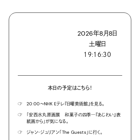
2026
年
8
月
8
日
土
曜日
１９:１６:３１
本日の予定はこちら！
☞
20:00〜NHK Eテレ『日曜美術館』を見る。
☞
「安西水丸原画展 和菓子の四季―『あじわい』表
紙画から」が気になる。
☞
ジャン・ジュリアン「The Guests」に行く。