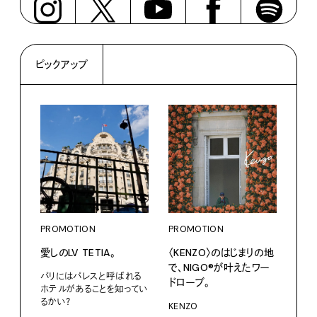
ピックアップ
PROMOTION
PROMOTION
PRO
愛しのLV TETIA。
〈KENZO〉のはじまりの地
カリ
で、NIGO®が叶えたワー
をつ
パリにはパレスと呼ばれる
ドローブ。
プ。
ホテルがあることを知ってい
るかい？
KENZO
Moun