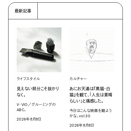
最新記事
ライフスタイル
カルチャー
ライ
見えない部分こそ抜かり
あにお天湯は『黒猫・白
すぐ
なく。
猫』を観て、「人生は素晴
U・
らしい」と痛感した。
ABC
V・VIO／グルーミングの
ABC。
今日はこんな映画を観よう
202
かな。vol.30
2026年8月8日
2026年8月8日