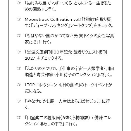
☞
「ぬけみち展 かわす・つくる・ともにいる―生きるた
めの回路」に行く。
☞
Moonstruck Cultivation vol.1「想像力を取り戻
す：『ディープ・ルッキング』アートクラブ」をチェック。
☞
「もはやない国のかつてない光 東ドイツの女性写真
家たち」に行く。
☞
「岩波文庫創刊100年記念 読者リクエスト復刊
2027」をチェックする。
☞
「ふたりのアフリカ、手仕事の宇宙―人類学者・川田
順造と陶芸作家・小川待子のコレクション」に行く。
☞
「TOP コレクション 明日の食卓」のトークイベントが
気になる。
☞
「やなせたかし展 人生はよろこばせごっこ」に行
く。
☞
「山室眞二の薯版画〈かまくら博物誌〉 / 併陳 コレ
クション 暮らしの中で」に行く。