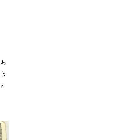
縁あ
けら
屋