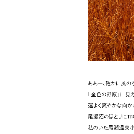
ああー、確かに風の
「金色の野原」に見え
運よく爽やかな向か
尾瀬沼のほとりに1
私のいた尾瀬温泉小