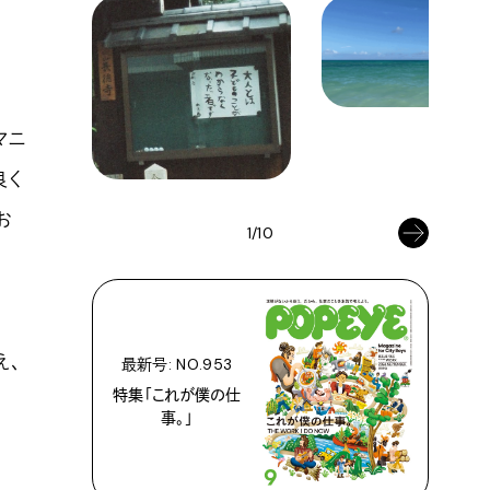
マニ
良く
お
1/10
え、
最新号: NO.953
特集「これが僕の仕
事。」