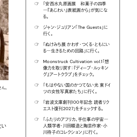
☞
「安西水丸原画展 和菓子の四季
―『あじわい』表紙画から」が気にな
る。
☞
ジャン・ジュリアン「The Guests」に
行く。
☞
「ぬけみち展 かわす・つくる・ともにい
る―生きるための回路」に行く。
☞
Moonstruck Cultivation vol.1「想
像力を取り戻す：『ディープ・ルッキン
グ』アートクラブ」をチェック。
☞
「もはやない国のかつてない光 東ドイ
ん。
ツの女性写真家たち」に行く。
☞
「岩波文庫創刊100年記念 読者リク
エスト復刊2027」をチェックする。
☞
「ふたりのアフリカ、手仕事の宇宙―
とい
人類学者・川田順造と陶芸作家・小
川待子のコレクション」に行く。