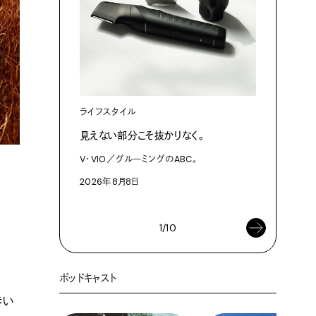
ライフスタイル
カルチャ
見えない部分こそ抜かりなく。
あにお天
は素晴ら
V・VIO／グルーミングのABC。
今日はこん
2026年8月8日
2026年8
1/10
ポッドキャスト
歩い