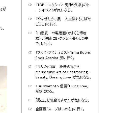
☞
「TOP コレクション 明日の食卓」のト
のが
ークイベントが気になる。
☞
「やなせたかし展 人生はよろこばせ
ごっこ」に行く。
れ、
☞
「山室眞二の薯版画〈かまくら博物
誌〉 / 併陳 コレクション 暮らしの中
で」に行く。
☞
『ブック・アクティビスト』Irma Boom:
Book Activist 展に行く。
☞
「マリメッコ展 模様のちから
Marimekko: Art of Printmaking -
Beauty, Dream, Love」が気になる。
☞
Yuri Iwamoto 個展「Living Tree」
が気になる。
☞
「路上、お邪魔ですか？」が気になる。
☞
企画展「スープはいのち」に行く。