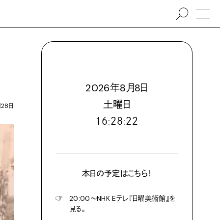
2026
年
8
月
8
日
土
曜日
月28日
１６:２８:２４
本日の予定はこちら！
☞
20:00〜NHK Eテレ『日曜美術館』を
見る。