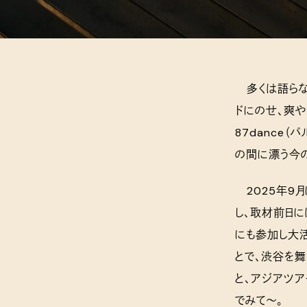
多くは語らな
ドにのせ、爽や
87dance
の間に漂う今
2025年9月に
し、取材前日には
にも参加し大活
とで、渋谷を
と、アジアツ
でみて〜。