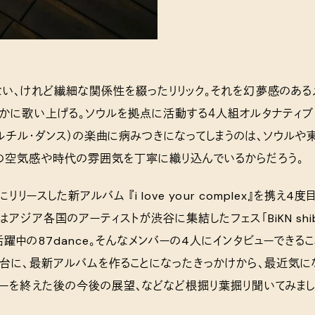
い、けれど繊細な関係性を綴ったリリック。それを幻夢感のある
かに歌い上げる。ソウルを拠点に活動する４人組オルタナティブ・
（パルチル・ダンス）の楽曲に病みつきになってしまうのは、ソウル
の空気感や時代の雰囲気を丁寧に織り込んでいるからだろう。
リリースした新アルバム 『i love your complex』を携え4
アジア各国のアーティストが渋谷に集結したフェス「BiKN shibu
躍中の87dance。そんなメンバーの4人にインタビューできるこ
舞台に、最新アルバムを作ることになったきっかけから、最近気に
アーを終えた後の今後の展望、などなど根掘り葉掘り聞いてみまし