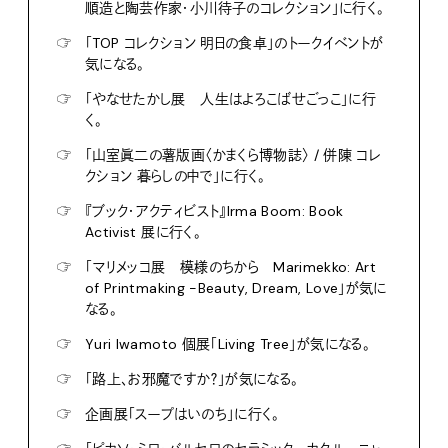
順造と陶芸作家・小川待子のコレクション」に行く。
☞
「TOP コレクション 明日の食卓」のトークイベントが
気になる。
☞
「やなせたかし展 人生はよろこばせごっこ」に行
く。
☞
「山室眞二の薯版画〈かまくら博物誌〉 / 併陳 コレ
クション 暮らしの中で」に行く。
☞
『ブック・アクティビスト』Irma Boom: Book
Activist 展に行く。
☞
「マリメッコ展 模様のちから Marimekko: Art
of Printmaking -Beauty, Dream, Love」が気に
なる。
☞
Yuri Iwamoto 個展「Living Tree」が気になる。
☞
「路上、お邪魔ですか？」が気になる。
☞
企画展「スープはいのち」に行く。