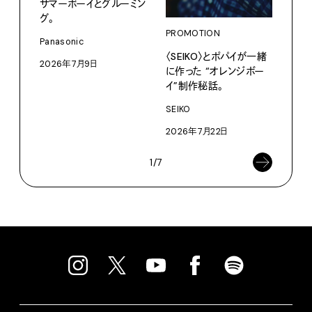
サマーボーイとグルーミン
だか
グ。
しが
理由 
PROMOTION
Panasonic
GIN
〈SEIKO〉とポパイが一緒
2026年7月9日
に作った “オレンジボー
〈ZO
「Fra
イ”制作秘話。
催中
SEIKO
202
2026年7月22日
1/7