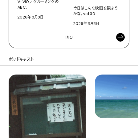
ABC
V・VIO／グルーミングの
ABC。
今日はこんな映画を観よう
202
かな。vol.30
2026年8月8日
2026年8月8日
1/10
ポッドキャスト