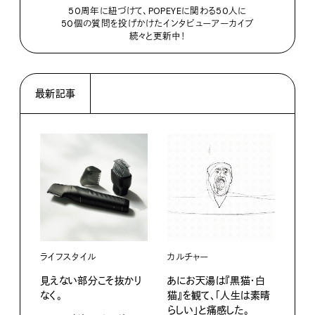
50周年に紐づけて、POPEYEに関わる50人に
50個の質問を投げかけたインタビューアーカイブ
続々と更新中！
最新記事
ライフスタイル
カルチャー
ライ
見えない部分こそ抜かり
あにお天湯は『黒猫・白
すぐ
なく。
猫』を観て、「人生は素晴
U・
らしい」と痛感した。