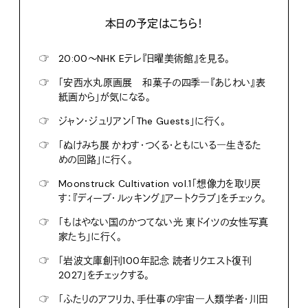
本日の予定はこちら！
☞
20:00〜NHK Eテレ『日曜美術館』を見る。
☞
「安西水丸原画展 和菓子の四季―『あじわい』表
紙画から」が気になる。
☞
ジャン・ジュリアン「The Guests」に行く。
☞
「ぬけみち展 かわす・つくる・ともにいる―生きるた
めの回路」に行く。
☞
Moonstruck Cultivation vol.1「想像力を取り戻
す：『ディープ・ルッキング』アートクラブ」をチェック。
☞
「もはやない国のかつてない光 東ドイツの女性写真
家たち」に行く。
☞
「岩波文庫創刊100年記念 読者リクエスト復刊
2027」をチェックする。
☞
「ふたりのアフリカ、手仕事の宇宙―人類学者・川田