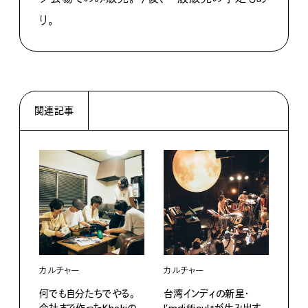
り。
関連記事
カルチャー
カルチャー
カル
何でも自分たちでやる。
台湾インディの新星・
ファ
会社まで作ったKhakiの
I’mdifficultが生み出す、
を読