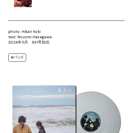
photo: Hikari Koki
text: Nozomi Hasegawa
2024年11月 931号初出
#バンド