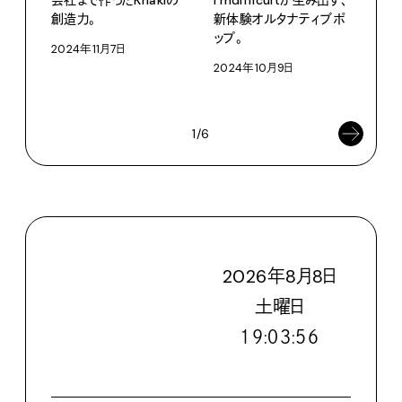
創造力。
新体験オルタナティブポ
た。
ップ。
2024年11月7日
20
何を
2024年10月9日
202
1/6
2026
年
8
月
8
日
土
曜日
１９:０３:５７