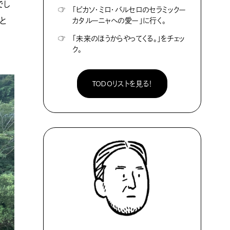
でし
☞
「ピカソ・ミロ・バルセロのセラミックー
と
カタルーニャへの愛ー」に行く。
☞
「未来のほうからやってくる。」をチェッ
ク。
TODOリストを見る！