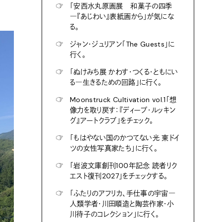
☞
「安西水丸原画展 和菓子の四季
―『あじわい』表紙画から」が気にな
る。
☞
ジャン・ジュリアン「The Guests」に
行く。
☞
「ぬけみち展 かわす・つくる・ともにい
る―生きるための回路」に行く。
☞
Moonstruck Cultivation vol.1「想
像力を取り戻す：『ディープ・ルッキン
グ』アートクラブ」をチェック。
☞
「もはやない国のかつてない光 東ドイ
ツの女性写真家たち」に行く。
☞
「岩波文庫創刊100年記念 読者リク
エスト復刊2027」をチェックする。
☞
「ふたりのアフリカ、手仕事の宇宙―
人類学者・川田順造と陶芸作家・小
川待子のコレクション」に行く。