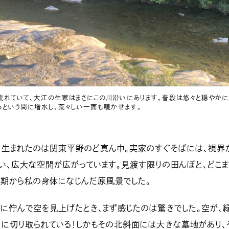
れていて、大江の生家はまさにこの川沿いにあります。普段は悠々と穏やか
っという間に増水し、荒々しい一面も覗かせます。
、生まれたのは関東平野のど真ん中。実家のすぐそばには、視界
い、広大な空間が広がっています。見渡す限りの田んぼと、どこま
少期から私の身体になじんだ原風景でした。
に佇んで空を見上げたとき、まず感じたのは驚きでした。空が、
に切り取られている！しかもその北斜面には大きな墓地があり、