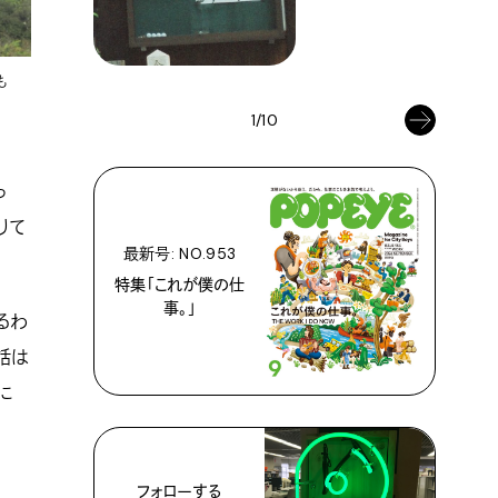
も
1/10
っ
りて
最新号: NO.953
特集「これが僕の仕
事。」
るわ
話は
に
フォローする