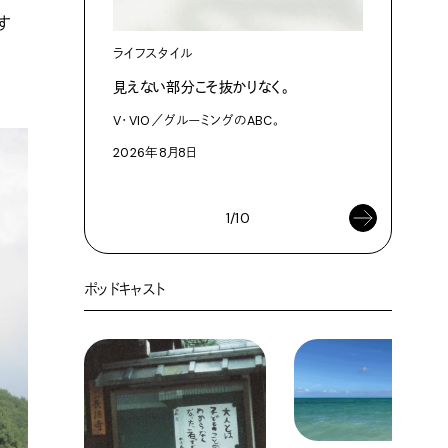
す
ライフスタイル
カルチャ
見えない部分こそ抜かりなく。
あにお天
は素晴ら
V・VIO／グルーミングのABC。
今日はこん
2026年8月8日
2026年8
1/10
ポッドキャスト