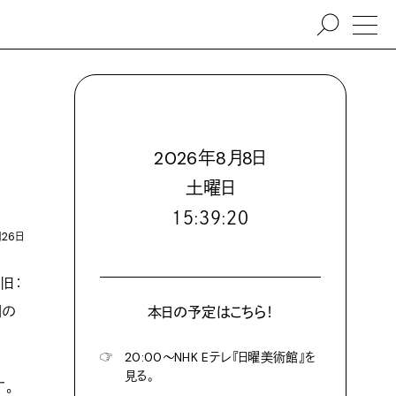
2026
年
8
月
8
日
土
曜日
１５:３９:２２
月26日
旧：
間の
本日の予定はこちら！
☞
20:00〜NHK Eテレ『日曜美術館』を
見る。
す。