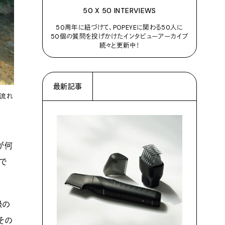
50 X 50 INTERVIEWS
50周年に紐づけて、POPEYEに関わる50人に
50個の質問を投げかけたインタビューアーカイブ
続々と更新中！
最新記事
に流れ
が何
で
緑の
その