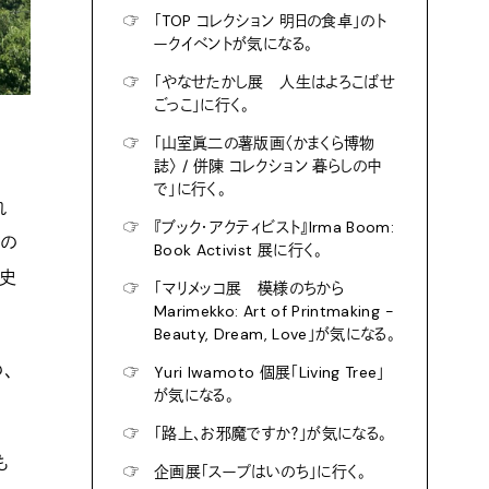
☞
「TOP コレクション 明日の食卓」のト
ークイベントが気になる。
☞
「やなせたかし展 人生はよろこばせ
ごっこ」に行く。
☞
「山室眞二の薯版画〈かまくら博物
誌〉 / 併陳 コレクション 暮らしの中
で」に行く。
れ
☞
『ブック・アクティビスト』Irma Boom:
その
Book Activist 展に行く。
歴史
☞
「マリメッコ展 模様のちから
Marimekko: Art of Printmaking -
Beauty, Dream, Love」が気になる。
、
☞
Yuri Iwamoto 個展「Living Tree」
が気になる。
☞
「路上、お邪魔ですか？」が気になる。
も
☞
企画展「スープはいのち」に行く。