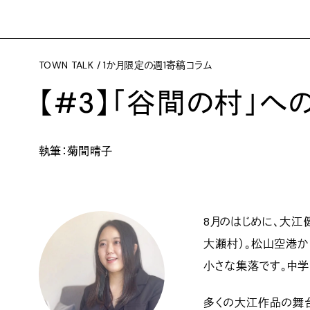
TOWN TALK / 1か月限定の週1寄稿コラム
【#3】「谷間の村」へ
執筆：菊間晴子
8月のはじめに、大江
大瀬村）。松山空港か
小さな集落です。中学
多くの大江作品の舞台