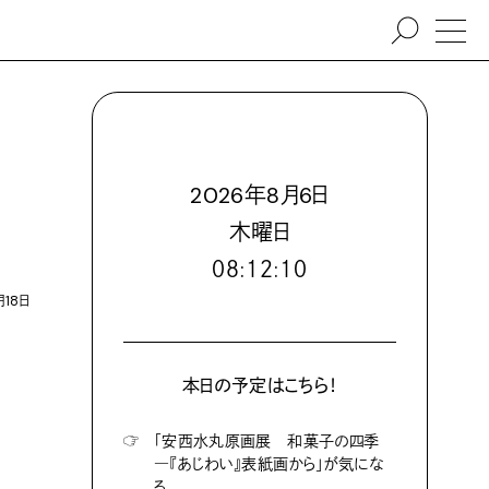
2026
年
8
月
6
日
木
曜日
０８:１２:１１
月18日
本日の予定はこちら！
☞
「安西水丸原画展 和菓子の四季
―『あじわい』表紙画から」が気にな
る。