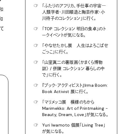
☞
「ふたりのアフリカ、手仕事の宇宙―
和
人類学者・川田順造と陶芸作家・小
川待子のコレクション」に行く。
和
て
☞
「TOP コレクション 明日の食卓」のト
ークイベントが気になる。
☞
「やなせたかし展 人生はよろこばせ
ごっこ」に行く。
☞
「山室眞二の薯版画〈かまくら博物
誌〉 / 併陳 コレクション 暮らしの中
で」に行く。
☞
『ブック・アクティビスト』Irma Boom:
Book Activist 展に行く。
☞
「マリメッコ展 模様のちから
Marimekko: Art of Printmaking -
Beauty, Dream, Love」が気になる。
☞
Yuri Iwamoto 個展「Living Tree」
が気になる。