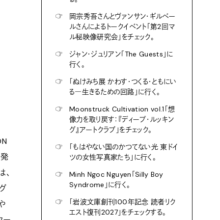
☞
岡宗秀吾さんとヴァンサン・ギルベー
ルさんによるトークイベント「第2回マ
ル秘映像研究会」をチェック。
☞
ジャン・ジュリアン「The Guests」に
行く。
☞
「ぬけみち展 かわす・つくる・ともにい
る―生きるための回路」に行く。
☞
Moonstruck Cultivation vol.1「想
像力を取り戻す：『ディープ・ルッキン
グ』アートクラブ」をチェック。
ON
☞
「もはやない国のかつてない光 東ドイ
り発
ツの女性写真家たち」に行く。
は、
☞
Minh Ngoc Nguyen「Silly Boy
Syndrome」に行く。
グ
☞
「岩波文庫創刊100年記念 読者リク
や
エスト復刊2027」をチェックする。
ター