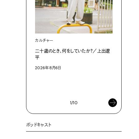
カルチャー
カルチャ
二十歳のとき、何をしていたか？／上出遼
今月の副読
平
論： 孤
2026年8月6日
対話を積
解く新た
せる「言葉
2026年8
1/10
ポッドキャスト