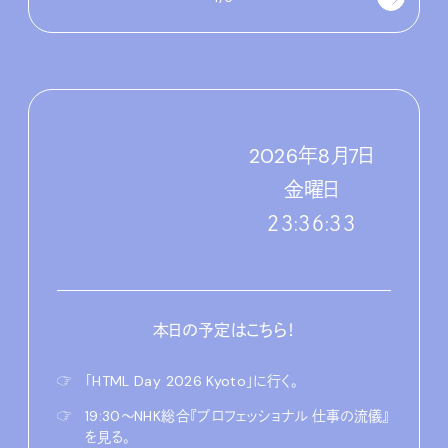
2026
年
8
月
7
日
金
曜日
２３:３６:３４
本日の予定はこちら！
☞
「HTML Day 2026 Kyoto」に行く。
☞
19:30〜NHK総合『プロフェッショナル 仕事の流儀』
を見る。