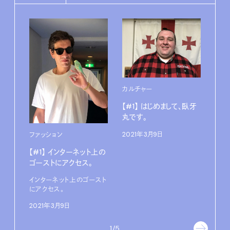
カルチャー
【#1】 はじめまして、臥牙
丸です。
2021年3月9日
ファッション
ライ
【#1】 インターネット上の
【#
ゴーストにアクセス。
我が
インターネット上のゴースト
202
にアクセス。
2021年3月9日
1/5