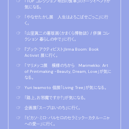
☞
「TOP コレクション 明日の食卓」のトークイベントが
気になる。
☞
「やなせたかし展 人生はよろこばせごっこ」に行
く。
☞
「山室眞二の薯版画〈かまくら博物誌〉 / 併陳 コレ
クション 暮らしの中で」に行く。
☞
『ブック・アクティビスト』Irma Boom: Book
Activist 展に行く。
☞
「マリメッコ展 模様のちから Marimekko: Art
of Printmaking -Beauty, Dream, Love」が気に
なる。
☞
Yuri Iwamoto 個展「Living Tree」が気になる。
☞
「路上、お邪魔ですか？」が気になる。
☞
企画展「スープはいのち」に行く。
☞
「ピカソ・ミロ・バルセロのセラミックーカタルーニャ
への愛ー」に行く。