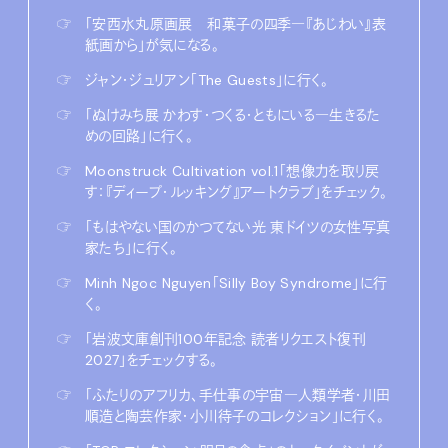
☞
「安西水丸原画展 和菓子の四季―『あじわい』表
紙画から」が気になる。
☞
ジャン・ジュリアン「The Guests」に行く。
☞
「ぬけみち展 かわす・つくる・ともにいる―生きるた
めの回路」に行く。
☞
Moonstruck Cultivation vol.1「想像力を取り戻
す：『ディープ・ルッキング』アートクラブ」をチェック。
☞
「もはやない国のかつてない光 東ドイツの女性写真
家たち」に行く。
☞
Minh Ngoc Nguyen「Silly Boy Syndrome」に行
く。
☞
「岩波文庫創刊100年記念 読者リクエスト復刊
2027」をチェックする。
☞
「ふたりのアフリカ、手仕事の宇宙―人類学者・川田
順造と陶芸作家・小川待子のコレクション」に行く。