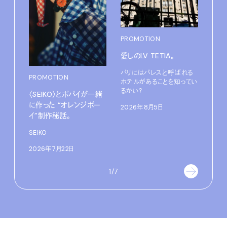
PROMOTION
PRO
愛しのLV TETIA。
だか
しが
パリにはパレスと呼ばれる
理由 
PROMOTION
ホテルがあることを知ってい
GIN
るかい？
〈SEIKO〉とポパイが一緒
に作った “オレンジボー
〈ZO
2026年8月5日
「Fra
イ”制作秘話。
催中
SEIKO
202
2026年7月22日
1/7