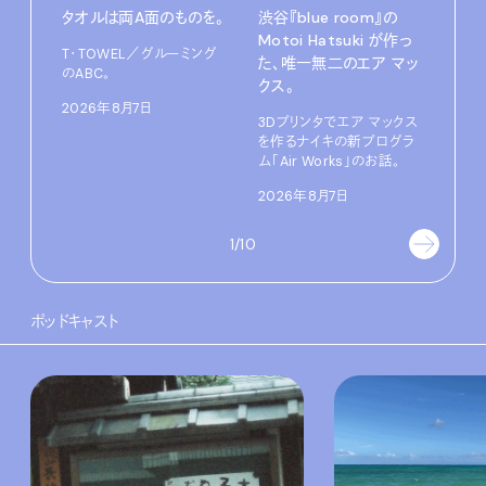
タオルは両A面のものを。
渋⾕『blue room』の
特集
Motoi Hatsuki が作っ
T・TOWEL／グルーミング
NO.
た、唯⼀無⼆のエア マッ
のABC。
クス。
202
2026年8月7日
3Dプリンタでエア マックス
を作るナイキの新プログラ
ム「Air Works」のお話。
2026年8月7日
1/10
ポッドキャスト