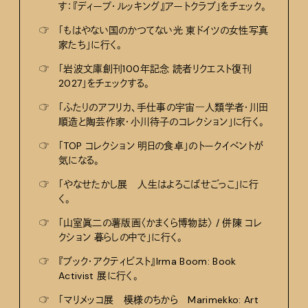
す：『ディープ・ルッキング』アートクラブ」をチェック。
☞
「もはやない国のかつてない光 東ドイツの女性写真
家たち」に行く。
☞
「岩波文庫創刊100年記念 読者リクエスト復刊
2027」をチェックする。
☞
「ふたりのアフリカ、手仕事の宇宙―人類学者・川田
順造と陶芸作家・小川待子のコレクション」に行く。
☞
「TOP コレクション 明日の食卓」のトークイベントが
気になる。
☞
「やなせたかし展 人生はよろこばせごっこ」に行
く。
☞
「山室眞二の薯版画〈かまくら博物誌〉 / 併陳 コレ
クション 暮らしの中で」に行く。
☞
『ブック・アクティビスト』Irma Boom: Book
Activist 展に行く。
☞
「マリメッコ展 模様のちから Marimekko: Art