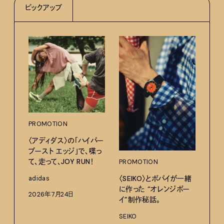
ピックアップ
PROMOTION
PRO
〈アディダス〉の「ハイパー
サマ
ブースト エッジ」で、喋っ
グ。
て、走って、JOY RUN！
PROMOTION
Pana
〈SEIKO〉とポパイが一緒
adidas
202
に作った “オレンジボー
2026年7月24日
イ”制作秘話。
SEIKO