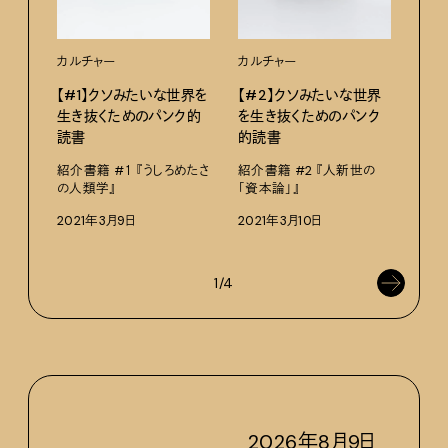
カルチャー
カルチャー
カル
【#1】クソみたいな世界を
【#2】クソみたいな世界
【#
生き抜くためのパンク的
を生き抜くためのパンク
を生
読書
的読書
的読
紹介書籍 #１ 『うしろめたさ
紹介書籍 #2 『人新世の
紹介
の人類学』
「資本論」』
ジョ
事の
2021年3月9日
2021年3月10日
202
1/4
2026
年
8
月
9
日