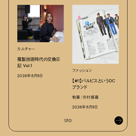
カルチャー
ライ
複製技術時代の交換日
記 Vol.1
見え
ファッション
なく
2026年8月9日
【#1】パルビスというDC
V・
ブランド
ABC
執筆：市村修蔵
202
2026年8月9日
1/10