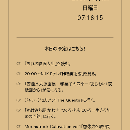
日
曜日
０７:１８:１６
本日の予定はこちら！
☞
『おれの映画人生』を読む。
☞
20:00〜NHK Eテレ『日曜美術館』を見る。
☞
「安西水丸原画展 和菓子の四季―『あじわい』表
紙画から」が気になる。
☞
ジャン・ジュリアン「The Guests」に行く。
☞
「ぬけみち展 かわす・つくる・ともにいる―生きるた
めの回路」に行く。
☞
Moonstruck Cultivation vol.1「想像力を取り戻