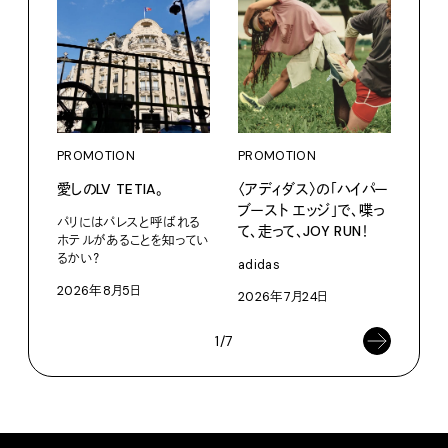
PROMOTION
PROMOTION
PRO
愛しのLV TETIA。
〈アディダス〉の「ハイパー
カリ
ブースト エッジ」で、喋っ
をつ
パリにはパレスと呼ばれる
て、走って、JOY RUN！
プ。
ホテルがあることを知ってい
るかい？
adidas
Moun
2026年8月5日
2026年7月24日
202
1/7