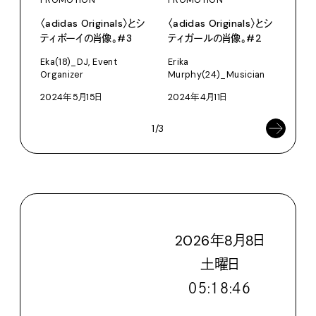
〈adidas Originals〉とシ
〈adidas Originals〉とシ
〈ad
ティボーイの肖像。#3
ティガールの肖像。#2
ティ
Eka(18)_DJ, Event
Erika
Hibik
Organizer
Murphy(24)_Musician
Isog
2024年5月15日
2024年4月11日
202
1/3
2026
年
8
月
8
日
土
曜日
０５:１８:４８