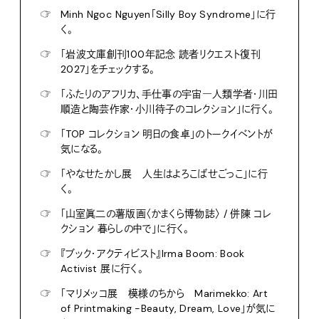
☞
Minh Ngoc Nguyen「Silly Boy Syndrome」に行
く。
☞
「岩波文庫創刊100年記念 読者リクエスト復刊
2027」をチェックする。
☞
「ふたりのアフリカ、手仕事の宇宙―人類学者・川田
順造と陶芸作家・小川待子のコレクション」に行く。
☞
「TOP コレクション 明日の食卓」のトークイベントが
気になる。
☞
「やなせたかし展 人生はよろこばせごっこ」に行
く。
☞
「山室眞二の薯版画〈かまくら博物誌〉 / 併陳 コレ
クション 暮らしの中で」に行く。
☞
『ブック・アクティビスト』Irma Boom: Book
Activist 展に行く。
☞
「マリメッコ展 模様のちから Marimekko: Art
of Printmaking -Beauty, Dream, Love」が気に