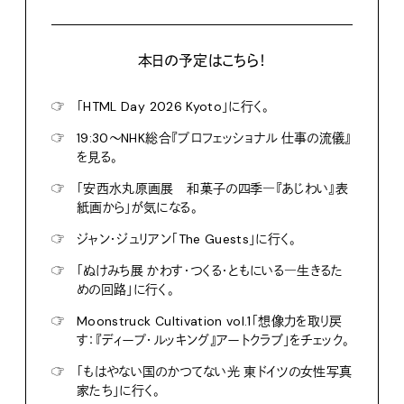
本日の予定はこちら！
☞
「HTML Day 2026 Kyoto」に行く。
☞
19:30〜NHK総合『プロフェッショナル 仕事の流儀』
を見る。
☞
「安西水丸原画展 和菓子の四季―『あじわい』表
紙画から」が気になる。
☞
ジャン・ジュリアン「The Guests」に行く。
☞
「ぬけみち展 かわす・つくる・ともにいる―生きるた
めの回路」に行く。
☞
Moonstruck Cultivation vol.1「想像力を取り戻
す：『ディープ・ルッキング』アートクラブ」をチェック。
☞
「もはやない国のかつてない光 東ドイツの女性写真
家たち」に行く。