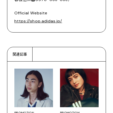
Official Website
https://shop.adidas.jp/
関連記事
PROMOTION
PROMOTION
PRO