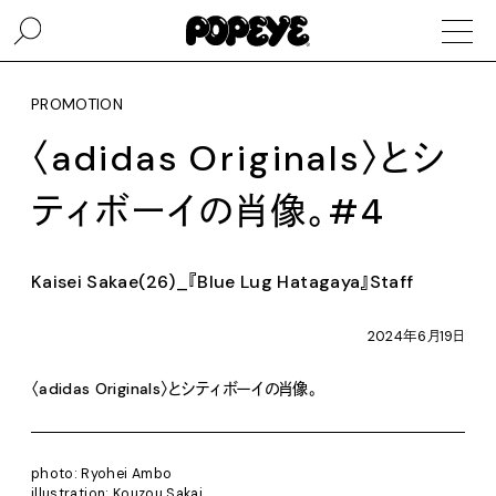
PROMOTION
〈adidas Originals〉とシ
ティボーイの肖像。#4
Kaisei Sakae(26)_『Blue Lug Hatagaya』Staff
2024年6月19日
〈adidas Originals〉とシティボーイの肖像。
photo: Ryohei Ambo
illustration: Kouzou Sakai