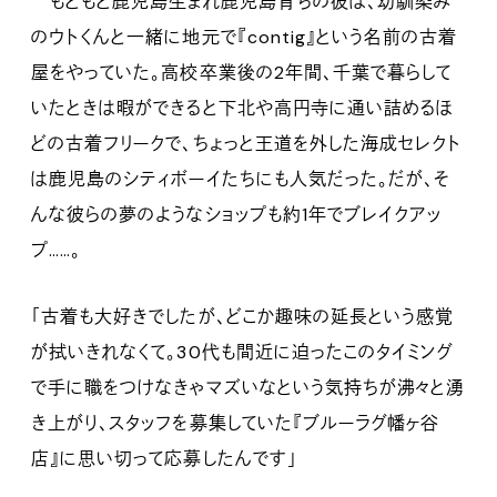
もともと鹿児島生まれ鹿児島育ちの彼は、幼馴染み
のウトくんと一緒に地元で『contig』という名前の古着
屋をやっていた。高校卒業後の2年間、千葉で暮らして
いたときは暇ができると下北や高円寺に通い詰めるほ
どの古着フリークで、ちょっと王道を外した海成セレクト
は鹿児島のシティボーイたちにも人気だった。だが、そ
んな彼らの夢のようなショップも約1年でブレイクアッ
プ……。
「古着も大好きでしたが、どこか趣味の延長という感覚
が拭いきれなくて。30代も間近に迫ったこのタイミング
で手に職をつけなきゃマズいなという気持ちが沸々と湧
き上がり、スタッフを募集していた『ブルーラグ幡ヶ谷
店』に思い切って応募したんです」