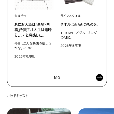
カルチャー
ライフスタイル
ファ
あにお天湯は『黒猫・白
タオルは両A面のものを。
渋⾕『
猫』を観て、「人生は素晴
Mot
T・TOWEL／グルーミング
らしい」と痛感した。
た、
のABC。
クス
今日はこんな映画を観よう
2026年8月7日
かな。vol.30
3D
を作
2026年8月8日
ム「A
202
1/10
ポッドキャスト