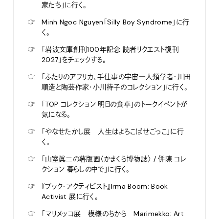
家たち」に行く。
☞
Minh Ngoc Nguyen「Silly Boy Syndrome」に行
く。
☞
「岩波文庫創刊100年記念 読者リクエスト復刊
2027」をチェックする。
☞
「ふたりのアフリカ、手仕事の宇宙―人類学者・川田
順造と陶芸作家・小川待子のコレクション」に行く。
☞
「TOP コレクション 明日の食卓」のトークイベントが
気になる。
☞
「やなせたかし展 人生はよろこばせごっこ」に行
く。
☞
「山室眞二の薯版画〈かまくら博物誌〉 / 併陳 コレ
クション 暮らしの中で」に行く。
☞
『ブック・アクティビスト』Irma Boom: Book
Activist 展に行く。
☞
「マリメッコ展 模様のちから Marimekko: Art