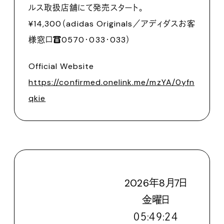
ルス取扱店舗にて発売スタート。
¥14,300（adidas Originals／アディダスお客
様窓口☎️0570･033･033）
Official Website
https://confirmed.onelink.me/mzYA/0yfn
qkie
2026
年
8
月
7
日
金
曜日
０５:４９:２６