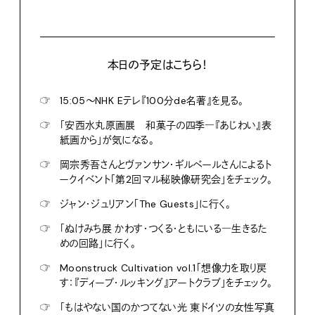
本日の予定はこちら！
☞
15:05〜NHK Eテレ『100分de名著』を見る。
☞
「安西水丸原画展 和菓子の四季―『あじわい』表
紙画から」が気になる。
☞
岡宗秀吾さんとヴァンサン・ギルベールさんによるト
ークイベント「第2回マル秘映像研究会」をチェック。
☞
ジャン・ジュリアン「The Guests」に行く。
☞
「ぬけみち展 かわす・つくる・ともにいる―生きるた
めの回路」に行く。
☞
Moonstruck Cultivation vol.1「想像力を取り戻
す：『ディープ・ルッキング』アートクラブ」をチェック。
☞
「もはやない国のかつてない光 東ドイツの女性写真