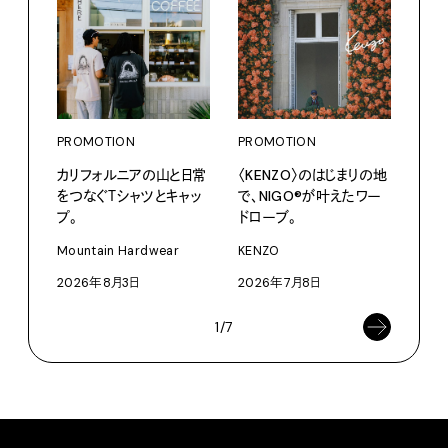
PROMOTION
PROMOTION
PRO
カリフォルニアの山と日常
〈KENZO〉のはじまりの地
〈ア
をつなぐＴシャツとキャッ
で、NIGO®が叶えたワー
ブー
プ。
ドローブ。
て、走
Mountain Hardwear
KENZO
adid
2026年8月3日
2026年7月8日
202
1/7