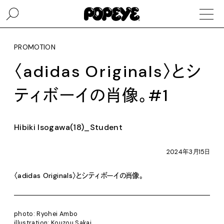
PROMOTION
〈adidas Originals〉とシ
ティボーイの肖像。#1
Hibiki Isogawa(18)_Student
2024年3月15日
〈adidas Originals〉とシティボーイの肖像。
photo: Ryohei Ambo
illustration: Kouzou Sakai