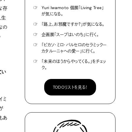
☞
Yuri Iwamoto 個展「Living Tree」
な存
が気になる。
人生
☞
「路上、お邪魔ですか？」が気になる。
なの
☞
企画展「スープはいのち」に行く。
の
☞
「ピカソ・ミロ・バルセロのセラミックー
カタルーニャへの愛ー」に行く。
☞
「未来のほうからやってくる。」をチェッ
ク。
てい
TODOリストを見る！
イミ
が
もあ