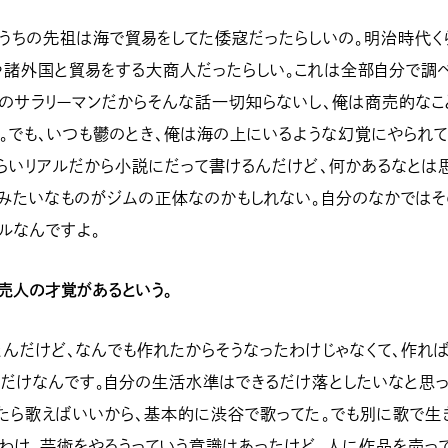
うちの先祖は海で貿易をしてた倭寇だったらしいの。明治時代く
や諸外国と貿易をする大商人だったらしい。これは全部自分で調
のサラリーマンだからそんな話一切知らないし、俺は商売的なこ
。でも、いつも鬱のとき、俺は海の上にいるような幻覚にやられ
らいリアルだから小説にだって書けるんだけど、何かあるなとは
子みたいなものがジムの正体なのかもしれない。自分のなかではそ
ルなんですよ。
売人の才覚があるという。
んだけど、なんでも作れたからそうなったわけじゃなくて、作れ
てだけなんです。自分の生活水準はできるだけ落としたいなと思
たら歌えばいいから、基本的に渋谷で歌ってた。でも別に歌で生
わけ。芸術をやろうっていう意識はあったけど、人に作品を売っ