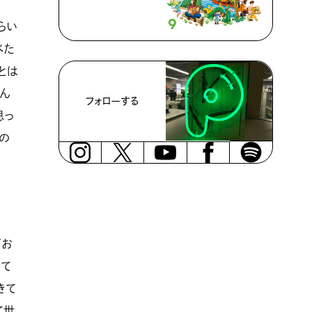
らい
べた
とは
てん
フォローする
思っ
の
ばお
って
きて
て世