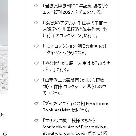
☞
「岩波文庫創刊100年記念 読者リク
エスト復刊2027」をチェックする。
☞
「ふたりのアフリカ、手仕事の宇宙―
人類学者・川田順造と陶芸作家・小
川待子のコレクション」に行く。
☞
「TOP コレクション 明日の食卓」のト
ークイベントが気になる。
☞
「やなせたかし展 人生はよろこばせ
ごっこ」に行く。
☞
「山室眞二の薯版画〈かまくら博物
誌〉 / 併陳 コレクション 暮らしの中
で」に行く。
☞
『ブック・アクティビスト』Irma Boom:
Book Activist 展に行く。
と
☞
「マリメッコ展 模様のちから
Marimekko: Art of Printmaking -
Beauty, Dream, Love」が気になる。
しや