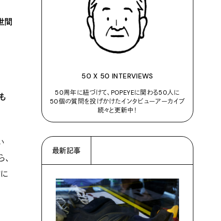
世間
50 X 50 INTERVIEWS
50周年に紐づけて、POPEYEに関わる50人に
も
50個の質問を投げかけたインタビューアーカイブ
続々と更新中！
い
最新記事
ら、
対に