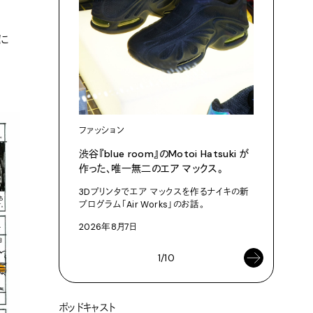
に
ファッション
カルチャ
渋⾕『blue room』のMotoi Hatsuki が
特集「こ
作った、唯⼀無⼆のエア マックス。
NO.953
3Dプリンタでエア マックスを作るナイキの新
2026年8
プログラム「Air Works」のお話。
2026年8月7日
1/10
ポッドキャスト