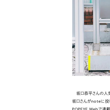
坂口恭平さんの人気
坂口さんがnoteに
POPEYE Web