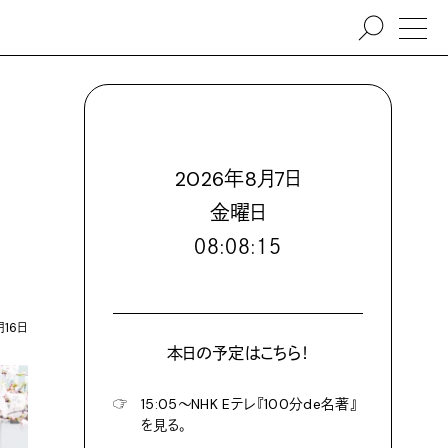
2026
年
8
月
7
日
金
曜日
０８:０８:１６
月16日
本日の予定はこちら！
☞
15:05〜NHK Eテレ『100分de名著』
を見る。