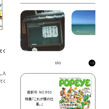
てく
1/10
。入
てく
最新号: NO.953
特集「これが僕の仕
事。」