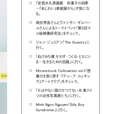
☞
「安西水丸原画展 和菓子の四季
―『あじわい』表紙画から」が気にな
る。
☞
岡宗秀吾さんとヴァンサン・ギルベー
ルさんによるトークイベント「第2回マ
ル秘映像研究会」をチェック。
☞
ジャン・ジュリアン「The Guests」に
行く。
☞
「ぬけみち展 かわす・つくる・ともにい
る―生きるための回路」に行く。
☞
Moonstruck Cultivation vol.1「想
像力を取り戻す：『ディープ・ルッキン
グ』アートクラブ」をチェック。
☞
「もはやない国のかつてない光 東ドイ
ツの女性写真家たち」に行く。
☞
Minh Ngoc Nguyen「Silly Boy
Syndrome」に行く。