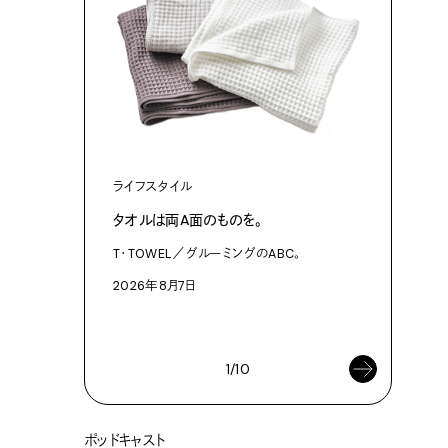
ライフスタイル
ファッショ
タオルは両A面のものを。
渋⾕『blu
作った、
T・TOWEL／グルーミングのABC。
3Dプリン
2026年8月7日
プログラム「
2026年8
1/10
ポッドキャスト