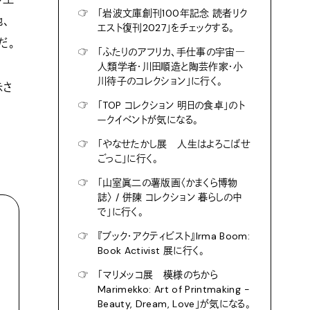
☞
「岩波文庫創刊100年記念 読者リク
、
エスト復刊2027」をチェックする。
だ。
☞
「ふたりのアフリカ、手仕事の宇宙―
人類学者・川田順造と陶芸作家・小
川待子のコレクション」に行く。
示さ
☞
「TOP コレクション 明日の食卓」のト
ークイベントが気になる。
☞
「やなせたかし展 人生はよろこばせ
ごっこ」に行く。
☞
「山室眞二の薯版画〈かまくら博物
誌〉 / 併陳 コレクション 暮らしの中
で」に行く。
☞
『ブック・アクティビスト』Irma Boom:
Book Activist 展に行く。
☞
「マリメッコ展 模様のちから
Marimekko: Art of Printmaking -
Beauty, Dream, Love」が気になる。