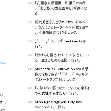
☞
「安西水丸原画展 和菓子の四季
―『あじわい』表紙画から」が気にな
る。
☞
岡宗秀吾さんとヴァンサン・ギルベー
ルさんによるトークイベント「第2回マ
ル秘映像研究会」をチェック。
☞
ジャン・ジュリアン「The Guests」に
行く。
☞
「ぬけみち展 かわす・つくる・ともにい
る―生きるための回路」に行く。
☞
Moonstruck Cultivation vol.1「想
像力を取り戻す：『ディープ・ルッキン
グ』アートクラブ」をチェック。
☞
「もはやない国のかつてない光 東ドイ
ツの女性写真家たち」に行く。
み、
☞
Minh Ngoc Nguyen「Silly Boy
ブラ
Syndrome」に行く。
の生