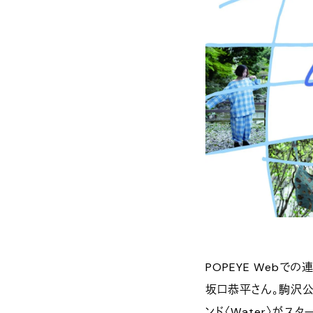
POPEYE Webでの
坂口恭平さん。駒沢公
ンド〈Water〉が