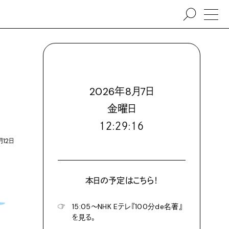
を
2026
年
8
月
7
日
金
曜日
１２:２９:１７
月12日
本日の予定はこちら！
☞
15:05〜NHK Eテレ『100分de名著』
を見る。