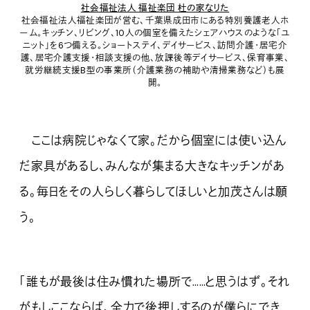
社会福祉法人 福祉楽団 杜の家なりた
社会福祉法人福祉楽団が営む、千葉県成田市にある特別養護老人ホ
ーム。キッチン、リビング、10人の個室を備えたシェアハウスのような「ユ
ニット」を6つ備える。ショートステイ、デイサービス、訪問介護・居宅介
護、居宅介護支援・相談支援の他、放課後等デイサービス、保育事業、
就労継続支援B型の事業所（介護業務の補助や清掃業務など）も展
開。
ここは病院じゃなくて家。だから個室には使い込ん
だ家具があるし、みんなが集まる大きなキッチンがあ
る。毎日をその人らしく暮らしてほしいと加茂さんは願
う。
「誰もが最後は住み慣れた場所で……と思うはず。それ
がもしここならば、全力で後押しするのが僕らにでき