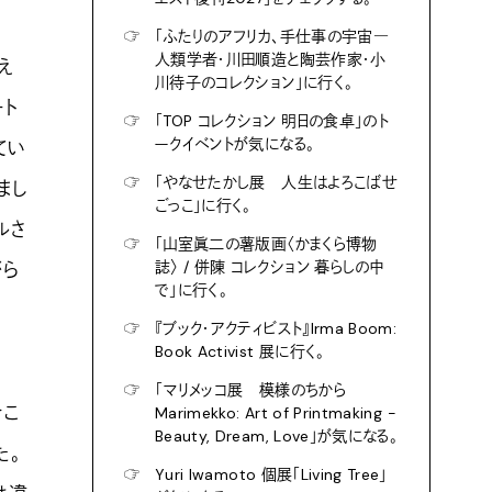
☞
「ふたりのアフリカ、手仕事の宇宙―
人類学者・川田順造と陶芸作家・小
え
川待子のコレクション」に行く。
ート
☞
「TOP コレクション 明日の食卓」のト
ークイベントが気になる。
てい
☞
「やなせたかし展 人生はよろこばせ
まし
ごっこ」に行く。
ルさ
☞
「山室眞二の薯版画〈かまくら博物
誌〉 / 併陳 コレクション 暮らしの中
がら
で」に行く。
☞
『ブック・アクティビスト』Irma Boom:
Book Activist 展に行く。
☞
「マリメッコ展 模様のちから
そこ
Marimekko: Art of Printmaking -
Beauty, Dream, Love」が気になる。
た。
☞
Yuri Iwamoto 個展「Living Tree」