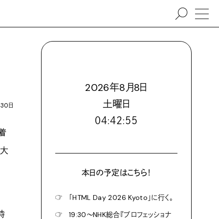
2026
年
8
月
8
日
土
曜日
月30日
０４:４２:５６
着
、大
本日の予定はこちら！
☞
「HTML Day 2026 Kyoto」に行く。
時
☞
19:30〜NHK総合『プロフェッショナ