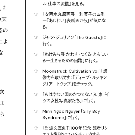
ル 仕事の流儀』を見る。
。も
☞
「安西水丸原画展 和菓子の四季
の天
―『あじわい』表紙画から」が気にな
る。
るの
☞
ジャン・ジュリアン「The Guests」に
によ
行く。
な
☞
「ぬけみち展 かわす・つくる・ともにい
る―生きるための回路」に行く。
☞
Moonstruck Cultivation vol.1「想
像力を取り戻す：『ディープ・ルッキン
グ』アートクラブ」をチェック。
衆
☞
「もはやない国のかつてない光 東ドイ
ツの女性写真家たち」に行く。
は
☞
Minh Ngoc Nguyen「Silly Boy
めら
Syndrome」に行く。
☞
「岩波文庫創刊100年記念 読者リク
エスト復刊2027」をチェックする。