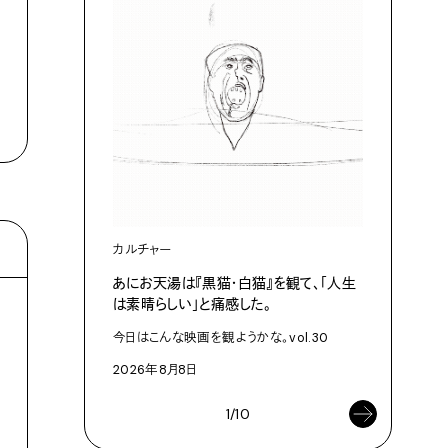
カルチャー
ライフスタ
あにお天湯は『黒猫・白猫』を観て、「人生
タオルは
は素晴らしい」と痛感した。
T・TOW
今日はこんな映画を観ようかな。vol.30
2026年8
2026年8月8日
1/10