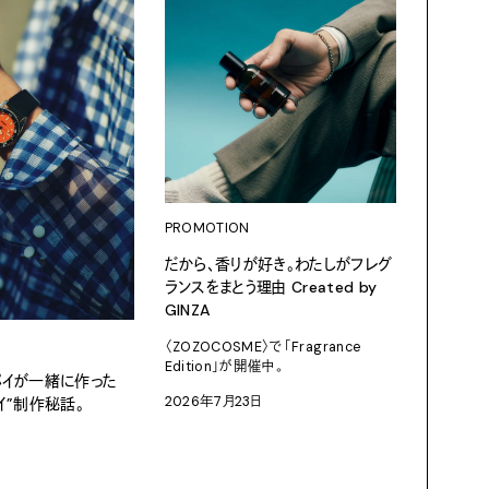
PROMOTION
PROMOT
だから、香りが好き。わたしがフレグ
サマーボ
ランスをまとう理由 Created by
Panasoni
GINZA
2026年7
〈ZOZOCOSME〉で「Fragrance
Edition」が開催中。
ポパイが一緒に作った
2026年7月23日
イ”制作秘話。