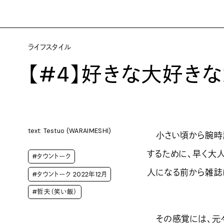
ライフスタイル
【#4】好きな大好き
text: Testuo (WARAIMESHI)
小さい頃から腕時計
するために、早く大
#タウントーク
人になる前から雑誌
#タウントーク 2022年12月
#哲夫（笑い飯）
その感覚には、元々