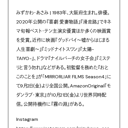
みずかわ・あさみ | 1983年、大阪府生まれ。俳優。
2020年公開の『喜劇 愛妻物語』『滑走路』でキネ
マ旬報ベスト・テン主演女優賞ほか多くの映画賞
を受賞。近作に映画『グッドバイ～嘘からはじまる
人生喜劇～』『ミッドナイトスワン』『太陽-
TAIYO-』、ドラマ『ナイルパーチの女子会』『ミステ
リと言う勿れ』などがある。初監督を務めた『おと
このことを』が「MIRRORLIAR FILMS Season4」に
て9月2日(金)より全国公開。AmazonOriginal『モ
ダンラブ・東京』が10月21日(金)より世界同時配
信。公開待機作に『霧の淵』がある。
Instagram