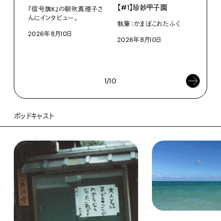
【#1】珍妙甲子園
白い
『信号旗K』の朝吹真理子さ
から
んにインタビュー。
執筆：かまぼこおたふく
2026年8月10日
W・W
2026年8月10日
ミン
202
1/10
ポッドキャスト