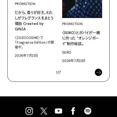
PROMOTION
PRO
だから、香りが好き。わた
〈K
しがフレグランスをまとう
で、
理由 Created by
ドロ
PROMOTION
GINZA
〈SEIKO〉とポパイが一緒
KEN
に作った “オレンジボー
〈ZOZOCOSME〉で
202
「Fragrance Edition」が開
イ”制作秘話。
催中。
SEIKO
2026年7月23日
2026年7月22日
1/7