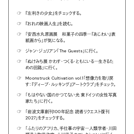
☞
『左利きの少女』をチェックする。
☞
『おれの映画人生』を読む。
☞
「安西水丸原画展 和菓子の四季―『あじわい』表
紙画から」が気になる。
☞
ジャン・ジュリアン「The Guests」に行く。
☞
「ぬけみち展 かわす・つくる・ともにいる―生きるた
めの回路」に行く。
☞
Moonstruck Cultivation vol.1「想像力を取り戻
す：『ディープ・ルッキング』アートクラブ」をチェック。
☞
「もはやない国のかつてない光 東ドイツの女性写真
家たち」に行く。
☞
「岩波文庫創刊100年記念 読者リクエスト復刊
2027」をチェックする。
☞
「ふたりのアフリカ、手仕事の宇宙―人類学者・川田