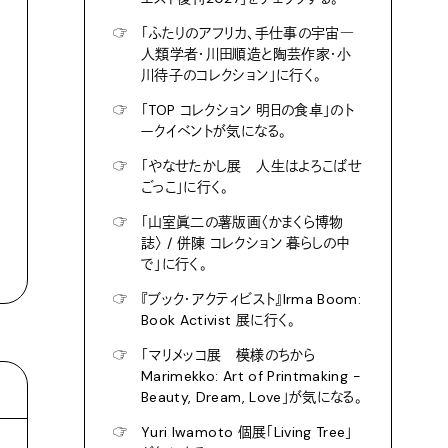
☞
「ふたりのアフリカ、手仕事の宇宙―
人類学者・川田順造と陶芸作家・小
川待子のコレクション」に行く。
☞
「TOP コレクション 明日の食卓」のト
ークイベントが気になる。
☞
「やなせたかし展 人生はよろこばせ
ごっこ」に行く。
☞
「山室眞二の薯版画〈かまくら博物
誌〉 / 併陳 コレクション 暮らしの中
で」に行く。
☞
『ブック・アクティビスト』Irma Boom:
Book Activist 展に行く。
☞
「マリメッコ展 模様のちから
Marimekko: Art of Printmaking -
Beauty, Dream, Love」が気になる。
☞
Yuri Iwamoto 個展「Living Tree」