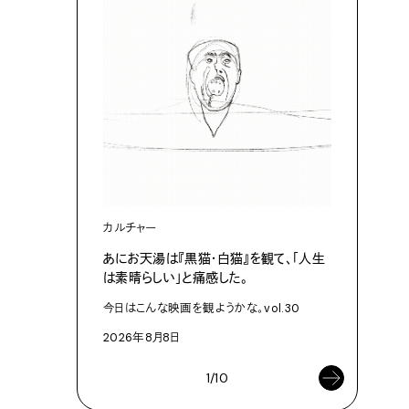
カルチャー
ライフスタ
あにお天湯は『黒猫・白猫』を観て、「人生
タオルは
は素晴らしい」と痛感した。
T・TOW
今日はこんな映画を観ようかな。vol.30
2026年8
2026年8月8日
1/10