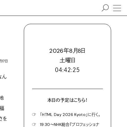
2026
年
8
月
8
日
土
曜日
月17日
０４:４２:２６
なん
地
本日の予定はこちら！
て福
☞
「HTML Day 2026 Kyoto」に行く。
さを
☞
19:30〜NHK総合『プロフェッショナ