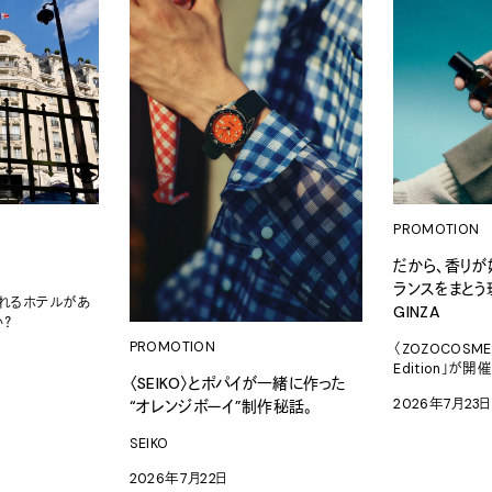
PROMOTION
だから、香りが
ランスをまとう理由
れるホテルがあ
GINZA
い？
PROMOTION
〈ZOZOCOSME
Edition」が開
〈SEIKO〉とポパイが一緒に作った
2026年7月23日
“オレンジボーイ”制作秘話。
SEIKO
2026年7月22日