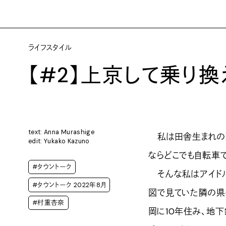
ライフスタイル
【#2】上京して乗り
text: Anna Murashige
私は田舎生まれの田
edit: Yukako Kazuno
ならどこでも自転車
#タウントーク
そんな私はアイドル
#タウントーク 2022年8月
図で見ていた隣の県
#村重杏奈
岡に10年住み、地