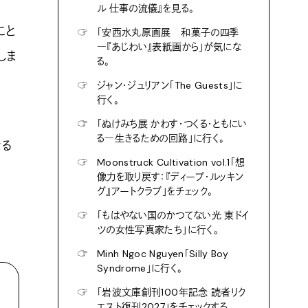
ル 仕事の流儀』を見る。
こと
☞
「安西水丸原画展 和菓子の四季
―『あじわい』表紙画から」が気にな
しま
る。
☞
ジャン・ジュリアン「The Guests」に
行く。
☞
「ぬけみち展 かわす・つくる・ともにい
る―生きるための回路」に行く。
なる
☞
Moonstruck Cultivation vol.1「想
像力を取り戻す：『ディープ・ルッキン
グ』アートクラブ」をチェック。
☞
「もはやない国のかつてない光 東ドイ
ツの女性写真家たち」に行く。
☞
Minh Ngoc Nguyen「Silly Boy
Syndrome」に行く。
☞
「岩波文庫創刊100年記念 読者リク
エスト復刊2027」をチェックする。