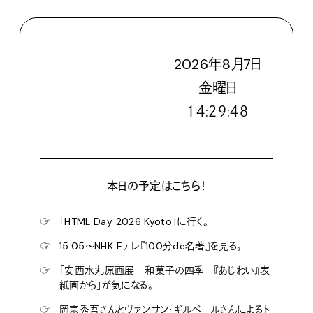
2026
年
8
月
7
日
金
曜日
１４:２９:４９
本日の予定はこちら！
☞
「HTML Day 2026 Kyoto」に行く。
☞
15:05〜NHK Eテレ『100分de名著』を見る。
☞
「安西水丸原画展 和菓子の四季―『あじわい』表
紙画から」が気になる。
☞
岡宗秀吾さんとヴァンサン・ギルベールさんによるト