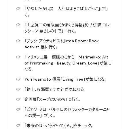
☞
「やなせたかし展 人生はよろこばせごっこ」に行
く。
☞
「山室眞二の薯版画〈かまくら博物誌〉 / 併陳 コレ
クション 暮らしの中で」に行く。
☞
『ブック・アクティビスト』Irma Boom: Book
Activist 展に行く。
☞
「マリメッコ展 模様のちから Marimekko: Art
of Printmaking -Beauty, Dream, Love」が気に
なる。
☞
Yuri Iwamoto 個展「Living Tree」が気になる。
☞
「路上、お邪魔ですか？」が気になる。
☞
企画展「スープはいのち」に行く。
☞
「ピカソ・ミロ・バルセロのセラミックーカタルーニャ
への愛ー」に行く。
☞
「未来のほうからやってくる。」をチェック。