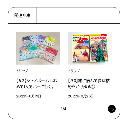
関連記事
トリ
【#
トリップ
トリップ
野を
【#2】シティボーイ、はじ
【#3】旅に病んで夢は枯
めて1人でバーに行く。
野をかけ廻る①
202
2022年8月19日
2022年8月26日
1/4