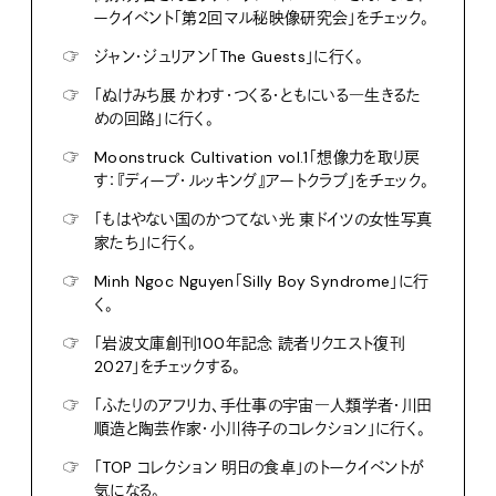
ークイベント「第2回マル秘映像研究会」をチェック。
☞
ジャン・ジュリアン「The Guests」に行く。
☞
「ぬけみち展 かわす・つくる・ともにいる―生きるた
めの回路」に行く。
☞
Moonstruck Cultivation vol.1「想像力を取り戻
す：『ディープ・ルッキング』アートクラブ」をチェック。
☞
「もはやない国のかつてない光 東ドイツの女性写真
家たち」に行く。
☞
Minh Ngoc Nguyen「Silly Boy Syndrome」に行
く。
☞
「岩波文庫創刊100年記念 読者リクエスト復刊
2027」をチェックする。
☞
「ふたりのアフリカ、手仕事の宇宙―人類学者・川田
順造と陶芸作家・小川待子のコレクション」に行く。
☞
「TOP コレクション 明日の食卓」のトークイベントが
気になる。