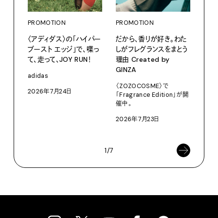
PROMOTION
PROMOTION
〈アディダス〉の「ハイパー
だから、香りが好き。わた
ブースト エッジ」で、喋っ
しがフレグランスをまとう
て、走って、JOY RUN！
理由 Created by
PRO
GINZA
〈S
adidas
に作
〈ZOZOCOSME〉で
2026年7月24日
「Fragrance Edition」が開
イ”
催中。
SEIK
2026年7月23日
202
1/7