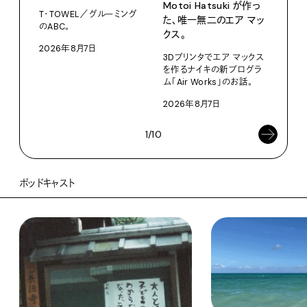
Motoi Hatsuki が作っ
T・TOWEL／グルーミング
NO.
た、唯⼀無⼆のエア マッ
のABC。
クス。
202
2026年8月7日
3Dプリンタでエア マックス
を作るナイキの新プログラ
ム「Air Works」のお話。
2026年8月7日
1/10
ポッドキャスト