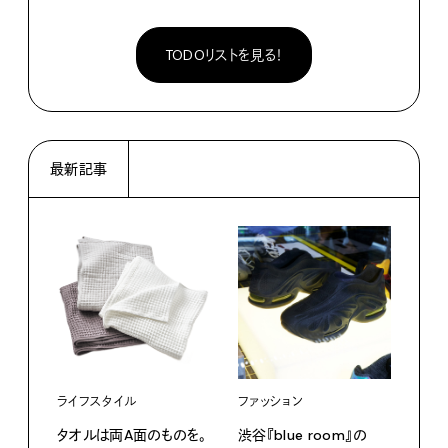
TODOリストを見る！
最新記事
ライフスタイル
ファッション
カル
タオルは両A面のものを。
渋⾕『blue room』の
特集