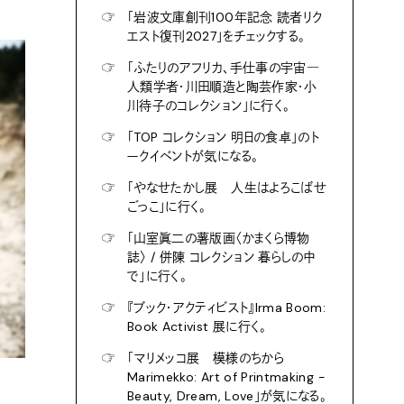
☞
「岩波文庫創刊100年記念 読者リク
エスト復刊2027」をチェックする。
☞
「ふたりのアフリカ、手仕事の宇宙―
人類学者・川田順造と陶芸作家・小
川待子のコレクション」に行く。
☞
「TOP コレクション 明日の食卓」のト
ークイベントが気になる。
☞
「やなせたかし展 人生はよろこばせ
ごっこ」に行く。
☞
「山室眞二の薯版画〈かまくら博物
誌〉 / 併陳 コレクション 暮らしの中
で」に行く。
☞
『ブック・アクティビスト』Irma Boom:
Book Activist 展に行く。
☞
「マリメッコ展 模様のちから
Marimekko: Art of Printmaking -
Beauty, Dream, Love」が気になる。