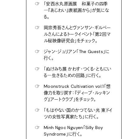
☞
「安西水丸原画展 和菓子の四季
―『あじわい』表紙画から」が気にな
る。
☞
岡宗秀吾さんとヴァンサン・ギルベー
ルさんによるトークイベント「第2回マ
ル秘映像研究会」をチェック。
☞
ジャン・ジュリアン「The Guests」に
行く。
☞
「ぬけみち展 かわす・つくる・ともにい
る―生きるための回路」に行く。
☞
Moonstruck Cultivation vol.1「想
像力を取り戻す：『ディープ・ルッキン
グ』アートクラブ」をチェック。
☞
「もはやない国のかつてない光 東ドイ
ツの女性写真家たち」に行く。
☞
Minh Ngoc Nguyen「Silly Boy
Syndrome」に行く。