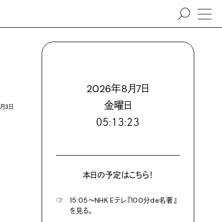
2026
年
8
月
7
日
金
曜日
7月3日
０５:１３:２４
本日の予定はこちら！
☞
15:05〜NHK Eテレ『100分de名著』
を見る。