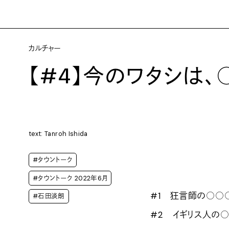
カルチャー
【#4】今のワタシは、
text: Tanroh Ishida
#タウントーク
#タウントーク 2022年6月
#1 狂言師の○○
#石田淡朗
#2 イギリス人の