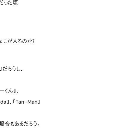
だった頃
なにが入るのか？
』だろうし、
ーくん』、
hida』、『Tan-Man』
、
の場合もあるだろう。