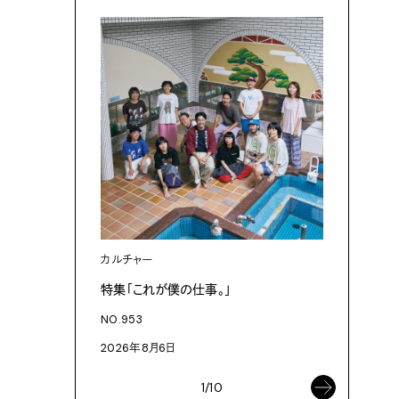
カルチャー
カルチャ
特集「これが僕の仕事。」
「これが
NO.953
NO.953
2026年8月6日
2026年8
1/10