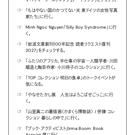
☞
「もはやない国のかつてない光 東ドイツの女性写真
家たち」に行く。
☞
Minh Ngoc Nguyen「Silly Boy Syndrome」に行
く。
☞
「岩波文庫創刊100年記念 読者リクエスト復刊
2027」をチェックする。
☞
「ふたりのアフリカ、手仕事の宇宙―人類学者・川田
順造と陶芸作家・小川待子のコレクション」に行く。
☞
「TOP コレクション 明日の食卓」のトークイベントが
気になる。
☞
「やなせたかし展 人生はよろこばせごっこ」に行
く。
☞
「山室眞二の薯版画〈かまくら博物誌〉 / 併陳 コレ
クション 暮らしの中で」に行く。
☞
『ブック・アクティビスト』Irma Boom: Book
Activist 展に行く。