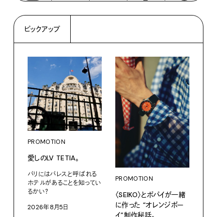
ピックアップ
PROMOTION
PRO
愛しのLV TETIA。
カリ
をつ
パリにはパレスと呼ばれる
プ。
PROMOTION
ホテルがあることを知ってい
るかい？
〈SEIKO〉とポパイが一緒
Moun
に作った “オレンジボー
2026年8月5日
202
イ”制作秘話。