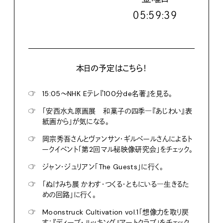
０５:５９:４０
本日の予定はこちら！
☞
15:05〜NHK Eテレ『100分de名著』を見る。
☞
「安西水丸原画展 和菓子の四季―『あじわい』表
紙画から」が気になる。
☞
岡宗秀吾さんとヴァンサン・ギルベールさんによるト
ークイベント「第2回マル秘映像研究会」をチェック。
☞
ジャン・ジュリアン「The Guests」に行く。
☞
「ぬけみち展 かわす・つくる・ともにいる―生きるた
めの回路」に行く。
☞
Moonstruck Cultivation vol.1「想像力を取り戻
す：『ディープ・ルッキング』アートクラブ」をチェック。