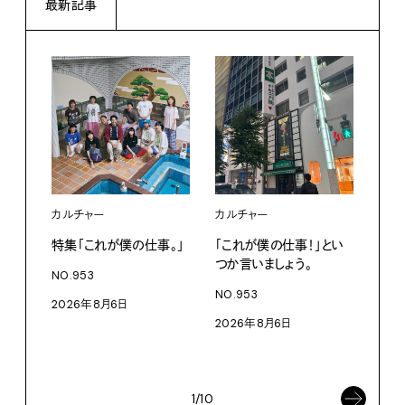
最新記事
カルチャー
カルチャー
フー
特集「これが僕の仕事。」
「これが僕の仕事！」とい
13
つか言いましょう。
老舗
NO.953
物。
NO.953
2026年8月6日
根本
2026年8月6日
浜
202
1/10