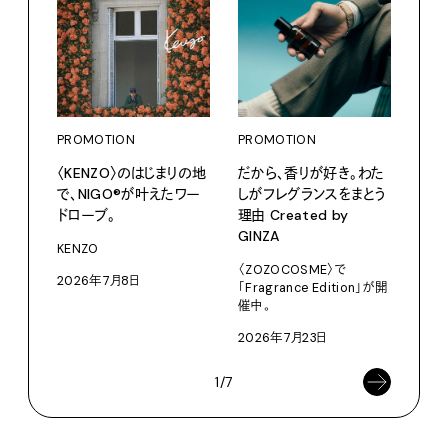
PROMOTION
PROMOTION
PRO
〈KENZO〉のはじまりの地
だから、香りが好き。わた
サマ
で、NIGO®が叶えたワー
しがフレグランスをまとう
グ。
ドローブ。
理由 Created by
Pana
GINZA
KENZO
202
〈ZOZOCOSME〉で
2026年7月8日
「Fragrance Edition」が開
催中。
2026年7月23日
1/7