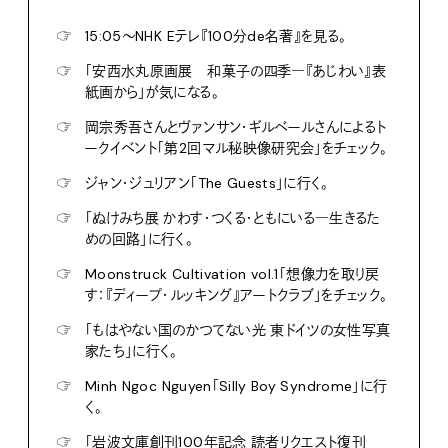
☞
15:05〜NHK Eテレ『100分de名著』を見る。
☞
「安西水丸原画展 和菓子の四季―『あじわい』表
紙画から」が気になる。
☞
岡宗秀吾さんとヴァンサン・ギルベールさんによるト
ークイベント「第2回マル秘映像研究会」をチェック。
☞
ジャン・ジュリアン「The Guests」に行く。
☞
「ぬけみち展 かわす・つくる・ともにいる―生きるた
めの回路」に行く。
☞
Moonstruck Cultivation vol.1「想像力を取り戻
す：『ディープ・ルッキング』アートクラブ」をチェック。
☞
「もはやない国のかつてない光 東ドイツの女性写真
家たち」に行く。
☞
Minh Ngoc Nguyen「Silly Boy Syndrome」に行
く。
☞
「岩波文庫創刊100年記念 読者リクエスト復刊