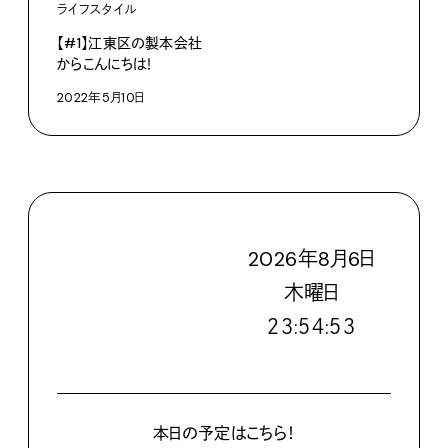
ライフスタイル
【#1】江東区の製本会社
からこんにちは！
2022年5月10日
2026
年
8
月
6
日
木
曜日
２３:５４:５５
本日の予定はこちら！