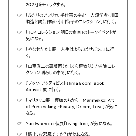
2027」をチェックする。
☞
「ふたりのアフリカ、手仕事の宇宙―人類学者・川田
順造と陶芸作家・小川待子のコレクション」に行く。
☞
「TOP コレクション 明日の食卓」のトークイベントが
気になる。
☞
「やなせたかし展 人生はよろこばせごっこ」に行
く。
☞
「山室眞二の薯版画〈かまくら博物誌〉 / 併陳 コレ
クション 暮らしの中で」に行く。
☞
『ブック・アクティビスト』Irma Boom: Book
Activist 展に行く。
☞
「マリメッコ展 模様のちから Marimekko: Art
of Printmaking -Beauty, Dream, Love」が気に
なる。
☞
Yuri Iwamoto 個展「Living Tree」が気になる。
☞
「路上、お邪魔ですか？」が気になる。