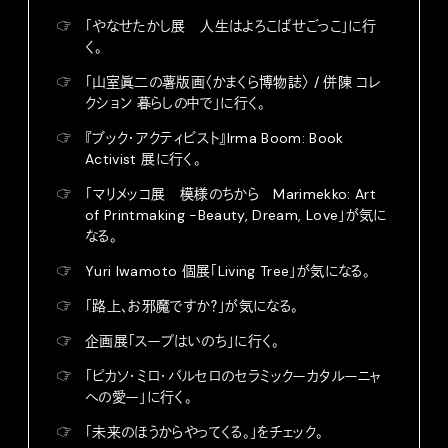
☞
「やなせたかし展 人生はよろこばせごっこ」に行
く。
☞
「山室眞二の薯版画〈かまくら博物誌〉 / 併陳 コレ
クション 暮らしの中で」に行く。
☞
『ブック・アクティビスト』Irma Boom: Book
Activist 展に行く。
☞
「マリメッコ展 模様のちから Marimekko: Art
of Printmaking -Beauty, Dream, Love」が気に
なる。
☞
Yuri Iwamoto 個展「Living Tree」が気になる。
☞
「路上、お邪魔ですか？」が気になる。
☞
企画展「スープはいのち」に行く。
☞
「ピカソ・ミロ・バルセロのセラミックーカタルーニャ
への愛ー」に行く。
☞
「未来のほうからやってくる。」をチェック。