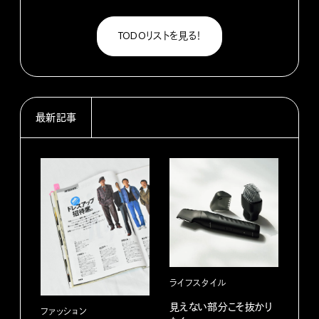
TODOリストを見る！
最新記事
ライフスタイル
カル
見えない部分こそ抜かり
あに
ファッション