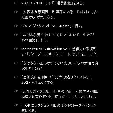
☞
20:00〜NHK Eテレ『日曜美術館』を見る。
☞
「安西水丸原画展 和菓子の四季―『あじわい』表
紙画から」が気になる。
☞
ジャン・ジュリアン「The Guests」に行く。
☞
「ぬけみち展 かわす・つくる・ともにいる―生きるた
めの回路」に行く。
☞
Moonstruck Cultivation vol.1「想像力を取り戻
す：『ディープ・ルッキング』アートクラブ」をチェック。
☞
「もはやない国のかつてない光 東ドイツの女性写真
家たち」に行く。
☞
「岩波文庫創刊100年記念 読者リクエスト復刊
2027」をチェックする。
☞
「ふたりのアフリカ、手仕事の宇宙―人類学者・川田
順造と陶芸作家・小川待子のコレクション」に行く。
☞
「TOP コレクション 明日の食卓」のトークイベントが
気になる。