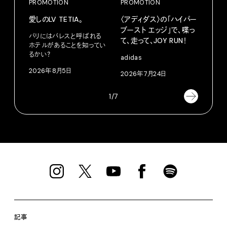
PROMOTION
PROMOTION
PRO
愛しのLV TETIA。
〈アディダス〉の「ハイパー
サマ
ブースト エッジ」で、喋っ
グ。
パリにはパレスと呼ばれる
て、走って、JOY RUN！
ホテルがあることを知ってい
Pana
るかい？
adidas
202
2026年8月5日
2026年7月24日
1/7
記事