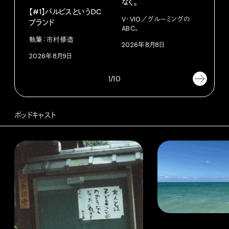
なく。
猫』
【#1】パルビスというDC
らし
V・VIO／グルーミングの
ブランド
ABC。
今日
かな。
執筆：市村修造
2026年8月8日
202
2026年8月9日
1/10
ポッドキャスト