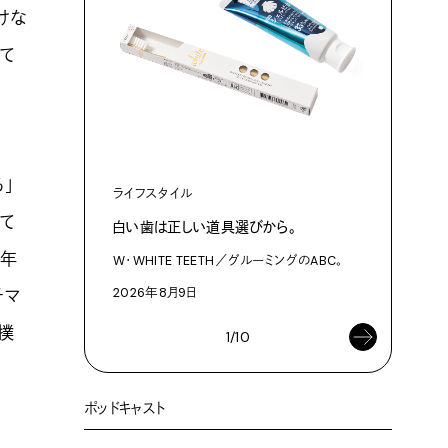
けな
て
カルチャ
複製技術時
」
ライフスタイル
2026年8
て
白い歯は正しい道具選びから。
る年
W・WHITE TEETH／グルーミングのABC。
2026年8月9日
チマ
撲
1/10
ポッドキャスト