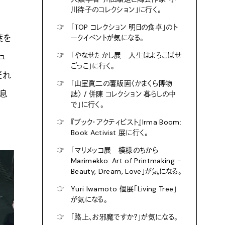
川待子のコレクション」に行く。
☞
「TOP コレクション 明日の食卓」のト
葉を
ークイベントが気になる。
☞
「やなせたかし展 人生はよろこばせ
ュ
ごっこ」に行く。
だれ
☞
「山室眞二の薯版画〈かまくら博物
※息
誌〉 / 併陳 コレクション 暮らしの中
で」に行く。
☞
『ブック・アクティビスト』Irma Boom:
Book Activist 展に行く。
☞
「マリメッコ展 模様のちから
Marimekko: Art of Printmaking -
Beauty, Dream, Love」が気になる。
☞
Yuri Iwamoto 個展「Living Tree」
が気になる。
☞
「路上、お邪魔ですか？」が気になる。