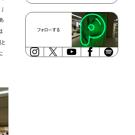
」
あ
フォローする
は
撲と
に