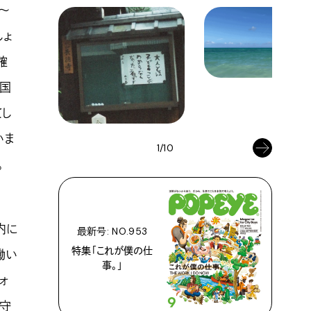
～
しょ
確
。国
てし
いま
1/10
。
内に
最新号: NO.953
特集「これが僕の仕
働い
事。」
ォ
見守