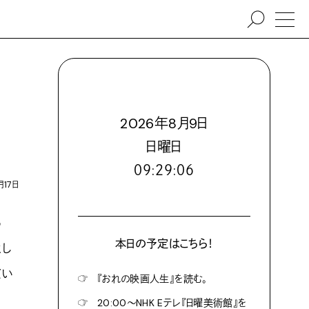
2026
年
8
月
9
日
日
曜日
０９:２９:０７
月17日
る
本日の予定はこちら！
とし
てい
☞
『おれの映画人生』を読む。
☞
20:00〜NHK Eテレ『日曜美術館』を