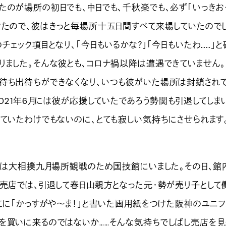
のが場所の初日でも、中日でも、千秋楽でも、必ず「いっきお
けたので、彼はきっと毎場所十五日間すべて来場していたので
チェック項目となり、「今日もいるかな？」「今日もいたわ……」と
りました。そんな彼とも、コロナ禍以降は遭遇できていません
待ち出待ちができなくなり、いつも彼がいた場所は封鎖され
2021年6月には彼が応援していたであろう勢関も引退してしま
っていたわけでもないのに、とても寂しい気持ちにさせられます
分は大相撲九月場所観戦のため国技館にいました。その日、館
の売店では、引退して春日山親方となった元・勢が売り子として
こに「かっすがや～ま！」と書いた画用紙をつけた阪神のユニフ
を買いに来るのではないか……そんな気持ちでしばし売店を