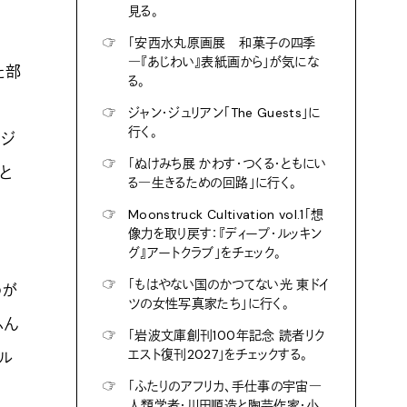
見る。
☞
「安西水丸原画展 和菓子の四季
―『あじわい』表紙画から」が気にな
た部
る。
☞
ジャン・ジュリアン「The Guests」に
行く。
オジ
☞
「ぬけみち展 かわす・つくる・ともにい
と
る―生きるための回路」に行く。
☞
Moonstruck Cultivation vol.1「想
像力を取り戻す：『ディープ・ルッキン
グ』アートクラブ」をチェック。
☞
「もはやない国のかつてない光 東ドイ
のが
ツの女性写真家たち」に行く。
ふん
☞
「岩波文庫創刊100年記念 読者リク
エスト復刊2027」をチェックする。
ル
☞
「ふたりのアフリカ、手仕事の宇宙―
人類学者・川田順造と陶芸作家・小