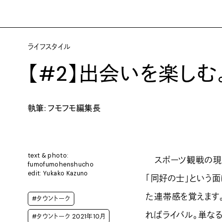
ライフスタイル
【#2】出会いを楽しむ
執筆: フモフモ編集長
text & photo:
スポーツ観戦の現場
fumofumohenshucho
edit: Yukako Kazuno
「同好の士」という
た連帯感を覚えます
#タウントーク
ればライバル。単な
#タウントーク 2021年10月