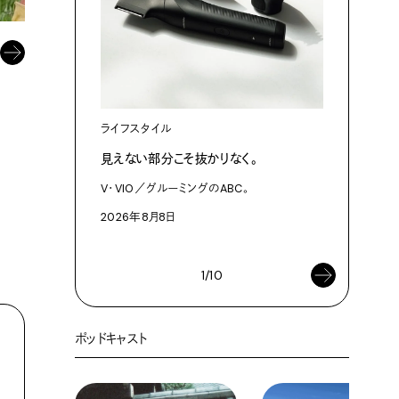
ライフスタイル
カルチャ
見えない部分こそ抜かりなく。
あにお天
は素晴ら
V・VIO／グルーミングのABC。
今日はこん
2026年8月8日
2026年8
1/10
ポッドキャスト