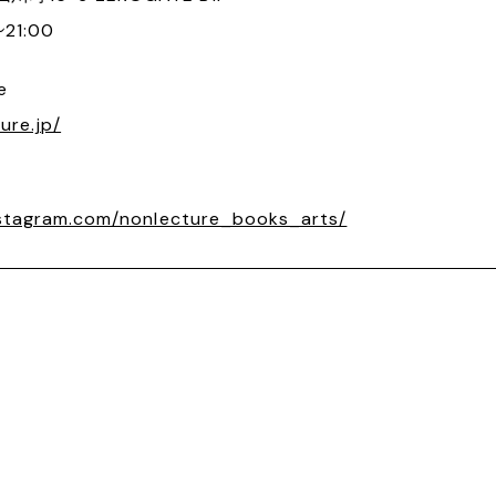
21:00
e
ure.jp/
nstagram.com/nonlecture_books_arts/