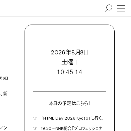
2026
年
8
月
8
日
土
曜日
１０:４５:１５
3月6日
、新
本日の予定はこちら！
☞
「HTML Day 2026 Kyoto」に行く。
ィン
☞
19:30〜NHK総合『プロフェッショナ