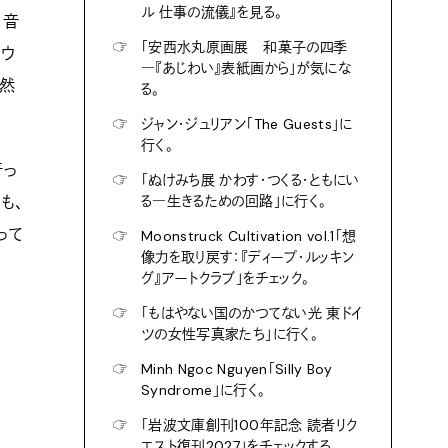
ル 仕事の流儀』を見る。
、音
☞
「安西水丸原画展 和菓子の四季
アウ
―『あじわい』表紙画から」が気にな
自然
る。
☞
ジャン・ジュリアン「The Guests」に
行く。
行っ
☞
「ぬけみち展 かわす・つくる・ともにい
も、
る―生きるための回路」に行く。
って
☞
Moonstruck Cultivation vol.1「想
像力を取り戻す：『ディープ・ルッキン
グ』アートクラブ」をチェック。
☞
「もはやない国のかつてない光 東ドイ
ツの女性写真家たち」に行く。
☞
Minh Ngoc Nguyen「Silly Boy
Syndrome」に行く。
☞
「岩波文庫創刊100年記念 読者リク
エスト復刊2027」をチェックする。