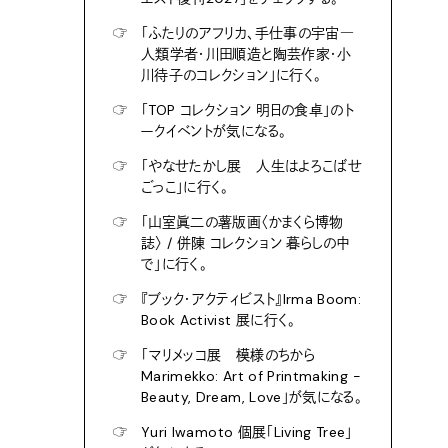
☞
「ふたりのアフリカ、手仕事の宇宙―
人類学者・川田順造と陶芸作家・小
川待子のコレクション」に行く。
☞
「TOP コレクション 明日の食卓」のト
ークイベントが気になる。
☞
「やなせたかし展 人生はよろこばせ
ごっこ」に行く。
☞
「山室眞二の薯版画〈かまくら博物
誌〉 / 併陳 コレクション 暮らしの中
で」に行く。
☞
『ブック・アクティビスト』Irma Boom:
Book Activist 展に行く。
☞
「マリメッコ展 模様のちから
Marimekko: Art of Printmaking -
Beauty, Dream, Love」が気になる。
☞
Yuri Iwamoto 個展「Living Tree」