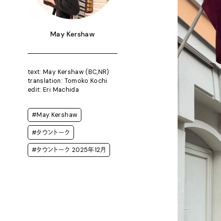
May Kershaw
text: May Kershaw (BC,NR)
translation: Tomoko Kochi
edit: Eri Machida
#May Kershaw
#タウントーク
#タウントーク 2025年12月