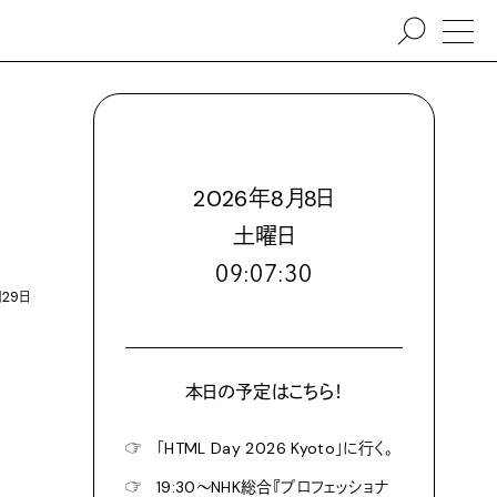
2026
年
8
月
8
日
土
曜日
０９:０７:３２
月29日
本日の予定はこちら！
☞
「HTML Day 2026 Kyoto」に行く。
☞
19:30〜NHK総合『プロフェッショナ