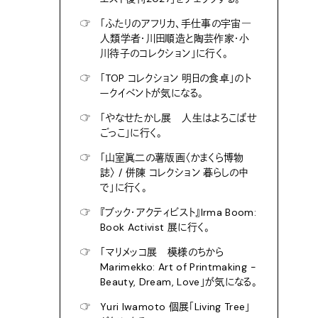
☞
「ふたりのアフリカ、手仕事の宇宙―
人類学者・川田順造と陶芸作家・小
川待子のコレクション」に行く。
☞
「TOP コレクション 明日の食卓」のト
ークイベントが気になる。
☞
「やなせたかし展 人生はよろこばせ
ごっこ」に行く。
☞
「山室眞二の薯版画〈かまくら博物
誌〉 / 併陳 コレクション 暮らしの中
で」に行く。
☞
『ブック・アクティビスト』Irma Boom:
Book Activist 展に行く。
☞
「マリメッコ展 模様のちから
Marimekko: Art of Printmaking -
Beauty, Dream, Love」が気になる。
☞
Yuri Iwamoto 個展「Living Tree」