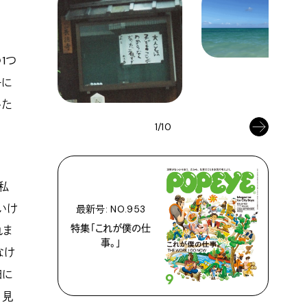
1つ
ーに
いた
1/10
私
いけ
最新号: NO.953
特集「これが僕の仕
れま
事。」
なけ
日に
、見