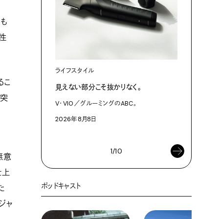
にも
性
ライフスタイル
カルチャ
るこ
見えない部分こそ抜かりなく。
あにお天
は素晴ら
に突
V・VIO／グルーミングのABC。
今日はこん
2026年8月8日
2026年8
1/10
無意
仕上
ポッドキャスト
た
ジャ