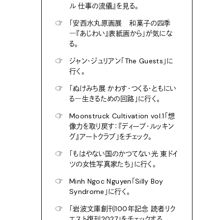
ル 仕事の流儀』を見る。
☞
「安西水丸原画展 和菓子の四季
―『あじわい』表紙画から」が気にな
る。
☞
ジャン・ジュリアン「The Guests」に
行く。
☞
「ぬけみち展 かわす・つくる・ともにい
る―生きるための回路」に行く。
☞
Moonstruck Cultivation vol.1「想
像力を取り戻す：『ディープ・ルッキン
グ』アートクラブ」をチェック。
☞
「もはやない国のかつてない光 東ドイ
ツの女性写真家たち」に行く。
☞
Minh Ngoc Nguyen「Silly Boy
Syndrome」に行く。
☞
「岩波文庫創刊100年記念 読者リク
エスト復刊2027」をチェックする。