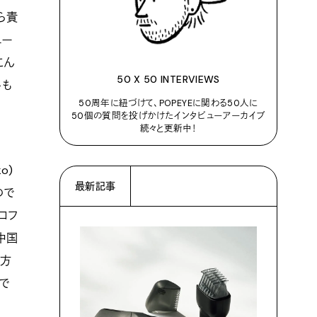
ら責
ュー
こん
50 X 50 INTERVIEWS
いも
50周年に紐づけて、POPEYEに関わる50人に
50個の質問を投げかけたインタビューアーカイブ
続々と更新中！
o)
最新記事
ので
コフ
中国
の方
で