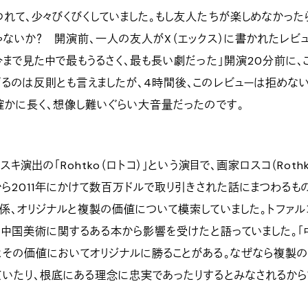
れて、少々びくびくしていました。もし友人たちが楽しめなかった
ゃないか？ 開演前、一人の友人がX（エックス）に書かれたレビ
今まで見た中で最もうるさく、最も長い劇だった」開演20分前に、
るのは反則とも言えましたが、4時間後、このレビューは拒めな
確かに長く、想像し難いぐらい大音量だったのです。
キ演出の「Rohtko（ロトコ）」という演目で、画家ロスコ（Rothk
から2011年にかけて数百万ドルで取り引きされた話にまつわるも
係、オリジナルと複製の価値について模索していました。トファル
、中国美術に関するある本から影響を受けたと語っていました。「
はその価値においてオリジナルに勝ることがある。なぜなら複製
ていたり、根底にある理念に忠実であったりするとみなされるから