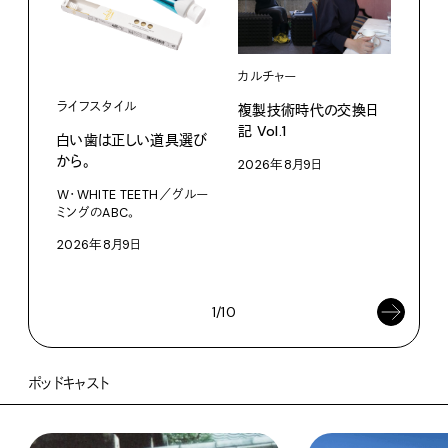
カルチャー
ライフスタイル
複製技術時代の交換日
記 Vol.1
白い歯は正しい道具選び
ファ
から。
2026年8月9日
【#
W・WHITE TEETH／グルー
ブラ
ミングのABC。
執筆
2026年8月9日
202
1/10
ポッドキャスト