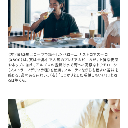
（左）1963年にローマで誕生したペローニ ナストロアズーロ
（¥800）は、実は世界中で人気のプレミアムビールだ。上質な麦芽
やホップに加え、アルプスの雪解け水で育った高級なトウモロコシ
（ノストラーノデリソラ種）を使用。フルーティながらも程よい苦味を
感じる、品のある味わい。（右）「しっかりとした喉越しもいい！」と唸
る日笠くん。