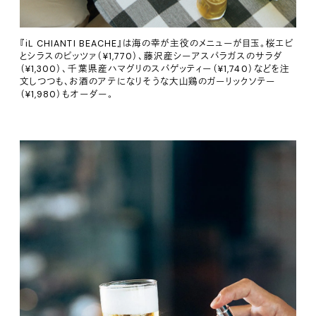
『iL CHIANTI BEACHE』は海の幸が主役のメニューが目玉。桜エビ
とシラスのピッツァ（¥1,770）、藤沢産シーアスパラガスのサラダ
（¥1,300）、千葉県産ハマグリのスパゲッティー（¥1,740）などを注
文しつつも、お酒のアテになりそうな大山鶏のガーリックソテー
（¥1,980）もオーダー。