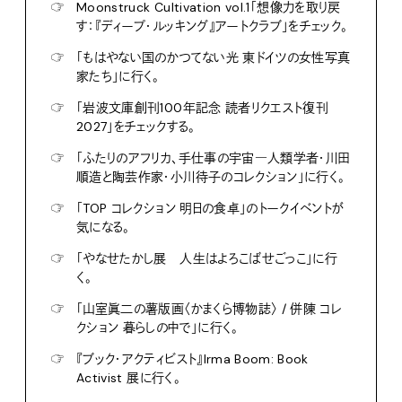
☞
Moonstruck Cultivation vol.1「想像力を取り戻
す：『ディープ・ルッキング』アートクラブ」をチェック。
☞
「もはやない国のかつてない光 東ドイツの女性写真
家たち」に行く。
☞
「岩波文庫創刊100年記念 読者リクエスト復刊
2027」をチェックする。
☞
「ふたりのアフリカ、手仕事の宇宙―人類学者・川田
順造と陶芸作家・小川待子のコレクション」に行く。
☞
「TOP コレクション 明日の食卓」のトークイベントが
気になる。
☞
「やなせたかし展 人生はよろこばせごっこ」に行
く。
☞
「山室眞二の薯版画〈かまくら博物誌〉 / 併陳 コレ
クション 暮らしの中で」に行く。
☞
『ブック・アクティビスト』Irma Boom: Book
Activist 展に行く。