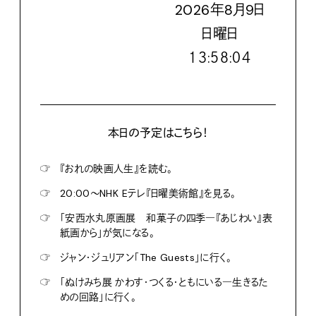
2026
年
8
月
9
日
日
曜日
１３:５８:０５
本日の予定はこちら！
☞
『おれの映画人生』を読む。
☞
20:00〜NHK Eテレ『日曜美術館』を見る。
☞
「安西水丸原画展 和菓子の四季―『あじわい』表
紙画から」が気になる。
☞
ジャン・ジュリアン「The Guests」に行く。
☞
「ぬけみち展 かわす・つくる・ともにいる―生きるた
めの回路」に行く。