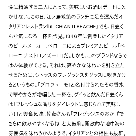
食に精通する二人にとって、美味しいお酒はデートに欠
かせない。この日、江ノ島散策のランチに足を運んだイ
タリアンレストラン『iL CHIANTI BEACHE』でも、日笠く
んが気になる一杯を発見。1846年に創業したイタリア
のビールメーカー、ペローニによるプレミアムビール「ペ
ローニ ナストロアズーロ」だ。しかも、このブランドならで
はの体験ができる。それは、爽やかな味わいを引き立た
せるために、シトラスのフレグランスをグラスに吹きかけ
るというもの。「プロフューモ」と名付けられたその香水
で華やかさが増幅した一杯を、グイッと飲んだ日笠くん
は「フレッシュな香りをダイレクトに感じられて美味し
い！」と興奮気味。佐藤さんも「フレグランスのおかげで
さらに飲みやすくなるね」と太鼓判。開放的な地中海の
雰囲気を味わうかのようで、イタリアンとの相性も抜群。