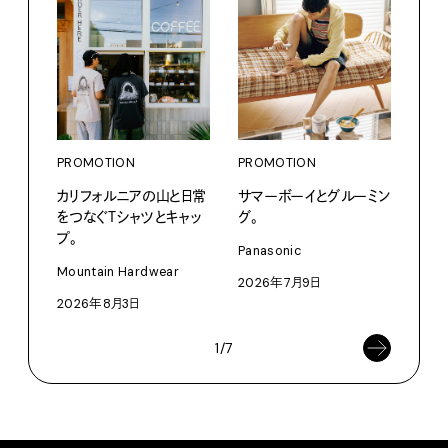
PROMOTION
PROMOTION
PRO
カリフォルニアの山と日常
サマーボーイとグルーミン
愛しの
をつなぐＴシャツとキャッ
グ。
パリ
プ。
ホテ
Panasonic
るか
Mountain Hardwear
2026年7月9日
202
2026年8月3日
1/7