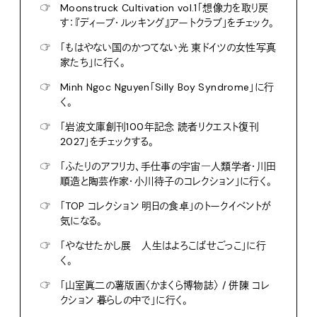
☞
Moonstruck Cultivation vol.1「想像力を取り戻
す：『ディープ・ルッキング』アートクラブ」をチェック。
☞
「もはやない国のかつてない光 東ドイツの女性写真
家たち」に行く。
☞
Minh Ngoc Nguyen「Silly Boy Syndrome」に行
く。
☞
「岩波文庫創刊100年記念 読者リクエスト復刊
2027」をチェックする。
☞
「ふたりのアフリカ、手仕事の宇宙―人類学者・川田
順造と陶芸作家・小川待子のコレクション」に行く。
☞
「TOP コレクション 明日の食卓」のトークイベントが
気になる。
☞
「やなせたかし展 人生はよろこばせごっこ」に行
く。
☞
「山室眞二の薯版画〈かまくら博物誌〉 / 併陳 コレ
クション 暮らしの中で」に行く。