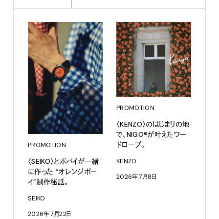
PROMOTION
PRO
〈KENZO〉のはじまりの地
カリ
で、NIGO®が叶えたワー
をつ
ドローブ。
プ。
PROMOTION
〈SEIKO〉とポパイが一緒
KENZO
Moun
に作った “オレンジボー
2026年7月8日
202
イ”制作秘話。
SEIKO
2026年7月22日