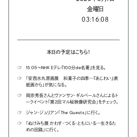
金
曜日
０３:１６:０９
本日の予定はこちら！
☞
15:05〜NHK Eテレ『100分de名著』を見る。
☞
「安西水丸原画展 和菓子の四季―『あじわい』表
紙画から」が気になる。
☞
岡宗秀吾さんとヴァンサン・ギルベールさんによるト
ークイベント「第2回マル秘映像研究会」をチェック。
☞
ジャン・ジュリアン「The Guests」に行く。
☞
「ぬけみち展 かわす・つくる・ともにいる―生きるた
めの回路」に行く。