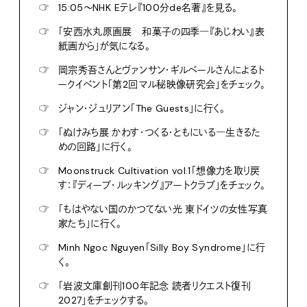
☞
15:05〜NHK Eテレ『100分de名著』を見る。
☞
「安西水丸原画展 和菓子の四季―『あじわい』表
紙画から」が気になる。
☞
岡宗秀吾さんとヴァンサン・ギルベールさんによるト
ークイベント「第2回マル秘映像研究会」をチェック。
☞
ジャン・ジュリアン「The Guests」に行く。
☞
「ぬけみち展 かわす・つくる・ともにいる―生きるた
めの回路」に行く。
☞
Moonstruck Cultivation vol.1「想像力を取り戻
す：『ディープ・ルッキング』アートクラブ」をチェック。
☞
「もはやない国のかつてない光 東ドイツの女性写真
家たち」に行く。
☞
Minh Ngoc Nguyen「Silly Boy Syndrome」に行
く。
☞
「岩波文庫創刊100年記念 読者リクエスト復刊
2027」をチェックする。