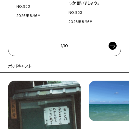
つか言いましょう。
老舗
NO.953
物。
NO.953
2026年8月6日
根本
2026年8月6日
浜
202
1/10
ポッドキャスト