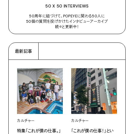
50 X 50 INTERVIEWS
50周年に紐づけて、POPEYEに関わる50人に
50個の質問を投げかけたインタビューアーカイブ
続々と更新中！
最新記事
カルチャー
カルチャー
フー
特集「これが僕の仕事。」
「これが僕の仕事！」とい
13