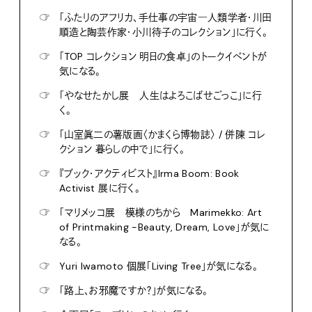
☞
「ふたりのアフリカ、手仕事の宇宙―人類学者・川田
順造と陶芸作家・小川待子のコレクション」に行く。
☞
「TOP コレクション 明日の食卓」のトークイベントが
気になる。
☞
「やなせたかし展 人生はよろこばせごっこ」に行
く。
☞
「山室眞二の薯版画〈かまくら博物誌〉 / 併陳 コレ
クション 暮らしの中で」に行く。
☞
『ブック・アクティビスト』Irma Boom: Book
Activist 展に行く。
☞
「マリメッコ展 模様のちから Marimekko: Art
of Printmaking -Beauty, Dream, Love」が気に
なる。
☞
Yuri Iwamoto 個展「Living Tree」が気になる。
☞
「路上、お邪魔ですか？」が気になる。