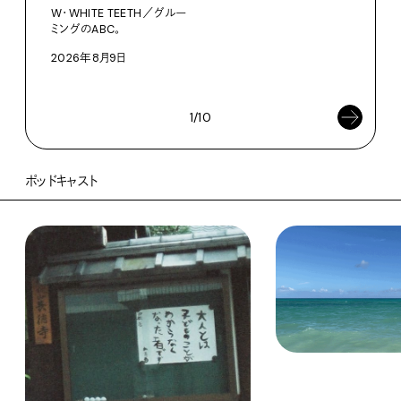
【#
W・WHITE TEETH／グルー
ブラ
ミングのABC。
執筆
2026年8月9日
202
1/10
ポッドキャスト