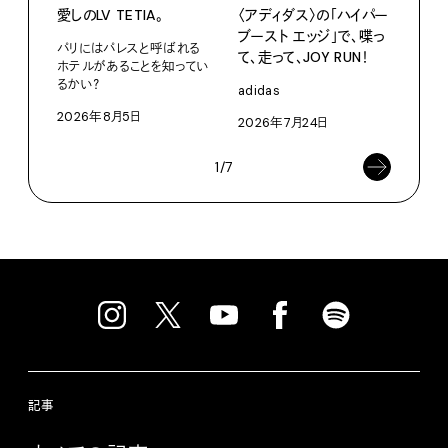
愛しのLV TETIA。
〈アディダス〉の「ハイパー
サマ
ブースト エッジ」で、喋っ
グ。
パリにはパレスと呼ばれる
て、走って、JOY RUN！
ホテルがあることを知ってい
Pana
るかい？
adidas
202
2026年8月5日
2026年7月24日
1/7
記事