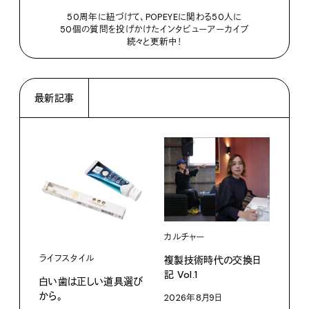
50周年に紐づけて、POPEYEに関わる50人に
50個の質問を投げかけたインタビューアーカイブ
続々と更新中！
最新記事
カルチャー
ライフスタイル
複製技術時代の交換日
記 Vol.1
白い歯は正しい道具選び
ファ
から。
2026年8月9日