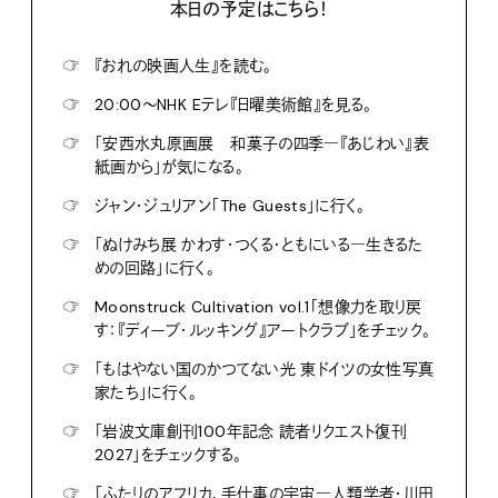
本日の予定はこちら！
☞
『おれの映画人生』を読む。
☞
20:00〜NHK Eテレ『日曜美術館』を見る。
☞
「安西水丸原画展 和菓子の四季―『あじわい』表
紙画から」が気になる。
☞
ジャン・ジュリアン「The Guests」に行く。
☞
「ぬけみち展 かわす・つくる・ともにいる―生きるた
めの回路」に行く。
☞
Moonstruck Cultivation vol.1「想像力を取り戻
す：『ディープ・ルッキング』アートクラブ」をチェック。
☞
「もはやない国のかつてない光 東ドイツの女性写真
家たち」に行く。
☞
「岩波文庫創刊100年記念 読者リクエスト復刊
2027」をチェックする。
☞
「ふたりのアフリカ、手仕事の宇宙―人類学者・川田