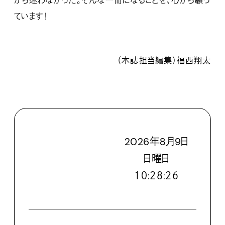
から迷わなかった。そんな一冊になることを、心から願っ
ています！
（本誌担当編集）福西翔太
2026
年
8
月
9
日
日
曜日
１０:２８:２７