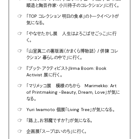
順造と陶芸作家・小川待子のコレクション」に行く。
☞
「TOP コレクション 明日の食卓」のトークイベントが
気になる。
☞
「やなせたかし展 人生はよろこばせごっこ」に行
く。
☞
「山室眞二の薯版画〈かまくら博物誌〉 / 併陳 コレ
クション 暮らしの中で」に行く。
☞
『ブック・アクティビスト』Irma Boom: Book
Activist 展に行く。
☞
「マリメッコ展 模様のちから Marimekko: Art
of Printmaking -Beauty, Dream, Love」が気に
なる。
☞
Yuri Iwamoto 個展「Living Tree」が気になる。
☞
「路上、お邪魔ですか？」が気になる。
☞
企画展「スープはいのち」に行く。